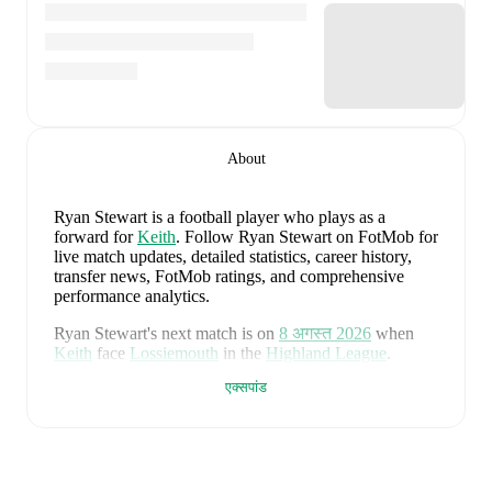
About
Ryan Stewart
is a football player who plays as a
forward
for
Keith
.
Follow Ryan Stewart on FotMob for
live match updates, detailed statistics, career history,
transfer news, FotMob ratings, and comprehensive
performance analytics.
Ryan Stewart
's next match is on
8 अगस्त 2026
when
Keith
face
Lossiemouth
in the
Highland League
.
एक्सपांड
Ryan Stewart
currently plays for
Keith
alongside
Aaron
Angus
,
Aidan Smith
,
Arran Paterson
,
Callum
Robertson
,
Connor Killoh
,
Connor MacLeod
,
Conor
Bird
,
Craig Gill
,
Craig Reid
,
Ewan Clark
,
Harry Gray
,
Horace Ormsby
,
Jake Stewart
,
Jordan Cooper
,
Jordan
Lynch
,
Lucas Whyte
,
Michael Ironside
,
Murray