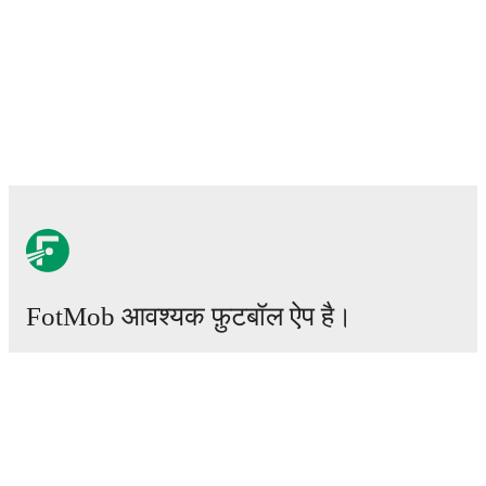
FotMob आवश्यक फ़ुटबॉल ऐप है।
मैचेस
खबरें
ट्रांसफर सेंटर
अफवाहें
टीवी शेड्यूल