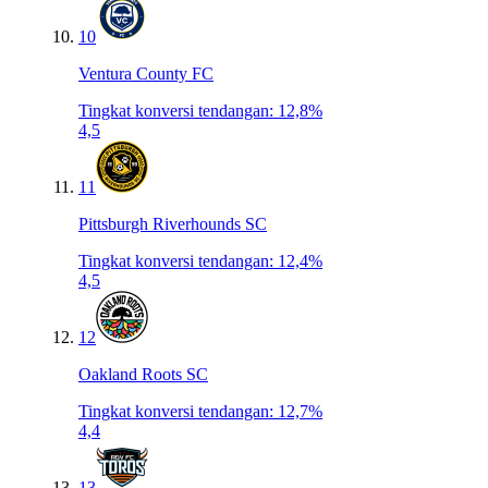
10
Ventura County FC
Tingkat konversi tendangan
:
12,8%
4,5
11
Pittsburgh Riverhounds SC
Tingkat konversi tendangan
:
12,4%
4,5
12
Oakland Roots SC
Tingkat konversi tendangan
:
12,7%
4,4
13