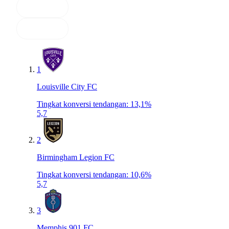
1
Louisville City FC
Tingkat konversi tendangan
:
13,1%
5,7
2
Birmingham Legion FC
Tingkat konversi tendangan
:
10,6%
5,7
3
Memphis 901 FC