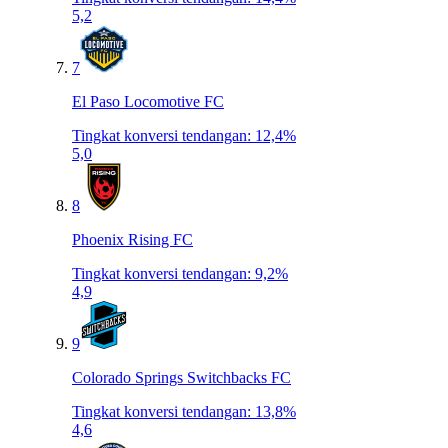
5,2
7
El Paso Locomotive FC
Tingkat konversi tendangan
:
12,4%
5,0
8
Phoenix Rising FC
Tingkat konversi tendangan
:
9,2%
4,9
9
Colorado Springs Switchbacks FC
Tingkat konversi tendangan
:
13,8%
4,6