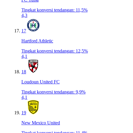
Tingkat konversi tendangan
:
11,5%
4,3
17
Hartford Athletic
Tingkat konversi tendangan
:
12,5%
4,1
18
Loudoun United FC
Tingkat konversi tendangan
:
9,9%
4,1
19
New Mexico United
Tingkat konversi tendangan
:
11,4%