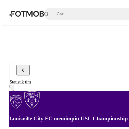
Langsung ke konten utama
Statistik tim
Louisville City FC memimpin USL Championship 