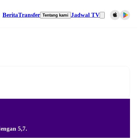
Berita
Transfer
Jadwal TV
Tentang kami
engan 5,7.