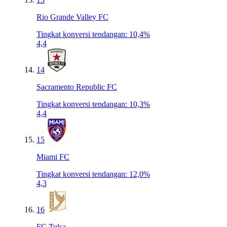
Rio Grande Valley FC
Tingkat konversi tendangan
:
10,4%
4,4
14
Sacramento Republic FC
Tingkat konversi tendangan
:
10,3%
4,4
15
Miami FC
Tingkat konversi tendangan
:
12,0%
4,3
16
FC Tulsa