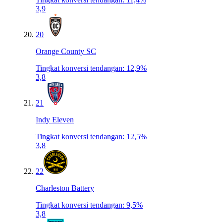
3,9
20
Orange County SC
Tingkat konversi tendangan
:
12,9%
3,8
21
Indy Eleven
Tingkat konversi tendangan
:
12,5%
3,8
22
Charleston Battery
Tingkat konversi tendangan
:
9,5%
3,8