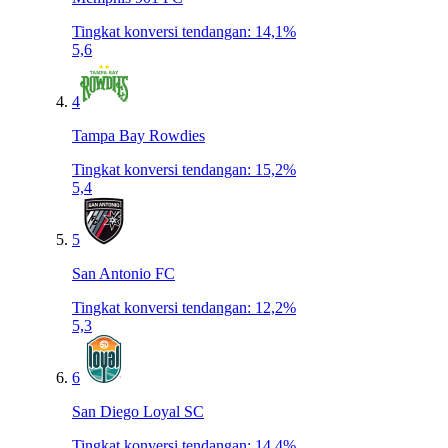
Tingkat konversi tendangan
:
14,1%
5,6
4
Tampa Bay Rowdies
Tingkat konversi tendangan
:
15,2%
5,4
5
San Antonio FC
Tingkat konversi tendangan
:
12,2%
5,3
6
San Diego Loyal SC
Tingkat konversi tendangan
:
14,4%