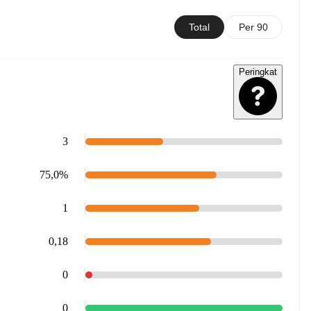
Total
Per 90
Peringkat
3
75,0%
1
0,18
0
0