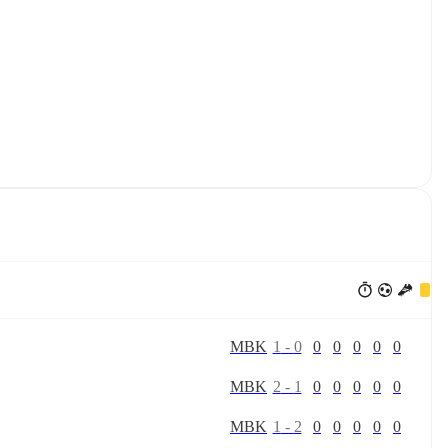
M
B
K
1
-
0
0
0
0
0
0
M
B
K
2
-
1
0
0
0
0
0
M
B
K
1
-
2
0
0
0
0
0