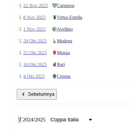
22 Nov 2025
Carrarese
8 Nov 2025
Virtus Entella
1 Nov 2025
Avellino
28 Okt 2025
Modena
25 Okt 2025
Monza
18 Okt 2025
Bari
4 Okt 2025
Cesena
Sebelumnya
2024/2025