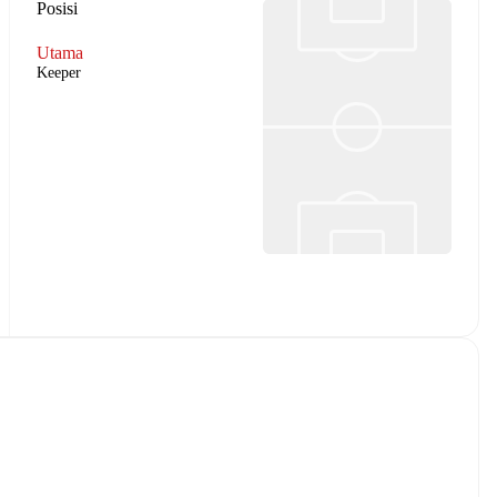
Posisi
Utama
Keeper