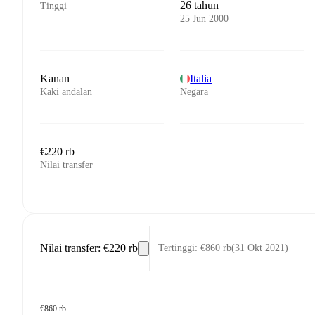
26 tahun
Tinggi
25 Jun 2000
Kanan
Italia
Kaki andalan
Negara
€220 rb
Nilai transfer
Nilai transfer
:
€220 rb
Tertinggi
:
€860 rb
(
31 Okt 2021
)
€860 rb