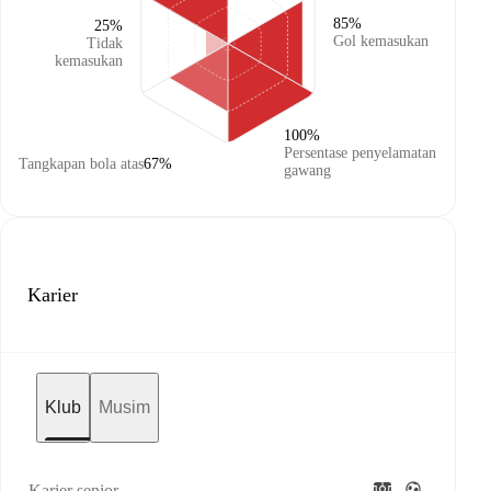
85%
25%
Gol kemasukan
Tidak
kemasukan
100%
Persentase penyelamatan
Tangkapan bola atas
67%
gawang
Karier
Klub
Musim
Karier senior