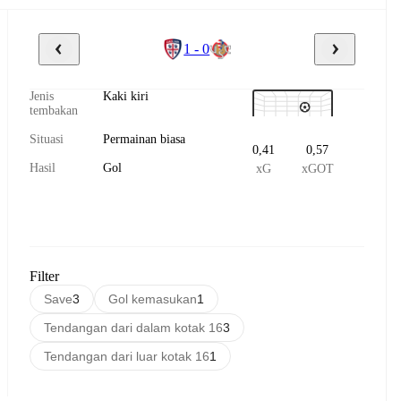
1 - 0
Jenis
Kaki kiri
tembakan
Situasi
Permainan biasa
0,41
0,57
Hasil
Gol
xG
xGOT
Filter
Save
3
Gol kemasukan
1
Tendangan dari dalam kotak 16
3
Tendangan dari luar kotak 16
1