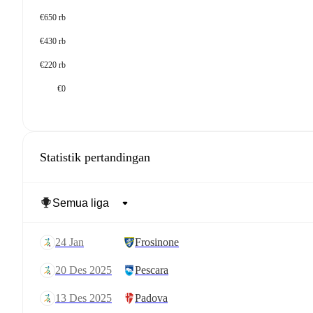
€650 rb
€430 rb
€220 rb
€0
Statistik pertandingan
24 Jan
Frosinone
20 Des 2025
Pescara
13 Des 2025
Padova