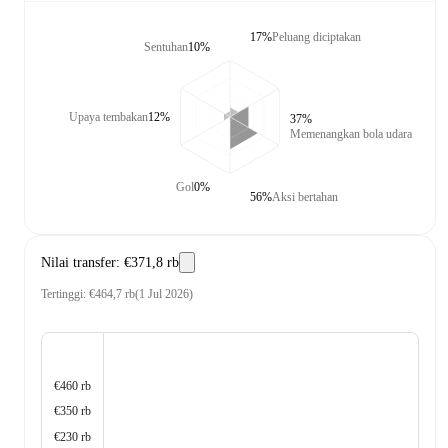
17%
Peluang diciptakan
Sentuhan
10%
Upaya tembakan
12%
37%
Memenangkan bola udara
Gol
0%
56%
Aksi bertahan
Nilai transfer
:
€371,8 rb
Tertinggi
:
€464,7 rb
(
1 Jul 2026
)
€460 rb
€350 rb
€230 rb