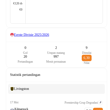
€120 rb
€0
Eerste Divisie
2025/2026
0
2
9
Gol
Umpan matang
Dimulai
20
997
6,30
Pertandingan
Menit permainan
Nilai
Statistik pertandingan
Livingston
17 Mei
Premiership Grup Degradasi
Kilmarnock