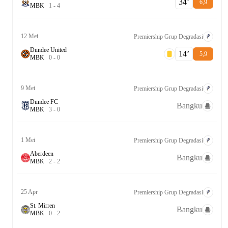
34‎’‎
6,9
M
B
K
1
-
4
12 Mei
Premiership Grup Degradasi
Dundee United
14‎’‎
5,9
M
B
K
0
-
0
9 Mei
Premiership Grup Degradasi
Dundee FC
Bangku
M
B
K
3
-
0
1 Mei
Premiership Grup Degradasi
Aberdeen
Bangku
M
B
K
2
-
2
25 Apr
Premiership Grup Degradasi
St. Mirren
Bangku
M
B
K
0
-
2