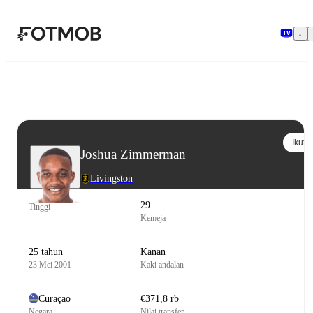
Langsung ke konten utama
Ikuti
Joshua Zimmerman
Livingston
29
Tinggi
Kemeja
25 tahun
Kanan
23 Mei 2001
Kaki andalan
Curaçao
€371,8 rb
Negara
Nilai transfer