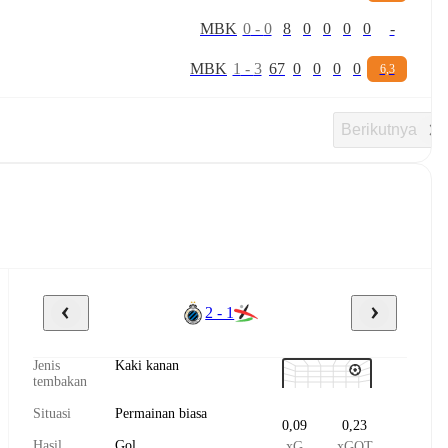
M
B
K
0
-
0
8
0
0
0
0
-
M
B
K
1
-
3
67
0
0
0
0
6,3
Berikutnya
2 - 1
Jenis
Kaki kanan
tembakan
Situasi
Permainan biasa
0,09
0,23
Hasil
Gol
xG
xGOT