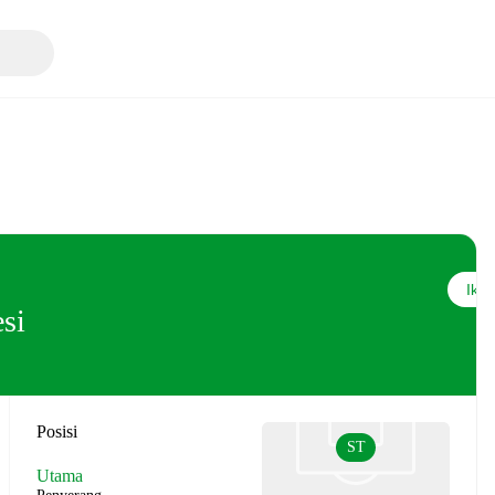
Ikuti
si
Posisi
ST
Utama