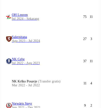
OH Leuven
75
11
Jul 2024 - Sekarang
Salernitana
27
3
Agu 2023 - Jul 2024
NK Celje
37
11
Jul 2022 - Agu 2023
NK Krško Posavje
(Transfer gratis)
11
4
Mar 2022 - Jul 2022
Vorwärts Steyr
9
2
Sep 2021 - Des 2021