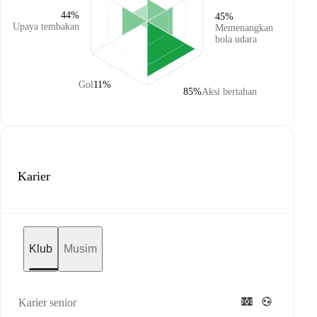
44%
45%
Upaya tembakan
Memenangkan
bola udara
Gol
11%
85%
Aksi bertahan
Karier
Klub
Musim
Karier senior