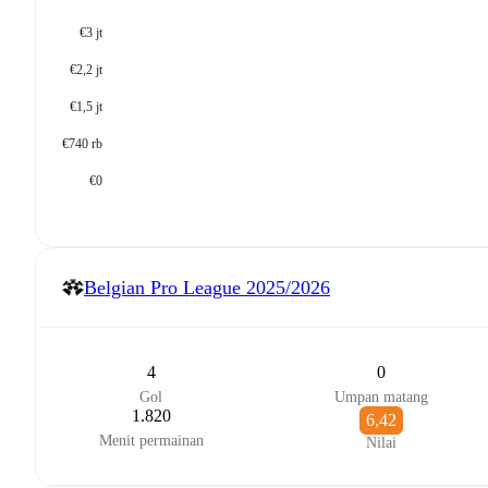
€3 jt
€2,2 jt
€1,5 jt
€740 rb
€0
Belgian Pro League
2025/2026
4
0
Gol
Umpan matang
1.820
6,42
Menit permainan
Nilai