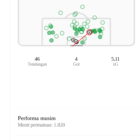
46
4
5,11
Tendangan
Gol
xG
Performa musim
Menit permainan
:
1.820