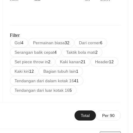
Filter
Gol
4
Permainan biasa
32
Dari corner
6
Serangan balik cepat
4
Taktik bola mati
2
Set piece throw in
2
Kaki kanan
21
Header
12
Kaki kiri
12
Bagian tubuh lain
1
Tendangan dari dalam kotak 16
41
Tendangan dari luar kotak 16
5
Total
Per 90