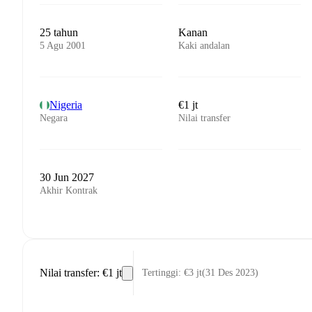
25 tahun
Kanan
5 Agu 2001
Kaki andalan
Nigeria
€1 jt
Negara
Nilai transfer
30 Jun 2027
Akhir Kontrak
Nilai transfer
:
€1 jt
Tertinggi
:
€3 jt
(
31 Des 2023
)