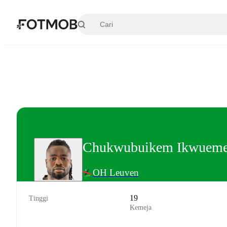
Langsung ke konten utama
Chukwubuikem Ikwueme
OH Leuven
19
Tinggi
Kemeja