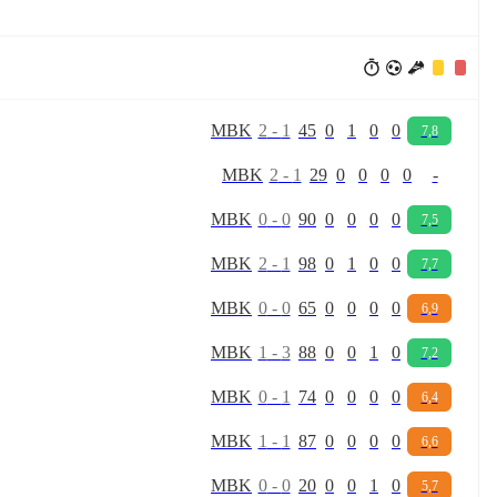
M
B
K
2
-
1
45
0
1
0
0
7,8
M
B
K
2
-
1
29
0
0
0
0
-
M
B
K
0
-
0
90
0
0
0
0
7,5
M
B
K
2
-
1
98
0
1
0
0
7,7
M
B
K
0
-
0
65
0
0
0
0
6,9
M
B
K
1
-
3
88
0
0
1
0
7,2
M
B
K
0
-
1
74
0
0
0
0
6,4
M
B
K
1
-
1
87
0
0
0
0
6,6
M
B
K
0
-
0
20
0
0
1
0
5,7