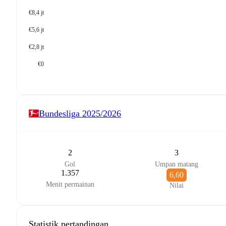
€8,4 jt
€5,6 jt
€2,8 jt
€0
Bundesliga
2025/2026
2
3
Gol
Umpan matang
1.357
6,60
Menit permainan
Nilai
Statistik pertandingan