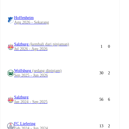
Hoffenheim
Agu 2026 - Sekarang
Salzburg
(kembali dari pinjaman)
1
0
Jul 2026 - Agu 2026
Wolfsburg
(sedang dipinjam)
30
2
Sep 2025 - Jun 2026
Salzburg
56
6
Jan 2024 - Sep 2025
FC Liefering
13
2
Feb 2024 - Jun 2024