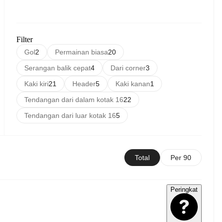
Filter
Gol
2
Permainan biasa
20
Serangan balik cepat
4
Dari corner
3
Kaki kiri
21
Header
5
Kaki kanan
1
Tendangan dari dalam kotak 16
22
Tendangan dari luar kotak 16
5
Total
Per 90
Peringkat