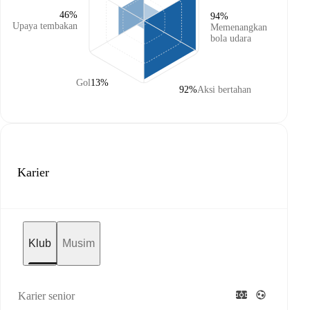
46%
94%
Upaya tembakan
Memenangkan
bola udara
Gol
13%
92%
Aksi bertahan
Karier
Klub
Musim
Karier senior