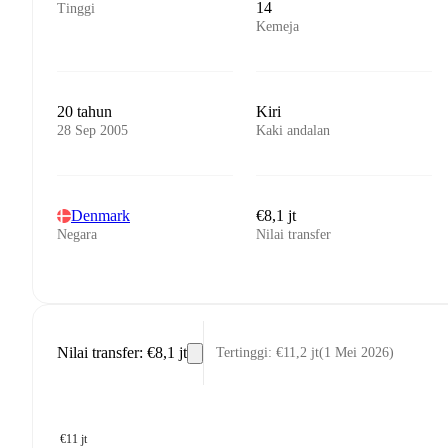
14
Tinggi
Kemeja
20 tahun
Kiri
28 Sep 2005
Kaki andalan
Denmark
€8,1 jt
Negara
Nilai transfer
Nilai transfer
:
€8,1 jt
Tertinggi
:
€11,2 jt
(
1 Mei 2026
)
€11 jt