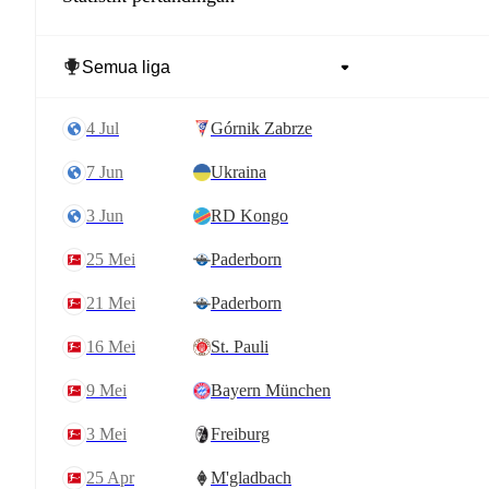
4 Jul
Górnik Zabrze
7 Jun
Ukraina
3 Jun
RD Kongo
25 Mei
Paderborn
21 Mei
Paderborn
16 Mei
St. Pauli
9 Mei
Bayern München
3 Mei
Freiburg
25 Apr
M'gladbach