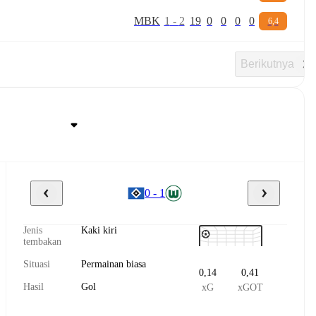
M
B
K
1
-
2
19
0
0
0
0
6,4
Berikutnya
0 - 1
Jenis
Kaki kiri
tembakan
Situasi
Permainan biasa
0,14
0,41
Hasil
Gol
xG
xGOT