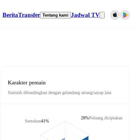
Berita
Transfer
Jadwal TV
Tentang kami
Karakter pemain
Statistik dibandingkan dengan gelandang serang/sayap lain
28%
Peluang diciptakan
Sentuhan
41%