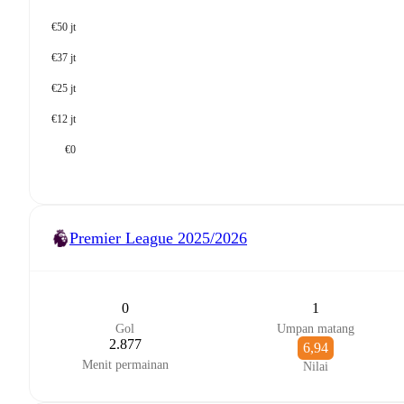
€50 jt
€37 jt
€25 jt
€12 jt
€0
Premier League
2025/2026
0
1
Gol
Umpan matang
2.877
6,94
Menit permainan
Nilai