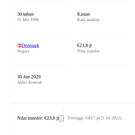
30 tahun
Kanan
31 Mei 1996
Kaki andalan
Denmark
€23,8 jt
Negara
Nilai transfer
30 Jun 2029
Akhir Kontrak
Nilai transfer
:
€23,8 jt
Tertinggi
:
€49,7 jt
(
31 Jul 2022
)