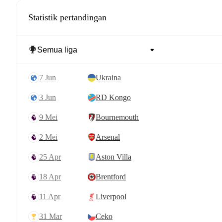
Statistik pertandingan
7 Jun
Ukraina
3 Jun
RD Kongo
9 Mei
Bournemouth
2 Mei
Arsenal
25 Apr
Aston Villa
18 Apr
Brentford
11 Apr
Liverpool
31 Mar
Ceko