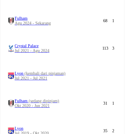
Fulham
68
1
Agu 2024 - Sekarang
Crystal Palace
113
3
Jul 2021 - Agu 2024
Lyon
(kembali dari pinjaman)
Jul 2021 - Jul 2021
Fulham
(sedang dipinjam)
31
1
Okt 2020 - Jun 2021
Lyon
35
2
Jul 2019 - Okt 2020