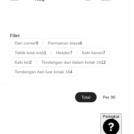
Filter
Dari corner
9
Permainan biasa
6
Taktik bola mati
1
Header
7
Kaki kanan
7
Kaki kiri
2
Tendangan dari dalam kotak 16
12
Tendangan dari luar kotak 16
4
Total
Per 90
Peringkat