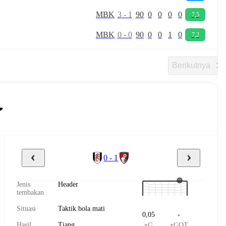
M
B
K
3
-
1
90
0
0
0
0
7,5
M
B
K
0
-
0
90
0
0
1
0
7,2
Berikutnya
0 - 1
Jenis
Header
tembakan
Situasi
Taktik bola mati
0,05
-
Hasil
Tiang
xG
xGOT