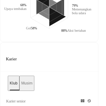
68%
79%
Upaya tembakan
Memenangkan
bola udara
Gol
58%
88%
Aksi bertahan
Karier
Klub
Musim
Karier senior