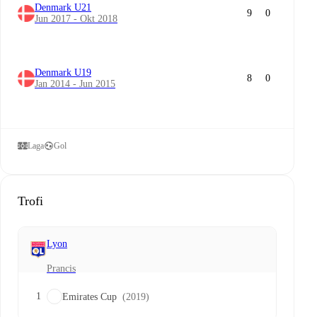
Denmark U21
9
0
Jun 2017 - Okt 2018
Denmark U19
8
0
Jan 2014 - Jun 2015
Laga
Gol
Trofi
Lyon
Prancis
1
Emirates Cup
(2019)