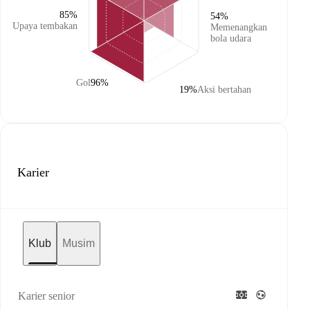
85%
54%
Upaya tembakan
Memenangkan
bola udara
Gol
96%
19%
Aksi bertahan
Karier
Klub
Musim
Karier senior