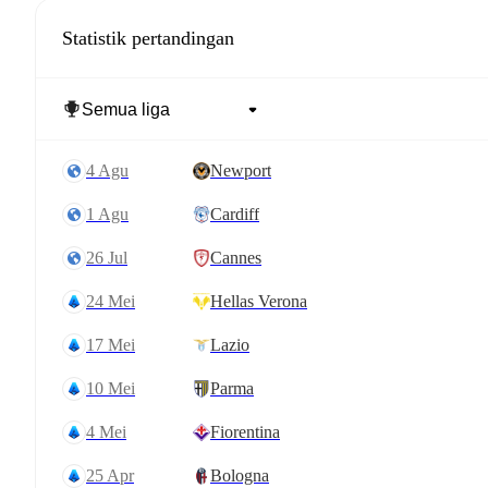
Statistik pertandingan
4 Agu
Newport
1 Agu
Cardiff
26 Jul
Cannes
24 Mei
Hellas Verona
17 Mei
Lazio
10 Mei
Parma
4 Mei
Fiorentina
25 Apr
Bologna