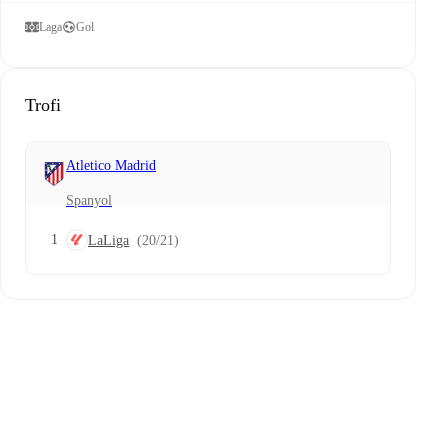
Laga
Gol
Trofi
Atletico Madrid
Spanyol
1
LaLiga
(20/21)