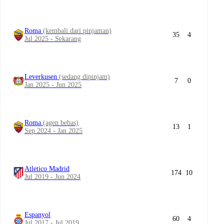
Roma
(kembali dari pinjaman)
35
4
Jul 2025 - Sekarang
Leverkusen
(sedang dipinjam)
7
0
Jan 2025 - Jun 2025
Roma
(agen bebas)
13
1
Sep 2024 - Jan 2025
Atletico Madrid
174
10
Jul 2019 - Jun 2024
Espanyol
60
4
Jul 2017 - Jul 2019