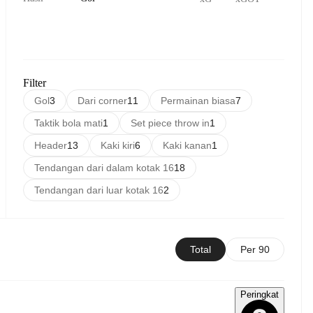
Filter
Gol
3
Dari corner
11
Permainan biasa
7
Taktik bola mati
1
Set piece throw in
1
Header
13
Kaki kiri
6
Kaki kanan
1
Tendangan dari dalam kotak 16
18
Tendangan dari luar kotak 16
2
Total
Per 90
Peringkat