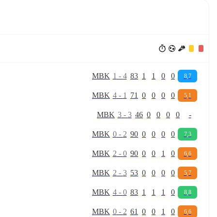
M
B
K
1
-
4
83
1
1
0
0
8,7
M
B
K
4
-
1
71
0
0
0
0
5,1
M
B
K
3
-
3
46
0
0
0
0
-
M
B
K
0
-
2
90
0
0
0
0
7,3
M
B
K
2
-
0
90
0
0
1
0
6,6
M
B
K
2
-
3
53
0
0
0
0
5,7
M
B
K
4
-
0
83
1
1
1
0
8,8
M
B
K
0
-
2
61
0
0
1
0
6,6