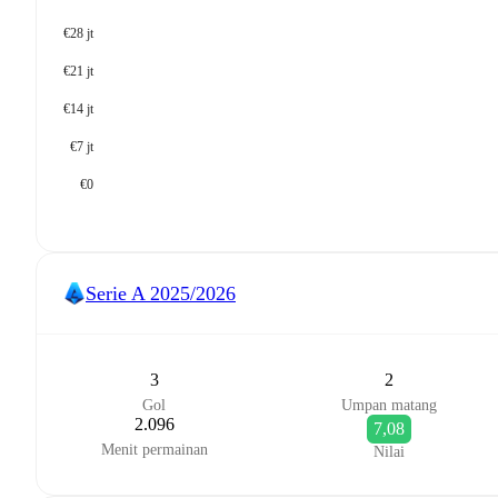
€28 jt
€21 jt
€14 jt
€7 jt
€0
Serie A
2025/2026
3
2
Gol
Umpan matang
2.096
7,08
Menit permainan
Nilai