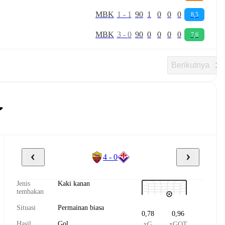
M
B
K
1
-
1
90
1
0
0
0
8,5
M
B
K
3
-
0
90
0
0
0
0
7,6
Berikutnya
4 - 0
Jenis
Kaki kanan
tembakan
Situasi
Permainan biasa
0,78
0,96
Hasil
Gol
xG
xGOT