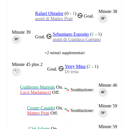
Minute 38
Rafael Obrador
(
0
-
1
)
Goal.
assist di Matteo Prati
38‎’‎
Minute 39
Sebastiano Esposito
(
1
-
1
)
Goal.
assist di Gianluca Gaetano
39‎’‎
+2 minuti supplementari
Minute 45 plus 2
Yerry Mina
(
2
-
1
)
Goal.
+2
Di testa
45‎’‎
Minute 46
Guillermo Maripán
On.
Sostituzione:
Luca Marianucci
Off.
46‎’‎
Minute 59
Cesare Casadei
On.
Sostituzione:
Matteo Prati
Off.
59‎’‎
Minute 59
Ché Adams
On.