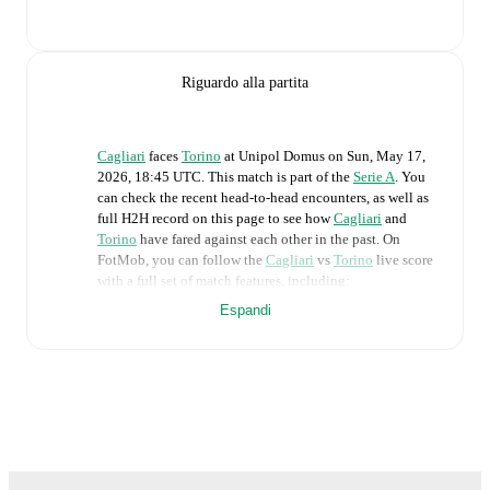
Riguardo alla partita
Cagliari
faces
Torino
at
Unipol Domus
on
Sun, May 17,
2026, 18:45 UTC
.
This match is part of the
Serie A
. You
can check the recent head-to-head encounters, as well as
full H2H record on this page to see how
Cagliari
and
Torino
have fared against each other in the past. On
FotMob, you can follow the
Cagliari
vs
Torino
live score
with a full set of match features, including:
Espandi
Live updates: Every goal, card, substitution and key
moment instantly delivered on FotMob.
Real-time extensive stats powered by Opta:
Possession, shots, corners, big chances created, xG,
momentum, and shot maps.