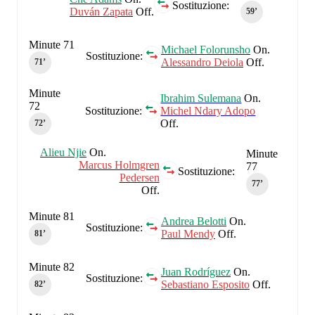
Sostituzione:
Duván Zapata
Off.
59‎’‎
Minute 71
Michael Folorunsho
On.
Sostituzione:
Alessandro Deiola
Off.
71‎’‎
Minute
Ibrahim Sulemana
On.
72
Sostituzione:
Michel Ndary Adopo
Off.
72‎’‎
Alieu Njie
On.
Minute
Marcus Holmgren
77
Sostituzione:
Pedersen
77‎’‎
Off.
Minute 81
Andrea Belotti
On.
Sostituzione:
Paul Mendy
Off.
81‎’‎
Minute 82
Juan Rodríguez
On.
Sostituzione:
Sebastiano Esposito
Off.
82‎’‎