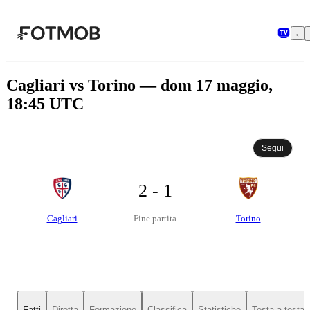
Vai al contenuto principale
Cagliari vs Torino — dom 17 maggio,
18:45 UTC
Segui
2 - 1
Cagliari
Torino
Fine partita
Fatti
Diretta
Formazione
Classifica
Statistiche
Testa a testa