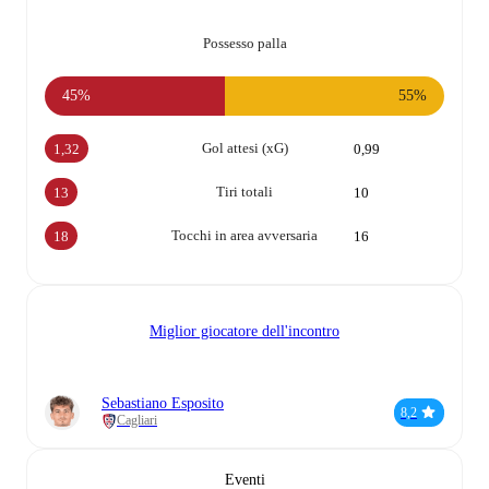
Possesso palla
45%
55%
Gol attesi (xG)
1,32
0,99
Tiri totali
13
10
Tocchi in area avversaria
18
16
Miglior giocatore dell'incontro
Sebastiano Esposito
8,2
Cagliari
Eventi