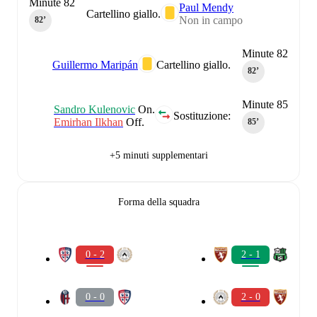
Minute 82
Paul Mendy
Cartellino giallo.
Non in campo
82‎’‎
Minute 82
Guillermo Maripán
Cartellino giallo.
82‎’‎
Minute 85
Sandro Kulenovic
On.
Sostituzione:
Emirhan Ilkhan
Off.
85‎’‎
+5 minuti supplementari
Forma della squadra
0 - 2
2 - 1
0 - 0
2 - 0