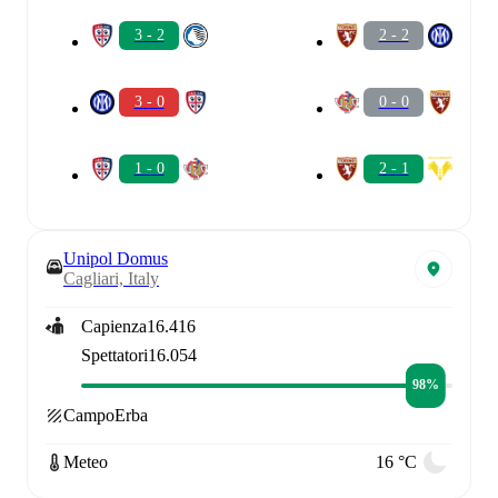
3 - 2
2 - 2
3 - 0
0 - 0
1 - 0
2 - 1
Unipol Domus
Cagliari, Italy
Capienza
16.416
Spettatori
16.054
98%
Campo
Erba
Meteo
16 °C