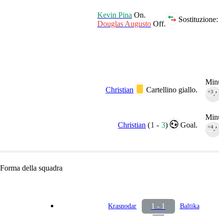
Kevin Pina
On.
Sostituzione:
Douglas Augusto
Off.
Minu
Christian
Cartellino giallo.
+3
90‎’‎
Minu
Christian
(
1
-
3
)
Goal.
+4
90‎’‎
Forma della squadra
1 - 1
Krasnodar
Baltika