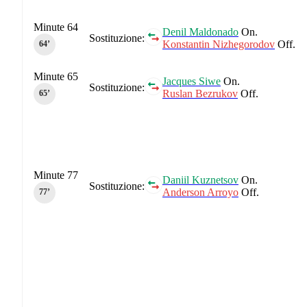
Minute 64
Denil Maldonado
On.
Sostituzione:
Konstantin Nizhegorodov
Off.
64‎’‎
Minute 65
Jacques Siwe
On.
Sostituzione:
Ruslan Bezrukov
Off.
65‎’‎
Minute 77
Daniil Kuznetsov
On.
Sostituzione:
Anderson Arroyo
Off.
77‎’‎