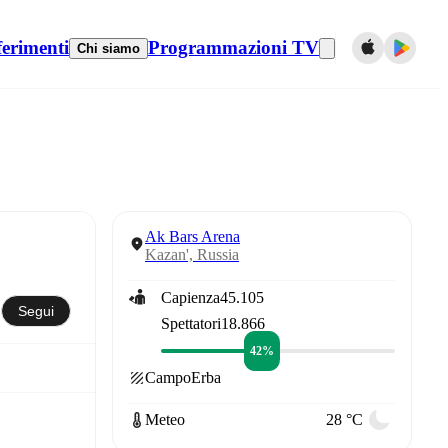
ferimenti
Programmazioni TV
Chi siamo
Ak Bars Arena
Kazan', Russia
Capienza
45.105
Segui
Spettatori
18.866
42%
Campo
Erba
Meteo
28 °C