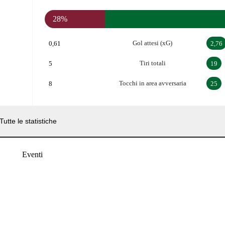
28%
Gol attesi (xG)
0,61
2,76
Tiri totali
5
19
Tocchi in area avversaria
8
25
Tutte le statistiche
Eventi