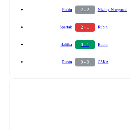
2 - 2
Rubin
Nizhny Novgorod
2 - 1
Spartak
Rubin
0 - 1
Baltika
Rubin
0 - 0
Rubin
CSKA