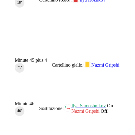
18‎’‎
Minute 45 plus 4
Cartellino giallo.
Nazmi Gripshi
+4
45‎’‎
Minute 46
Ilya Samoshnikov
On.
Sostituzione:
Nazmi Gripshi
Off.
46‎’‎