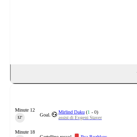
Minute 12
Mirlind Daku
(
1
-
0
)
Goal.
assist di Evgeni Staver
12‎’‎
Minute 18
Cartellino rosso!.
Ilya Rozhkov