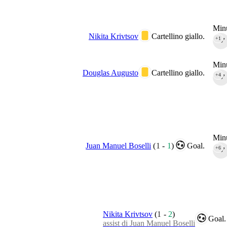
Minu
Nikita Krivtsov
Cartellino giallo.
+1
45‎’‎
Minu
Douglas Augusto
Cartellino giallo.
+4
45‎’‎
Minu
Juan Manuel Boselli
(
1
-
1
)
Goal.
+6
45‎’‎
Nikita Krivtsov
(
1
-
2
)
Goal.
assist di Juan Manuel Boselli