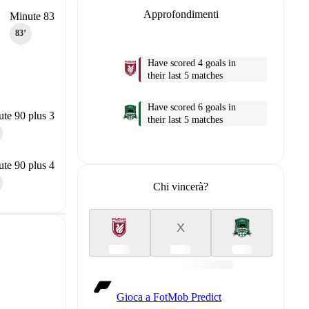
Approfondimenti
Minute 83
83‎’‎
Have scored 4 goals in
their last 5 matches
Have scored 6 goals in
te 90 plus 3
their last 5 matches
te 90 plus 4
Chi vincerà?
X
Gioca a FotMob Predict