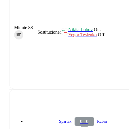
Minute 88
Nikita Lobov
On.
Sostituzione:
Yegor Teslenko
Off.
88‎’‎
0 - 0
Spartak
Rubin