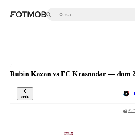
Vai al contenuto principale
Rubin Kazan vs FC Krasnodar — dom 26
partite
Ak B