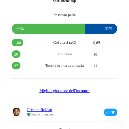
Statistiche top
Possesso palla
69%
31%
Gol attesi (xG)
1,80
0,65
Tiri totali
20
10
Tocchi in area avversaria
37
11
Miglior giocatore dell'incontro
Cristian Roldan
9,1
Seattle Sounders