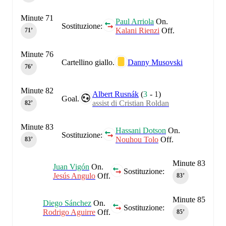
Minute 71
Paul Arriola
On.
Sostituzione:
Kalani Rienzi
Off.
71‎’‎
Minute 76
Cartellino giallo.
Danny Musovski
76‎’‎
Minute 82
Albert Rusnák
(
3
-
1
)
Goal.
assist di Cristian Roldan
82‎’‎
Minute 83
Hassani Dotson
On.
Sostituzione:
Nouhou Tolo
Off.
83‎’‎
Minute 83
Juan Vigón
On.
Sostituzione:
Jesús Angulo
Off.
83‎’‎
Minute 85
Diego Sánchez
On.
Sostituzione:
Rodrigo Aguirre
Off.
85‎’‎