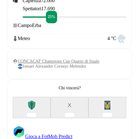
Capienza
72.000
Spettatori
17.690
25%
Campo
Erba
Meteo
4 °C
CONCACAF Champions Cup Quarto di finale
Ismael Alexander Cornejo Meléndez
Chi vincerà?
X
Gioca a FotMob Predict