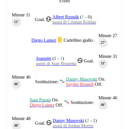
Eventi
Minute 11
Albert Rusnák
(
1
-
0
)
Goal.
assist di Cristian Roldan
11‎’‎
Minute 27
Diego Lainez
Cartellino giallo.
27‎’‎
Minute 31
Joaquim
(
1
-
1
)
Goal.
assist di Juan Brunetta
31‎’‎
Minute 46
Danny Musovski
On.
Sostituzione:
Snyder Brunell
Off.
46‎’‎
Minute 46
Juan Purata
On.
Sostituzione:
Diego Lainez
Off.
46‎’‎
Minute 48
Danny Musovski
(
2
-
1
)
Goal.
assist di Jordan Morris
48‎’‎