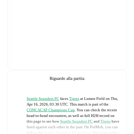
Riguardo alla partita
Seattle Sounders FC
faces
Tigres
at
Lumen Field
on
Thu,
Apr 16, 2026, 03:30 UTC
.
This match is part of the
CONCACAF Champions Cup
. You can check the recent
head-to-head encounters, as well as full H2H record on
this page to see how
Seattle Sounders FC
and
Tigres
have
fared against each other in the past. On FotMob, you can
follow the
Seattle Sounders FC
vs
Tigres
live score with a