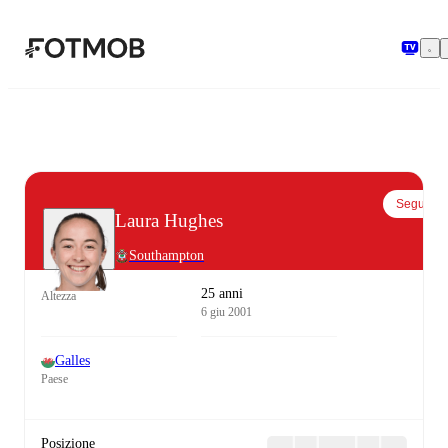
Vai al contenuto principale
Segui
Laura Hughes
Southampton
25 anni
Altezza
6 giu 2001
Galles
Paese
Posizione