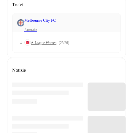
Trofei
Melbourne City FC
Australia
1
A-League Women
(25/26)
Notizie