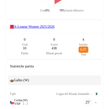
Goal
0%
78%
Azioni difensive
A-League Women
2025/2026
0
0
4
Goal
Assist
Iniziato
10
438
6,97
Partite
Minuti giocati
Voto
Statistiche partita
Galles (W)
9 giu
Coppa del Mondo femminile Qualificazione UEFA League B Grp. 1
Cechia (W)
25‎’‎
-
V
N
P
3
-
1