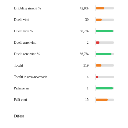
Dribbling riusciti %
42,9%
Duelli vinti
30
Duelli vinti %
66,7%
Duelli aerei vinti
2
Duelli aerei vinti %
66,7%
Tocchi
319
Tocchi in area avversaria
4
Palla persa
1
Falli vinti
15
Difesa