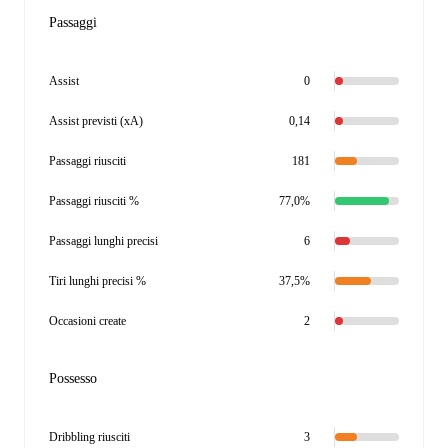
Passaggi
Assist
0
Assist previsti (xA)
0,14
Passaggi riusciti
181
Passaggi riusciti %
77,0%
Passaggi lunghi precisi
6
Tiri lunghi precisi %
37,5%
Occasioni create
2
Possesso
Dribbling riusciti
3