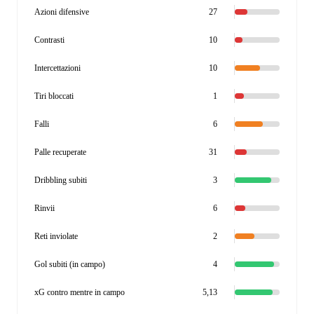
Azioni difensive
27
Contrasti
10
Intercettazioni
10
Tiri bloccati
1
Falli
6
Palle recuperate
31
Dribbling subiti
3
Rinvii
6
Reti inviolate
2
Gol subiti (in campo)
4
xG contro mentre in campo
5,13