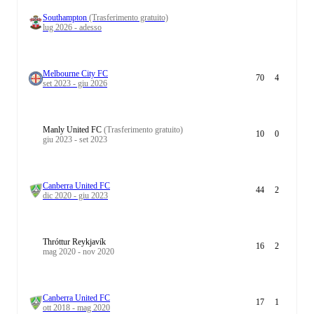
Southampton
(Trasferimento gratuito)
lug 2026 - adesso
Melbourne City FC
70
4
set 2023 - giu 2026
Manly United FC
(Trasferimento gratuito)
10
0
giu 2023 - set 2023
Canberra United FC
44
2
dic 2020 - giu 2023
Thróttur Reykjavík
16
2
mag 2020 - nov 2020
Canberra United FC
17
1
ott 2018 - mag 2020