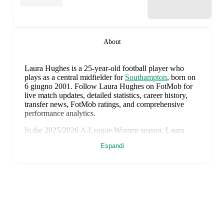
About
Laura Hughes
is a 25-year-old football player who
plays as a central midfielder
for
Southampton
, born on
6 giugno 2001
.
Follow Laura Hughes on FotMob for
live match updates, detailed statistics, career history,
transfer news, FotMob ratings, and comprehensive
performance analytics.
In the
2025/2026
A-League Women
season,
Laura
Hughes
has recorded
0 goals, 0 assists, 438 minutes, an
Espandi
average FotMob rating of 6.972500000000001, 1
yellow card
.
Laura Hughes
's
10
most recent matches are shown
below. Visit each match page for full details including
lineups, match events, and advanced statistics:
9 giugno 2026
:
3
-
1
win
at home vs
Czechia (W)
(
25
minutes
)