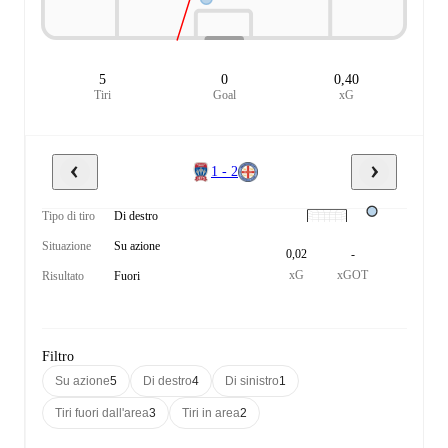
5
0
0,40
Tiri
Goal
xG
1 - 2
Tipo di tiro
Di destro
Situazione
Su azione
0,02
-
xG
xGOT
Risultato
Fuori
Filtro
Su azione
5
Di destro
4
Di sinistro
1
Tiri fuori dall'area
3
Tiri in area
2