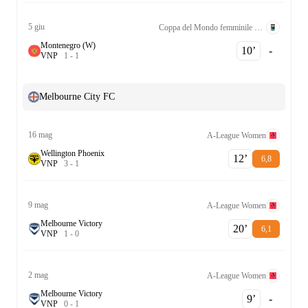
5 giu
Coppa del Mondo femminile Qualificazione UEFA League B Grp. 1
Montenegro (W)
10‎’‎
-
V
N
P
1
-
1
Melbourne City FC
16 mag
A-League Women
Wellington Phoenix
12‎’‎
6,8
V
N
P
3
-
1
9 mag
A-League Women
Melbourne Victory
20‎’‎
6,1
V
N
P
1
-
0
2 mag
A-League Women
Melbourne Victory
9‎’‎
-
V
N
P
0
-
1