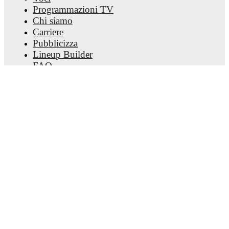
to receive notifications about upcoming matches, goals,
Programmazioni TV
and other key events.
Chi siamo
Carriere
Pubblicizza
Lineup Builder
FAQ
Classifiche uomini FIFA
Classifiche donne FIFA
Predittivo
Newsletter
Scarica l'app