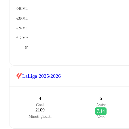
€48 Mln
€36 Mln
€24 Mln
€12 Mln
€0
LaLiga
2025/2026
4
6
Goal
Assist
2109
7,14
Minuti giocati
Voto