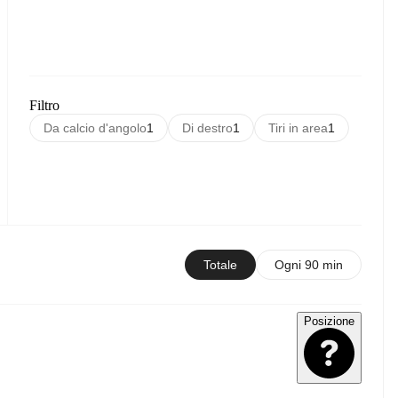
Filtro
Da calcio d'angolo
1
Di destro
1
Tiri in area
1
Totale
Ogni 90 min
Posizione