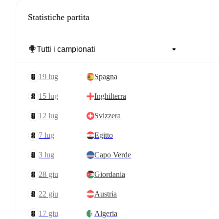
Statistiche partita
19 lug
Spagna
15 lug
Inghilterra
12 lug
Svizzera
7 lug
Egitto
3 lug
Capo Verde
28 giu
Giordania
22 giu
Austria
17 giu
Algeria