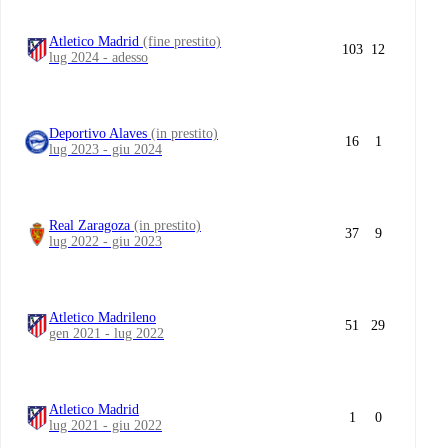
Atletico Madrid
(fine prestito)
103
12
lug 2024 - adesso
Deportivo Alaves
(in prestito)
16
1
lug 2023 - giu 2024
Real Zaragoza
(in prestito)
37
9
lug 2022 - giu 2023
Atletico Madrileno
51
29
gen 2021 - lug 2022
Atletico Madrid
1
0
lug 2021 - giu 2022