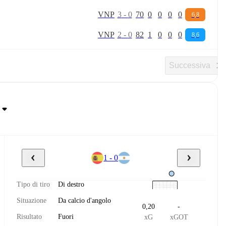
V
N
P
3
-
0
70
0
0
0
0
6,8
V
N
P
2
-
0
82
1
0
0
0
8,6
Successiva
1 - 0
Tipo di tiro
Di destro
Situazione
Da calcio d'angolo
0,20
-
Risultato
Fuori
xG
xGOT