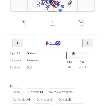
57
7
7,20
Tiri
Goal
xG
3 - 3
Tipo di tiro
Di destro
Situazione
Su azione
0,91
1,00
xG
xGOT
Risultato
Goal
Filtro
Goal
7
Su azione
43
Da calcio d'angolo
8
Contropiede
3
Da rimessa
3
Di testa
23