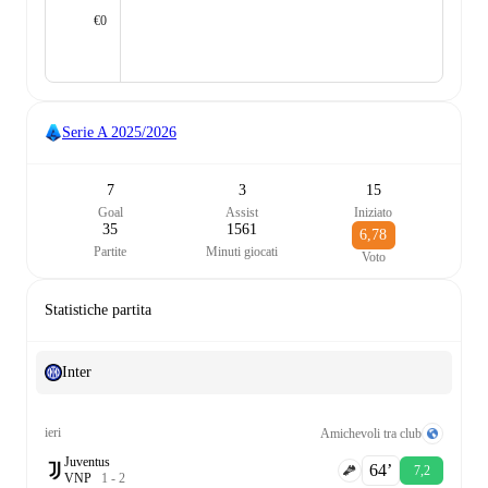
€0
Serie A
2025/2026
7
3
15
Goal
Assist
Iniziato
35
1561
6,78
Partite
Minuti giocati
Voto
Statistiche partita
Inter
ieri
Amichevoli tra club
Juventus
64‎’‎
7,2
V
N
P
1
-
2