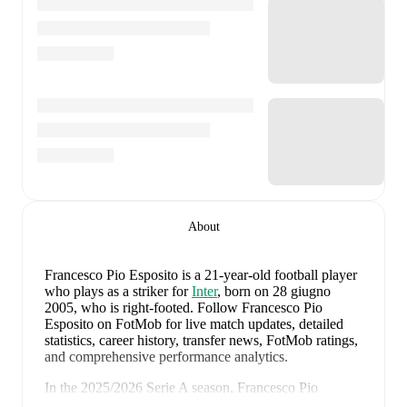
About
Francesco Pio Esposito
is a 21-year-old football player
who plays as a striker
for
Inter
, born on 28 giugno
2005, who is right-footed
.
Follow Francesco Pio
Esposito on FotMob for live match updates, detailed
statistics, career history, transfer news, FotMob ratings,
and comprehensive performance analytics.
In the
2025/2026
Serie A
season,
Francesco Pio
Esposito
has recorded
7 goals, 3 assists, 1561 minutes,