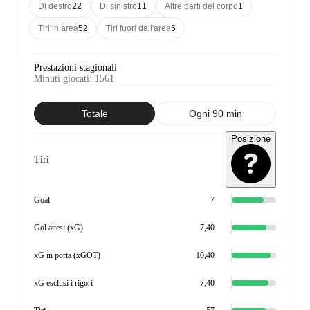
Di destro
22
Di sinistro
11
Altre parti del corpo
1
Tiri in area
52
Tiri fuori dall'area
5
Prestazioni stagionali
Minuti giocati
:
1561
Totale
Ogni 90 min
Posizione
Tiri
Goal
7
Gol attesi (xG)
7,40
xG in porta (xGOT)
10,40
xG esclusi i rigori
7,40