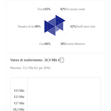
Tocchi
65%
82%
Occasioni create
Tentativi di tiro
90%
62%
Duelli aerei vinti
Goal
66%
38%
Azioni difensive
Valore di trasferimento
:
26,9 Mln €
Massimo
:
33,2 Mln €
(
1 giu 2026
)
€33 Mln
€25 Mln
€17 Mln
€8,3 Mln