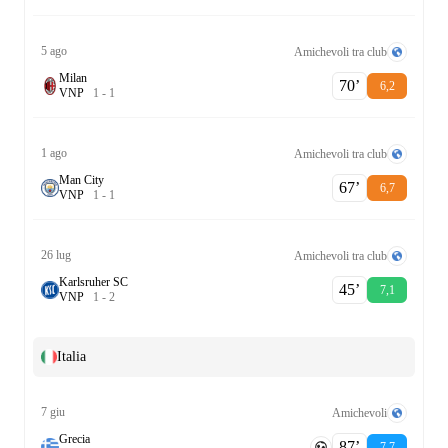
5 ago
Amichevoli tra club
Milan
70‎’‎
6,2
V
N
P
1
-
1
1 ago
Amichevoli tra club
Man City
67‎’‎
6,7
V
N
P
1
-
1
26 lug
Amichevoli tra club
Karlsruher SC
45‎’‎
7,1
V
N
P
1
-
2
Italia
7 giu
Amichevoli
Grecia
87‎’‎
7,7