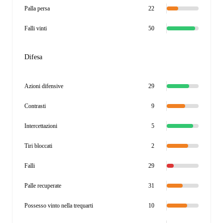
Palla persa
22
Falli vinti
50
Difesa
Azioni difensive
29
Contrasti
9
Intercettazioni
5
Tiri bloccati
2
Falli
29
Palle recuperate
31
Possesso vinto nella trequarti
10