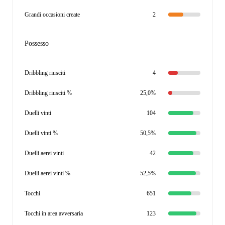
Grandi occasioni create
2
Possesso
Dribbling riusciti
4
Dribbling riusciti %
25,0%
Duelli vinti
104
Duelli vinti %
50,5%
Duelli aerei vinti
42
Duelli aerei vinti %
52,5%
Tocchi
651
Tocchi in area avversaria
123