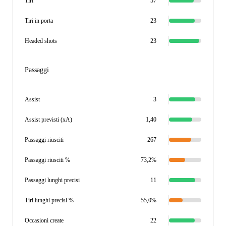
Tiri
57
Tiri in porta
23
Headed shots
23
Passaggi
Assist
3
Assist previsti (xA)
1,40
Passaggi riusciti
267
Passaggi riusciti %
73,2%
Passaggi lunghi precisi
11
Tiri lunghi precisi %
55,0%
Occasioni create
22