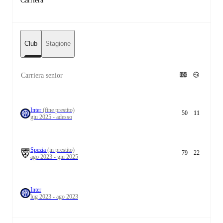
Carriera
Club
Stagione
Carriera senior
Inter
(fine prestito)
50
11
giu 2025 - adesso
Spezia
(in prestito)
79
22
ago 2023 - giu 2025
Inter
lug 2023 - ago 2023