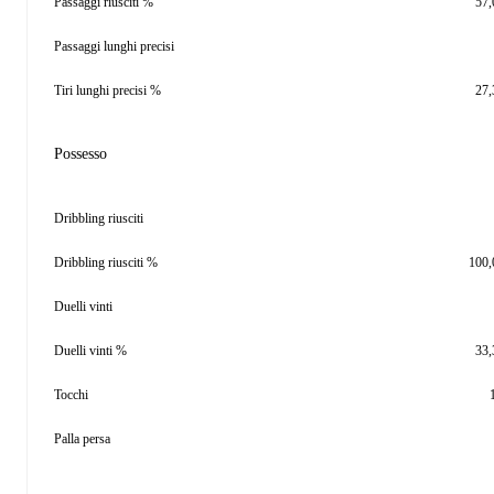
Passaggi riusciti %
57
Passaggi lunghi precisi
Tiri lunghi precisi %
27
Possesso
Dribbling riusciti
Dribbling riusciti %
100
Duelli vinti
Duelli vinti %
33
Tocchi
Palla persa