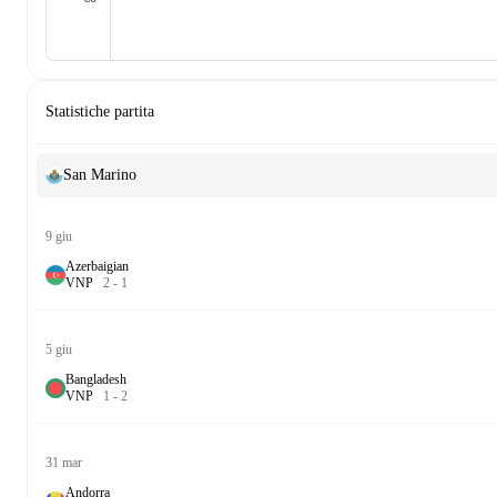
Statistiche partita
San Marino
9 giu
Azerbaigian
V
N
P
2
-
1
5 giu
Bangladesh
V
N
P
1
-
2
31 mar
Andorra