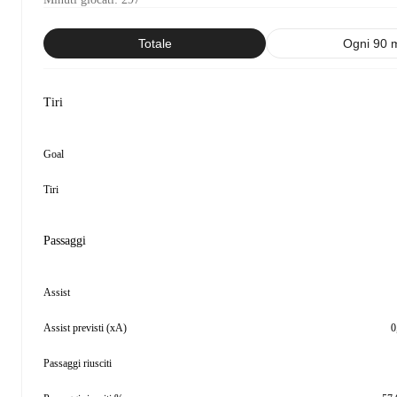
Totale
Ogni 90 
Tiri
Goal
Tiri
Passaggi
Assist
Assist previsti (xA)
0
Passaggi riusciti