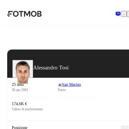
Vai al contenuto principale
Alessandro Tosi
25 anni
San Marino
28 apr 2001
Paese
174,6K €
Valore di trasferimento
Posizione