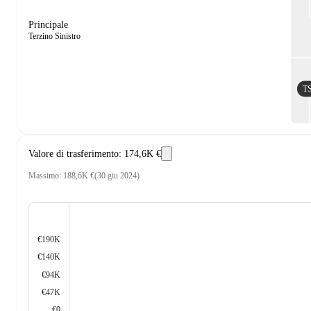
Principale
Terzino Sinistro
T
Valore di trasferimento
:
174,6K €
Massimo
:
188,6K €
(
30 giu 2024
)
€190K
€140K
€94K
€47K
€0