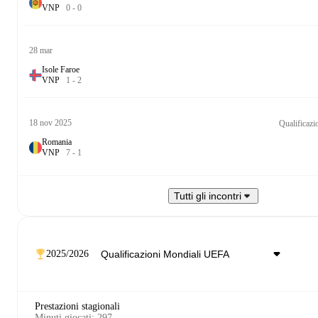
V
N
P
0
-
0
28 mar
Isole Faroe
V
N
P
1
-
2
18 nov 2025
Qualificaz
Romania
V
N
P
7
-
1
Tutti gli incontri
2025/2026
Prestazioni stagionali
Minuti giocati
:
297