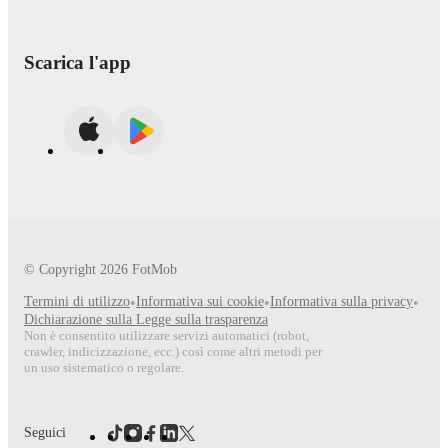
Scarica l'app
© Copyright
2026
FotMob
Termini di utilizzo
•
Informativa sui cookie
•
Informativa sulla privacy
•
Dichiarazione sulla Legge sulla trasparenza
Non è consentito utilizzare servizi automatici (robot,
crawler, indicizzazione, ecc.) così come altri metodi per
un uso sistematico o regolare.
Seguici