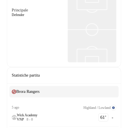
Principale
Defender
Statistiche partita
Brora Rangers
5 ago
Highland / Lowland
Wick Academy
61‎’‎
-
V
N
P
8
-
0