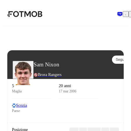
Vai al contenuto principale
Segui
Sam Nixon
Brora Rangers
5
20 anni
Maglia
17 mar 2006
Scozia
Paese
Posizione