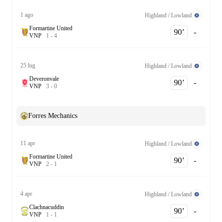
1 ago
Highland / Lowland
Formartine United
90‎’‎
-
V
N
P
1
-
4
25 lug
Highland / Lowland
Deveronvale
90‎’‎
-
V
N
P
3
-
0
Forres Mechanics
11 apr
Highland / Lowland
Formartine United
90‎’‎
-
V
N
P
2
-
1
4 apr
Highland / Lowland
Clachnacuddin
90‎’‎
-
V
N
P
1
-
1