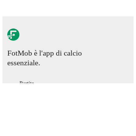
FotMob è l'app di calcio
essenziale.
Partite
Notizie
Centro trasferimenti
Voci
Programmazioni TV
Chi siamo
Carriere
Pubblicizza