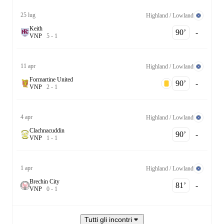
25 lug
Highland / Lowland
Keith
90‎’‎
-
V
N
P
5
-
1
11 apr
Highland / Lowland
Formartine United
90‎’‎
-
V
N
P
2
-
1
4 apr
Highland / Lowland
Clachnacuddin
90‎’‎
-
V
N
P
1
-
1
1 apr
Highland / Lowland
Brechin City
81‎’‎
-
V
N
P
0
-
1
Tutti gli incontri