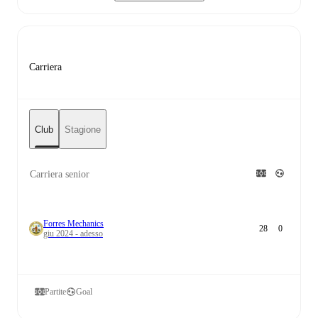
Carriera
Club
Stagione
Carriera senior
Forres Mechanics
28
0
giu 2024 - adesso
Partite
Goal