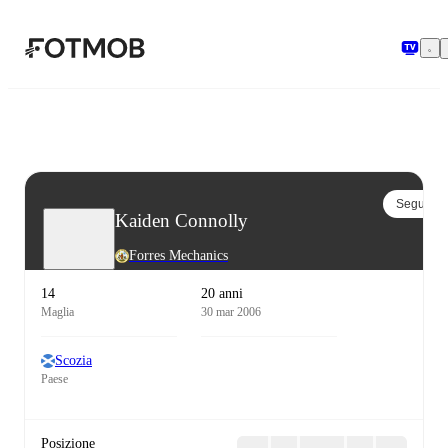
Vai al contenuto principale
Segui
Kaiden Connolly
Forres Mechanics
14
20 anni
Maglia
30 mar 2006
Scozia
Paese
Posizione