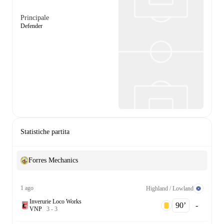
Principale
Defender
Statistiche partita
Forres Mechanics
1 ago
Highland / Lowland
Inverurie Loco Works
90‎’‎
-
V
N
P
3
-
3