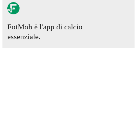
FotMob è l'app di calcio
essenziale.
Partite
Notizie
Centro trasferimenti
Voci
Programmazioni TV
Chi siamo
Carriere
Pubblicizza
Lineup Builder
FAQ
Classifiche uomini FIFA
Classifiche donne FIFA