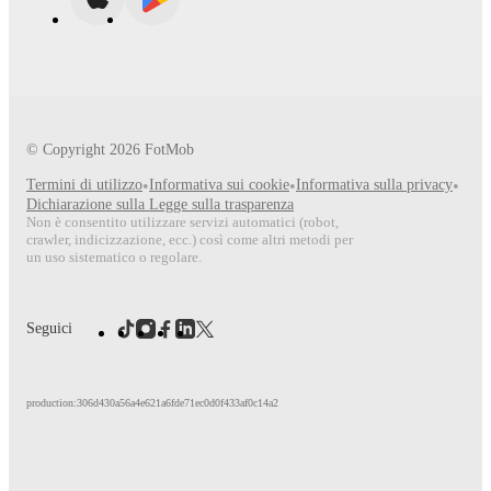
© Copyright
2026
FotMob
Termini di utilizzo
•
Informativa sui cookie
•
Informativa sulla privacy
•
Dichiarazione sulla Legge sulla trasparenza
Non è consentito utilizzare servizi automatici (robot,
crawler, indicizzazione, ecc.) così come altri metodi per
un uso sistematico o regolare.
Seguici
production:306d430a56a4e621a6fde71ec0d0f433af0c14a2