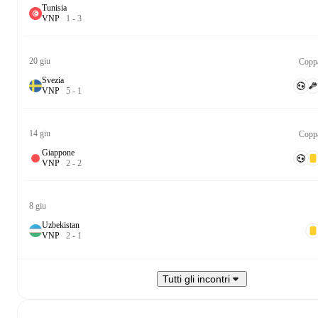
Tunisia
V
N
P
1
-
3
20 giu
Copp
Svezia
V
N
P
5
-
1
14 giu
Copp
Giappone
V
N
P
2
-
2
8 giu
Uzbekistan
V
N
P
2
-
1
Tutti gli incontri