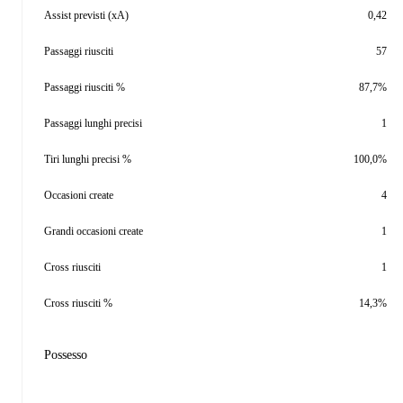
Assist previsti (xA)
0,42
Passaggi riusciti
57
Passaggi riusciti %
87,7%
Passaggi lunghi precisi
1
Tiri lunghi precisi %
100,0%
Occasioni create
4
Grandi occasioni create
1
Cross riusciti
1
Cross riusciti %
14,3%
Possesso