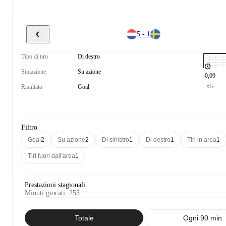
5 - 1
Tipo di tiro
Di destro
Situazione
Su azione
0,09
xG
Risultato
Goal
Filtro
Goal
2
Su azione
2
Di sinistro
1
Di destro
1
Tiri in area
1
Tiri fuori dall'area
1
Prestazioni stagionali
Minuti giocati
:
253
Totale
Ogni 90 min