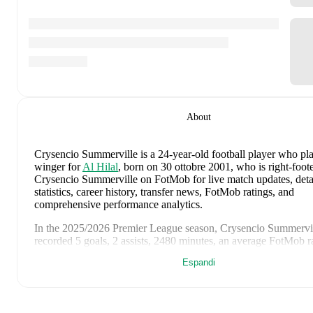
About
Crysencio Summerville
is a 24-year-old football player who pla
winger
for
Al Hilal
, born on 30 ottobre 2001, who is right-foot
Crysencio Summerville on FotMob for live match updates, deta
statistics, career history, transfer news, FotMob ratings, and
comprehensive performance analytics.
In the
2025/2026
Premier League
season,
Crysencio Summervi
recorded
5 goals, 2 assists, 2480 minutes, an average FotMob r
7.04, 6 yellow cards
.
Espandi
Crysencio Summerville
scores highly on
Assists
,
Goals
,
and
Ra
compared to
left wingers
in the
Premier League
.