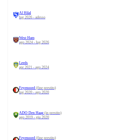
Al Hilal
lug 2026 - adesso
West Ham
ago 2024 - lug 2026
Leeds
apr 2021 - ago 2024
Feyenoord
(fine prestito)
lug 2020 - ago 2020
ADO Den Haag
(in prestito)
ago 2019 - giu 2020
Feyenoord
(fine prestito)