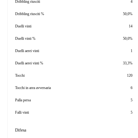
Dribbling riusciti
4
Dribbling riusciti %
50,0%
Duelli vinti
14
Duelli vinti %
50,0%
Duelli aerei vinti
1
Duelli aerei vinti %
33,3%
Tocchi
120
Tocchi in area avversaria
6
Palla persa
5
Falli vinti
5
Difesa