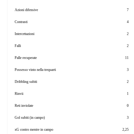
Azioni difensive
7
Contrasti
4
Intercettazioni
2
Falli
2
Palle recuperate
11
Possesso vinto nella trequarti
3
Dribbling subiti
2
Rinvii
1
Reti inviolate
0
Gol subiti (in campo)
3
xG contro mentre in campo
2,25