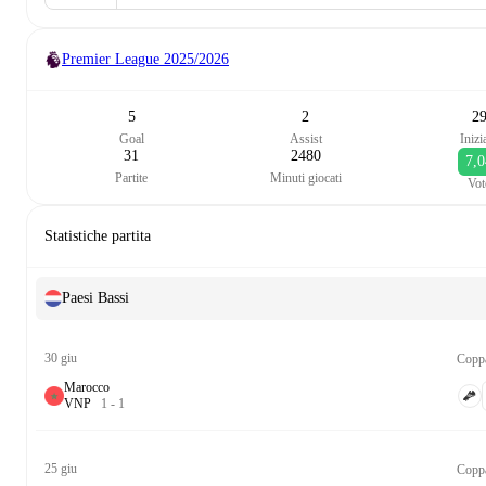
Premier League
2025/2026
5
2
2
Goal
Assist
Inizi
31
2480
7,
Partite
Minuti giocati
Vot
Statistiche partita
Paesi Bassi
30 giu
Copp
Marocco
V
N
P
1
-
1
25 giu
Copp