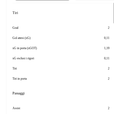
Tiri
Goal
2
Gol attesi (xG)
0,11
xG in porta (xGOT)
1,19
xG esclusi i rigori
0,11
Tiri
2
Tiri in porta
2
Passaggi
Assist
2