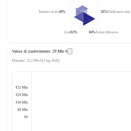
Tentativi di tiro
49%
28%
Duelli aerei vinti
Goal
63%
84%
Azioni difensive
Valore di trasferimento
:
29 Mln €
Massimo
:
32,2 Mln €
(
1 lug 2026
)
€32 Mln
€24 Mln
€16 Mln
€8 Mln
€0