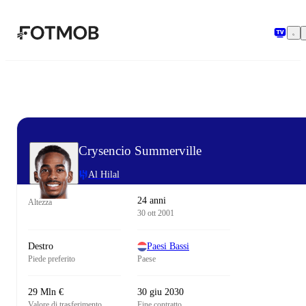
Vai al contenuto principale
Crysencio Summerville
Al Hilal
24 anni
Altezza
30 ott 2001
Destro
Paesi Bassi
Piede preferito
Paese
29 Mln €
30 giu 2030
Valore di trasferimento
Fine contratto