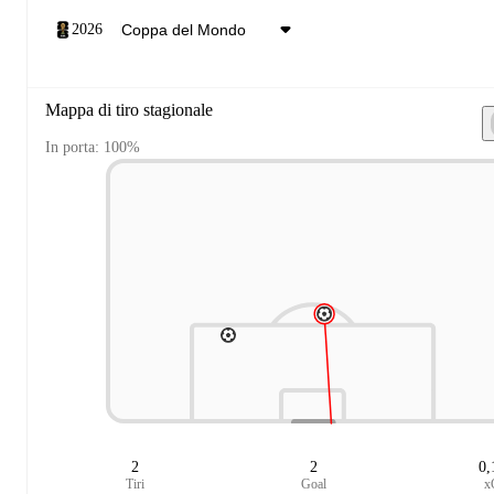
2026
Mappa di tiro stagionale
In porta: 100%
2
2
0,
Tiri
Goal
x