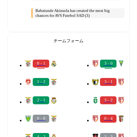
Babatunde Akinsola has created the most big
chances for AVS Futebol SAD (3)
チームフォーム
0 - 1
3 - 0
1 - 2
3 - 1
2 - 1
3 - 2
0 - 0
0 - 4
4 - 2
3 - 3