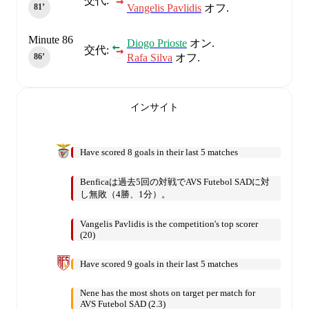
交代:
Vangelis Pavlidis
オフ.
81‎’‎
Minute 86
Diogo Prioste
オン.
交代:
Rafa Silva
オフ.
86‎’‎
インサイト
Have scored 8 goals in their last 5 matches
Benficaは過去5回の対戦でAVS Futebol SADに対
し無敗（4勝、1分）。
Vangelis Pavlidis is the competition's top scorer
(20)
Have scored 9 goals in their last 5 matches
Nene has the most shots on target per match for
AVS Futebol SAD (2.3)