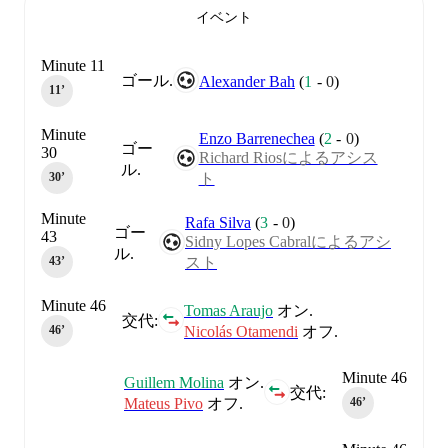
イベント
Minute 11
ゴール.
Alexander Bah
(
1
-
0
)
11‎’‎
Minute
Enzo Barrenechea
(
2
-
0
)
ゴー
30
Richard Riosによるアシス
ル.
ト
30‎’‎
Minute
Rafa Silva
(
3
-
0
)
ゴー
43
Sidny Lopes Cabralによるアシ
ル.
スト
43‎’‎
Minute 46
Tomas Araujo
オン.
交代:
Nicolás Otamendi
オフ.
46‎’‎
Minute 46
Guillem Molina
オン.
交代:
Mateus Pivo
オフ.
46‎’‎