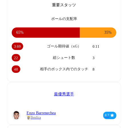
重要スタッツ
ボールの支配率
65%
35%
ゴール期待値（xG）
3.69
0.11
総シュート数
22
3
相手のボックス内でのタッチ
48
8
最優秀選手
Enzo Barrenechea
8.7
Benfica