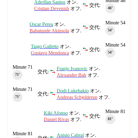
Minute 46
Aderllan Santos
オン.
交代:
Cristian Devenish
オフ.
46‎’‎
Minute 54
Oscar Perea
オン.
交代:
Babatunde Akinsola
オフ.
54‎’‎
Minute 54
Tiago Galletto
オン.
交代:
Gustavo Mendonca
オフ.
54‎’‎
Minute 71
Franjo Ivanovic
オン.
交代:
Alexander Bah
オフ.
71‎’‎
Minute 71
Dodi Lukebakio
オン.
交代:
Andreas Schjelderup
オフ.
71‎’‎
Minute 81
Kiki Afonso
オン.
交代:
Daniel Rivas
オフ.
81‎’‎
Minute 81
Anisio Cabral
オン.