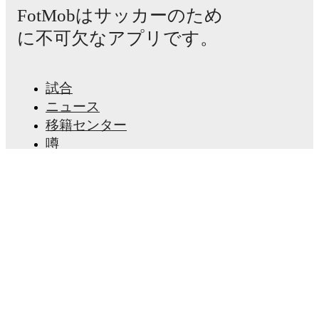
Benfica
(4-2-3-1)
:
Anatoliy Trubin
-
Alexander Bah
,
FotMobはサッカーのため
Antonio Silva
,
Nicolás Otamendi
,
Jose Neto
-
Richard
Rios
,
Enzo Barrenechea
-
Sidny Lopes Cabral
,
Rafa
に不可欠なアプリです。
Silva
,
Andreas Schjelderup
-
Vangelis Pavlidis
.
AVS Futebol SAD
(4-1-4-1)
:
Adriel Ramos
-
Mateus
Pivo
,
Cristian Devenish
,
Paulo Vitor
,
Daniel Rivas
-
試合
Roni
-
Babatunde Akinsola
,
Gustavo Mendonca
,
Ángel Algobia
,
Diego Duarte
-
Tomané
.
ニュース
移籍センター
Unavailable players for
Benfica
:
Samuel Soares
噂
(
injury
)
,
Joao Veloso
(
injury
)
,
Gianluca Prestianni
テレビ番組表
(
suspension
)
.
Unavailable players for
AVS Futebol
私たちについて
SAD
:
Antoine Baroan
(
injury
)
.
採用情報
広告掲載
Team form & Head-to-head history: Compare recent
results and see how
Benfica
and
AVS Futebol SAD
Lineup Builder
have performed against each other.
The current head
FAQ
to head record for the teams are
Benfica
4
win(s),
AVS
FIFA男子ランキング
Futebol SAD
0
win(s), and
1
draw(s).
FIFA女子ランキング
試合予想
TV and streaming info: Find out where to watch the