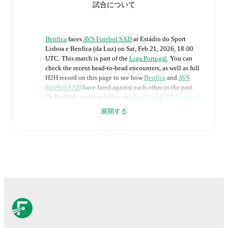
試合について
Benfica
faces
AVS Futebol SAD
at
Estádio do Sport
Lisboa e Benfica (da Luz)
on
Sat, Feb 21, 2026, 18:00
UTC
.
This match is part of the
Liga Portugal
. You can
check the recent head-to-head encounters, as well as full
H2H record on this page to see how
Benfica
and
AVS
Futebol SAD
have fared against each other in the past.
On FotMob, you can follow the
Benfica
vs
AVS Futebol
SAD
live score with a full set of match features,
展開する
including:
Live updates: Every goal, card, substitution and key
moment instantly delivered on FotMob.
Real-time extensive stats powered by Opta:
Possession, shots, corners, big chances created, xG,
momentum, and shot maps.
The lineups are: