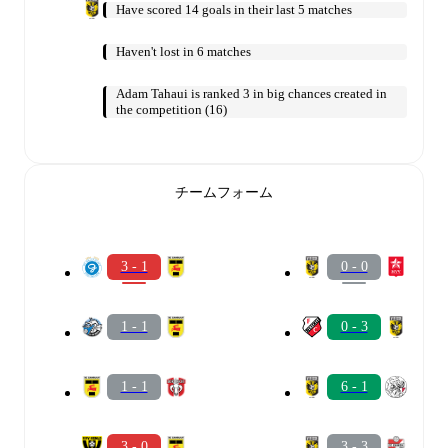
Have scored 14 goals in their last 5 matches
Haven't lost in 6 matches
Adam Tahaui is ranked 3 in big chances created in
the competition (16)
チームフォーム
3 - 1
0 - 0
1 - 1
0 - 3
1 - 1
6 - 1
3 - 0
3 - 3