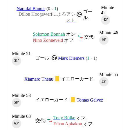
Minute
Naoufal Bannis
(
0
-
1
)
ゴー
42
Dillon Hoogewerfによるアシ
ル.
スト
42‎’‎
Minute 46
Solomon Bonnah
オン.
交代:
Nino Zonneveld
オフ.
46‎’‎
Minute 51
ゴール.
Mark Diemers
(
1
-
1
)
51‎’‎
Minute 55
イエローカード.
Xiamaro Thenu
55‎’‎
Minute 58
イエローカード.
Tomas Galvez
58‎’‎
Minute 63
Tony Rölke
オン.
交代:
Ethan Apkakou
オフ.
63‎’‎