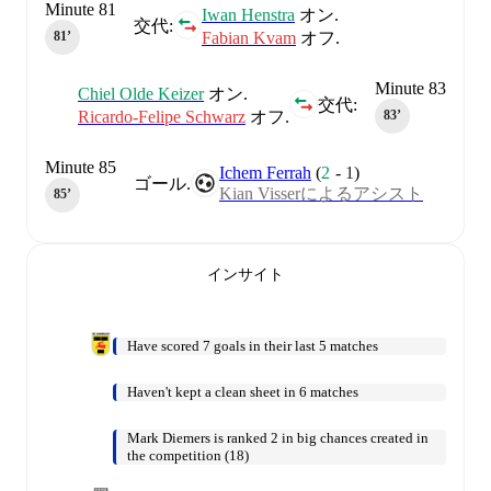
Minute 81
Iwan Henstra
オン.
交代:
Fabian Kvam
オフ.
81‎’‎
Minute 83
Chiel Olde Keizer
オン.
交代:
Ricardo-Felipe Schwarz
オフ.
83‎’‎
Minute 85
Ichem Ferrah
(
2
-
1
)
ゴール.
Kian Visserによるアシスト
85‎’‎
インサイト
Have scored 7 goals in their last 5 matches
Haven't kept a clean sheet in 6 matches
Mark Diemers is ranked 2 in big chances created in
the competition (18)