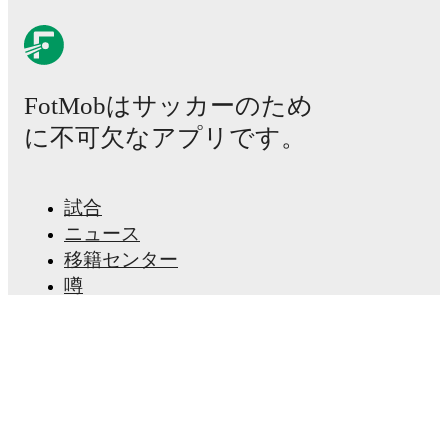
Real-time extensive stats powered by Opta:
Possession, shots, corners, big chances created, xG,
momentum, and shot maps.
FotMobはサッカーのため
The lineups are:
に不可欠なアプリです。
Cambuur
(4-3-3)
:
Thijs Jansen
-
Bram Marsman
,
Ismaël Baouf
,
Jamal Amofa
,
Tomas Galvez
-
Ethan
Apkakou
,
Remco Balk
,
Mark Diemers
-
Ichem Ferrah
,
試合
Jort van der Sande
,
Fabian Kvam
.
Vitesse
(4-2-3-1)
:
Connor van den Berg
-
Nathangelo
ニュース
Markelo
,
Valon Zumberi
,
Omar Achouitar
,
Xiamaro
移籍センター
Thenu
-
Marco Schikora
,
Ricardo-Felipe Schwarz
-
Nino Zonneveld
,
Adam Tahaui
,
Dillon Hoogewerf
-
噂
Naoufal Bannis
.
テレビ番組表
私たちについて
Injury and suspension information are provided on
採用情報
FotMob ahead of every match, giving you the latest
広告掲載
team news before lineups are announced.
Lineup Builder
FAQ
Team form & Head-to-head history: Compare recent