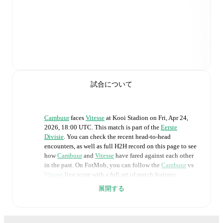
試合について
Cambuur
faces
Vitesse
at
Kooi Stadion
on
Fri, Apr 24,
2026, 18:00 UTC
.
This match is part of the
Eerste
Divisie
. You can check the recent head-to-head
encounters, as well as full H2H record on this page to see
how
Cambuur
and
Vitesse
have fared against each other
in the past. On FotMob, you can follow the
Cambuur
vs
Vitesse
live score with a full set of match features,
including:
展開する
Live updates: Every goal, card, substitution and key
moment instantly delivered on FotMob.