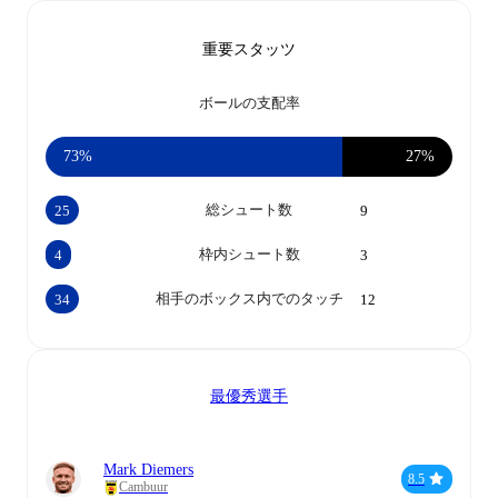
重要スタッツ
ボールの支配率
73%
27%
総シュート数
25
9
枠内シュート数
4
3
相手のボックス内でのタッチ
34
12
最優秀選手
Mark Diemers
8.5
Cambuur