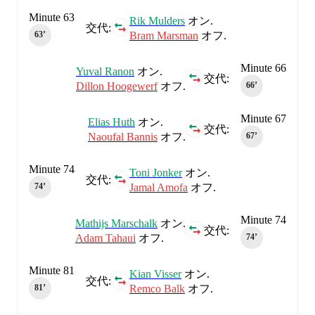
Minute 63
Rik Mulders
オン.
交代:
Bram Marsman
オフ.
63‎’‎
Minute 66
Yuval Ranon
オン.
交代:
Dillon Hoogewerf
オフ.
66‎’‎
Minute 67
Elias Huth
オン.
交代:
Naoufal Bannis
オフ.
67‎’‎
Minute 74
Toni Jonker
オン.
交代:
Jamal Amofa
オフ.
74‎’‎
Minute 74
Mathijs Marschalk
オン.
交代:
Adam Tahaui
オフ.
74‎’‎
Minute 81
Kian Visser
オン.
交代:
Remco Balk
オフ.
81‎’‎