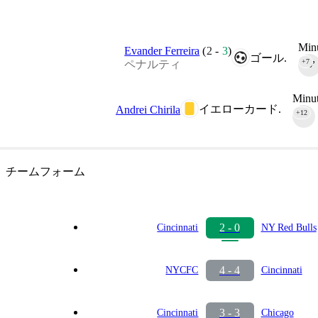
Minu
Evander Ferreira
(
2
-
3
)
ゴール.
+7
ペナルティ
90‎’‎
Minut
イエローカード.
Andrei Chirila
+12
90‎’‎
チームフォーム
2 - 0
Cincinnati
NY Red Bulls
4 - 4
NYCFC
Cincinnati
3 - 3
Cincinnati
Chicago