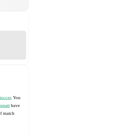
Soccer
. You
nnati
have
of match