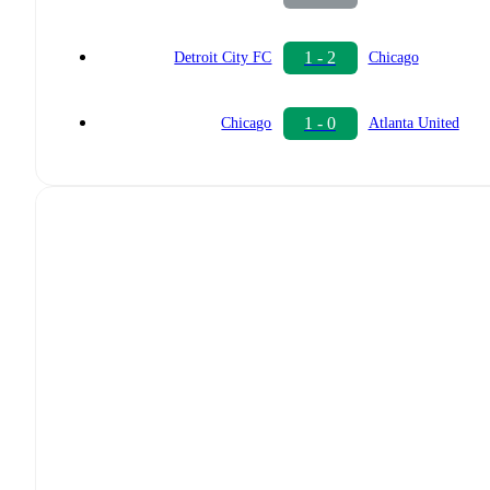
1 - 2
Detroit City FC
Chicago
1 - 0
Chicago
Atlanta United