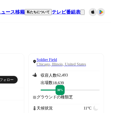
ニュース
移籍
テレビ番組表
私たちについて
Soldier Field
Chicago, Illinois, United States
62,493
収容人数
フォロー
出場数
18,639
30%
グラウンドの種類
芝
天候状況
11°C