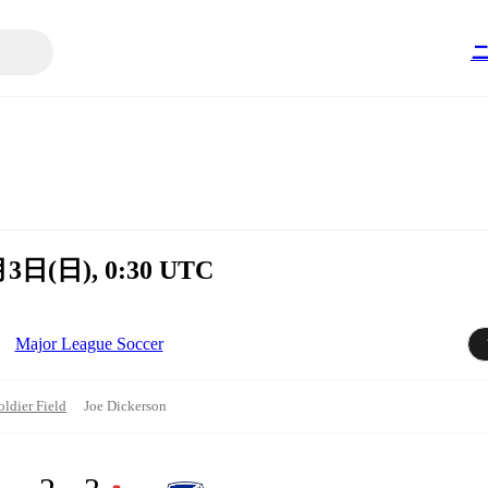
5月3日(日), 0:30 UTC
Major League Soccer
oldier Field
Joe Dickerson