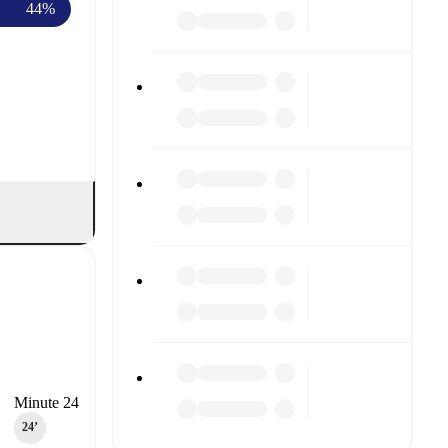
44%
Minute 24
24‎’‎