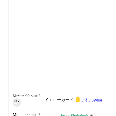
Minute 90 plus 3
イエローカード.
Djé D'Avilla
+3
90‎’‎
Minute 90 plus 7
Jason Shokalook
オン.