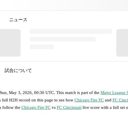
ニュース
試合について
Sun, May 3, 2026, 00:30 UTC
.
This match is part of the
Major League 
s full H2H record on this page to see how
Chicago Fire FC
and
FC Cinci
n follow the
Chicago Fire FC
vs
FC Cincinnati
live score with a full set 