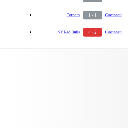
1 - 1
Toronto
Cincinnati
4 - 2
NY Red Bulls
Cincinnati