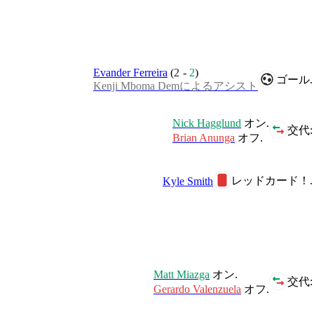
Evander Ferreira
(
2
-
2
)
ゴール.
Kenji Mboma Demによるアシスト
Nick Hagglund
オン.
交代:
Brian Anunga
オフ.
レッドカード！.
Kyle Smith
Matt Miazga
オン.
交代:
Gerardo Valenzuela
オフ.