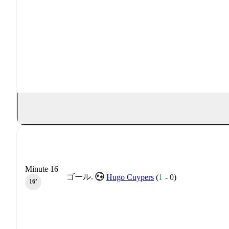
Minute 16
ゴール.
Hugo Cuypers
(
1
-
0
)
16‎’‎