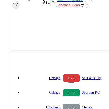
交代:
+7
Jonathan Dean
オフ.
90‎’‎
1 - 2
Chicago
St. Louis City
5 - 0
Chicago
Sporting KC
3 - 3
Cincinnati
Chicago