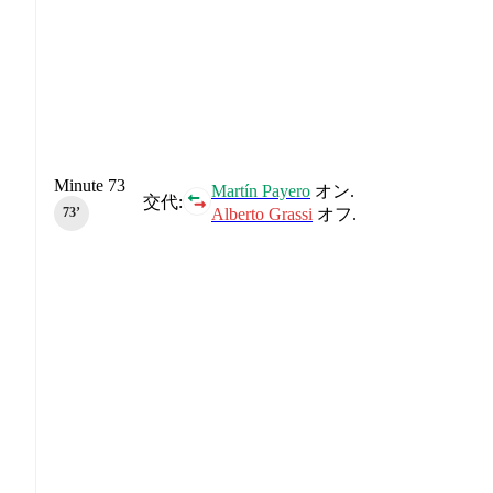
Minute 73
Martín Payero
オン.
交代:
Alberto Grassi
オフ.
73‎’‎