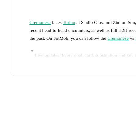
Cremonese
faces
Torino
at
Stadio Giovanni Zini
on
Sun
recent head-to-head encounters, as well as full H2H rec
the past. On FotMob, you can follow the
Cremonese
vs
Live updates: Every goal, card, substitution and key
Real-time extensive stats powered by Opta: Possessi
The lineups are:
Cremonese
(4-4-2)
:
Emil Audero
-
Filippo Terraccian
Mussolini
,
Warren Bondo
,
Alberto Grassi
,
Jari Vande
Torino
(3-4-1-2)
:
Alberto Paleari
-
Saúl Coco
,
Guille
Gineitis
,
Rafael Obrador
-
Nikola Vlasic
-
Giovanni 