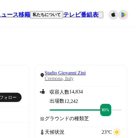
ニュース
移籍
テレビ番組表
私たちについて
Stadio Giovanni Zini
Cremona, Italy
14,834
収容人数
フォロー
出場数
12,242
83%
グラウンドの種類
芝
天候状況
23°C