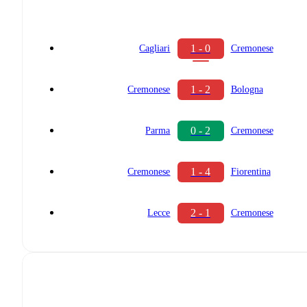
1 - 0
Cagliari
Cremonese
1 - 2
Cremonese
Bologna
0 - 2
Parma
Cremonese
1 - 4
Cremonese
Fiorentina
2 - 1
Lecce
Cremonese