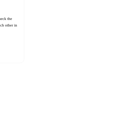
heck the
ch other in
 Floriani
i
,
Gvidas