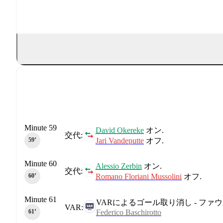
Minute 59
David Okereke
オン.
交代:
Jari Vandeputte
オフ.
59‎’‎
Minute 60
Alessio Zerbin
オン.
交代:
Romano Floriani Mussolini
オフ.
60‎’‎
Minute 61
VARによるゴール取り消し - ファ
VAR:
61‎’‎
Federico Baschirotto