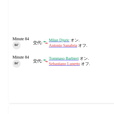
Minute 84
Milan Djuric
オン.
交代:
Antonio Sanabria
オフ.
84‎’‎
Minute 84
Tommaso Barbieri
オン.
交代:
Sebastiano Luperto
オフ.
84‎’‎