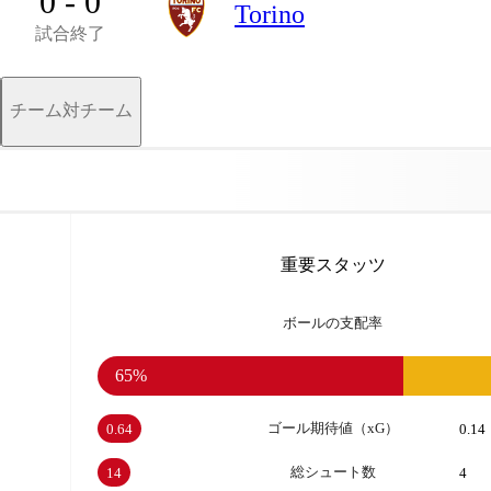
0 - 0
Torino
試合終了
チーム対チーム
重要スタッツ
ボールの支配率
65%
ゴール期待値（xG）
0.64
0.14
総シュート数
14
4