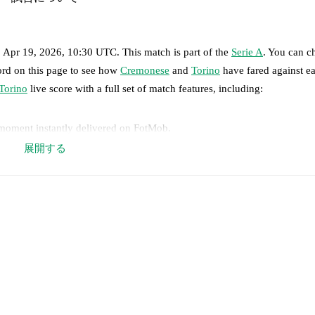
, Apr 19, 2026, 10:30 UTC
.
This match is part of the
Serie A
. You can c
ord on this page to see how
Cremonese
and
Torino
have fared against ea
Torino
live score with a full set of match features, including:
 moment instantly delivered on FotMob.
展開する
on, shots, corners, big chances created, xG, momentum, and shot maps.
o
,
Federico Baschirotto
,
Sebastiano Luperto
,
Giuseppe Pezzella
-
Romano
putte
-
Federico Bonazzoli
,
Antonio Sanabria
.
rmo Maripán
,
Enzo Ebosse
-
Marcus Holmgren Pedersen
,
Cesare Casade
Simeone
,
Ché Adams
.