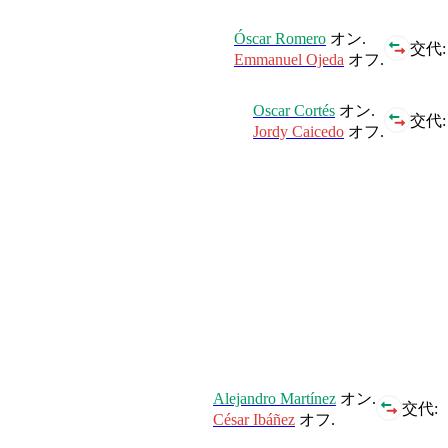
Óscar Romero
オン.
交代:
Emmanuel Ojeda
オフ.
Oscar Cortés
オン.
交代:
Jordy Caicedo
オフ.
Alejandro Martínez
オン.
交代:
César Ibáñez
オフ.