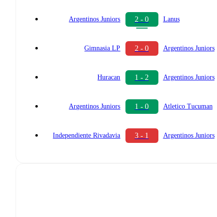
2 - 0
Argentinos Juniors
Lanus
2 - 0
Gimnasia LP
Argentinos Juniors
1 - 2
Huracan
Argentinos Juniors
1 - 0
Argentinos Juniors
Atletico Tucuman
3 - 1
Independiente Rivadavia
Argentinos Juniors