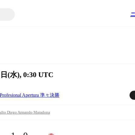
3日(水), 0:30 UTC
 Profesional Apertura 準々決勝
adio Diego Armando Maradona