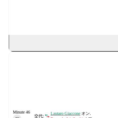
Minute 46
Lautaro Giaccone
オン.
交代: