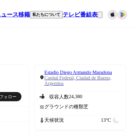
ニュース
移籍
テレビ番組表
私たちについて
Estadio Diego Armando Maradona
Capital Federal, Ciudad de Bueno,
Argentina
24,380
フォロー
収容人数
グラウンドの種類
芝
天候状況
13°C