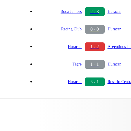
2 - 3
Boca Juniors
Huracan
0 - 0
Racing Club
Huracan
1 - 2
Huracan
Argentinos Ju
1 - 1
Tigre
Huracan
3 - 1
Huracan
Rosario Centr