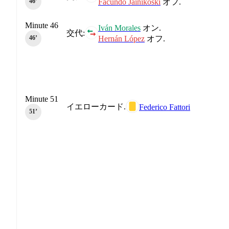
Facundo Jainikoski
オフ.
46‎’‎
Minute 46
Iván Morales
オン.
交代:
Hernán López
オフ.
46‎’‎
Minute 51
イエローカード.
Federico Fattori
51‎’‎