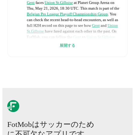
Gent
faces
Union St.Gilloise
at
Planet Group Arena
on
Thu, May 21, 2026, 18:30 UTC
.
This match is part of the
Belgian Pro League Playoff Championship Group
. You
can check the recent head-to-head encounters, as well as
full H2H record on this page to see how
Gent
and
Union
St.Gilloise
have fared against each other in the past. On
FotMob, you can follow the
Gent
vs
Union St.Gilloise
live score with a full set of match features, including:
展開する
Live updates: Every goal, card, substitution and key
moment instantly delivered on FotMob.
Real-time extensive stats powered by Opta:
Possession, shots, corners, big chances created, xG,
momentum, and shot maps.
The lineups are:
Gent
(4-2-3-1)
:
Davy Roef
-
Jean-Kévin Duverne
,
Leonardo Lopes
,
Daiki Hashioka
,
Tiago Araújo
-
Tibe
De Vlieger
,
Mathias Delorge
-
Michal Skóras
,
Siebe
FotMobはサッカーのため
van der Heyden
,
Hyllarion Goore
-
Wilfried Kanga
.
に不可欠なアプリです。
Union St.Gilloise
(3-4-3)
:
Kjell Scherpen
-
Kevin Mac