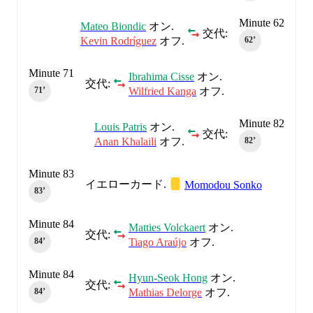
Minute 62
Mateo Biondic
オン.
交代:
Kevin Rodríguez
オフ.
62‎’‎
Minute 71
Ibrahima Cisse
オン.
交代:
Wilfried Kanga
オフ.
71‎’‎
Minute 82
Louis Patris
オン.
交代:
Anan Khalaili
オフ.
82‎’‎
Minute 83
イエローカード.
Momodou Sonko
83‎’‎
Minute 84
Matties Volckaert
オン.
交代:
Tiago Araújo
オフ.
84‎’‎
Minute 84
Hyun-Seok Hong
オン.
交代:
Mathias Delorge
オフ.
84‎’‎