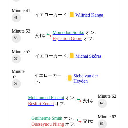
Minute 41
イエローカード.
Wilfried Kanga
41‎’‎
Minute 53
Momodou Sonko
オン.
交代:
Hyllarion Goore
オフ.
53‎’‎
Minute 57
イエローカード.
Michal Skóras
57‎’‎
Minute
イエローカー
Siebe van der
57
Heyden
ド.
57‎’‎
Minute 62
Mohammed Fuseini
オン.
交代:
Besfort Zeneli
オフ.
62‎’‎
Minute 62
Guilherme Smith
オン.
交代:
Ousseynou Niang
オフ.
62‎’‎