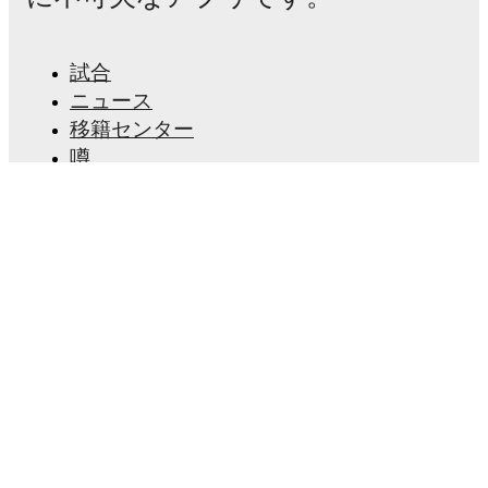
Allister
,
Christian Burgess
,
Fedde Leysen
-
Anan
Khalaili
,
Kamiel van de Perre
,
Adem Zorgane
,
Ousseynou Niang
-
Anouar Ait El Hadj
,
Kevin
試合
Rodríguez
,
Besfort Zeneli
.
ニュース
移籍センター
Gent
does not have any unavailable players.
噂
Unavailable players for
Union St.Gilloise
:
Ross Sykes
(
suspension
)
.
テレビ番組表
私たちについて
Team form & Head-to-head history: Compare recent
採用情報
results and see how
Gent
and
Union St.Gilloise
have
広告掲載
performed against each other.
The current head to
Lineup Builder
head record for the teams are
Gent
0
win(s),
Union
FAQ
St.Gilloise
8
win(s), and
7
draw(s).
FIFA男子ランキング
FIFA女子ランキング
TV and streaming info: Find out where to watch the
match.
試合予想
ニュースレター
Live standings: Follow league tables and tournament
info in real time.