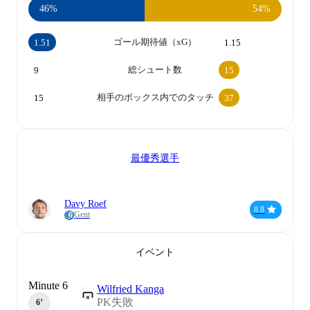
46%
54%
ゴール期待値（xG）
1.51
1.15
総シュート数
9
15
相手のボックス内でのタッチ
15
37
最優秀選手
Davy Roef
8.8
Gent
イベント
Minute 6
Wilfried Kanga
PK失敗
6‎’‎