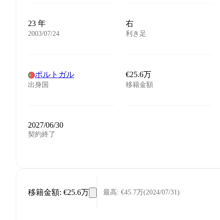
23 年
右
2003/07/24
利き足
ポルトガル
€25.6万
出身国
移籍金額
2027/06/30
契約終了
移籍金額
:
€25.6万
最高
:
€45.7万
(
2024/07/31
)