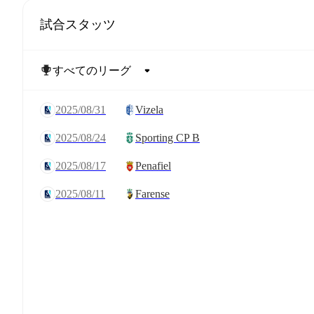
試合スタッツ
2025/08/31
Vizela
2025/08/24
Sporting CP B
2025/08/17
Penafiel
2025/08/11
Farense