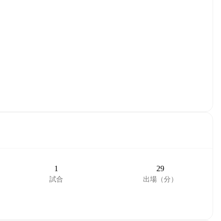
1
29
試合
出場（分）