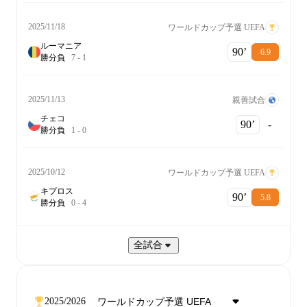
2025/11/18
ワールドカップ予選 UEFA
ルーマニア
90‎’‎
6.9
勝
分
負
7
-
1
2025/11/13
親善試合
チェコ
90‎’‎
-
勝
分
負
1
-
0
2025/10/12
ワールドカップ予選 UEFA
キプロス
90‎’‎
5.8
勝
分
負
0
-
4
全試合
2025/2026