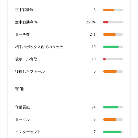
空中戦勝利
3
空中戦勝利 %
25.0%
タッチ数
241
相手のボックス内でのタッチ
10
被ボール奪取
10
獲得したファール
6
守備
守備貢献
24
タックル
8
インターセプト
7