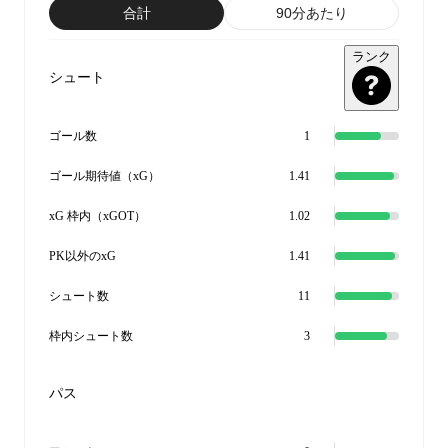
合計
90分あたり
ランク
シュート
ゴール数
1
ゴール期待値（xG）
1.41
xG 枠内（xGOT）
1.02
PK以外のxG
1.41
シュート数
11
枠内シュート数
3
パス