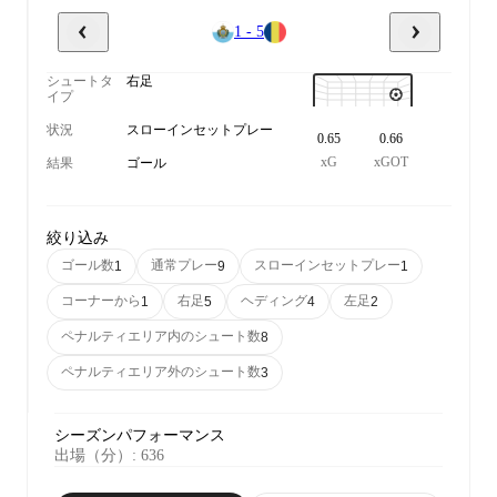
1 - 5
シュートタ
右足
イプ
状況
スローインセットプレー
0.65
0.66
xG
xGOT
結果
ゴール
絞り込み
ゴール数
通常プレー
スローインセットプレー
1
9
1
コーナーから
右足
ヘディング
左足
1
5
4
2
ペナルティエリア内のシュート数
8
ペナルティエリア外のシュート数
3
シーズンパフォーマンス
出場（分）
:
636