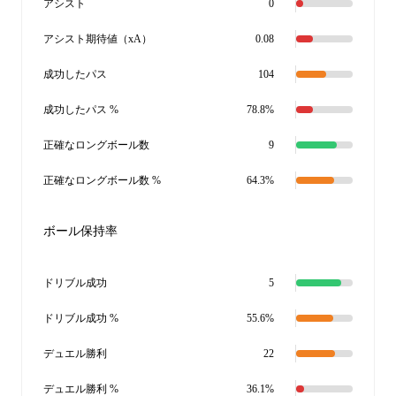
アシスト
0
アシスト期待値（xA）
0.08
成功したパス
104
成功したパス %
78.8%
正確なロングボール数
9
正確なロングボール数 %
64.3%
ボール保持率
ドリブル成功
5
ドリブル成功 %
55.6%
デュエル勝利
22
デュエル勝利 %
36.1%