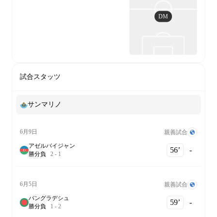
DM
試合スタッツ
サンマリノ
6月9日
親善試合
アゼルバイジャン
56‎’‎
-
勝
分
負
2
-
1
6月5日
親善試合
バングラデシュ
59‎’‎
-
勝
分
負
1
-
2