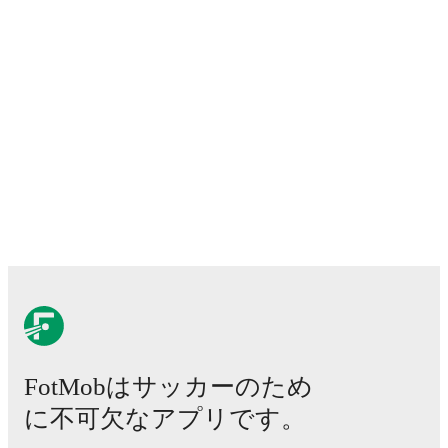
FotMob provides comprehensive coverage of
Samuele
Zannoni
, including career statistics, match-by-match
ratings, transfer history, market value trends, and
detailed performance analytics.
Follow Samuele
Zannoni to receive notifications about upcoming
matches, goals, and other key events.
FotMobはサッカーのため
に不可欠なアプリです。