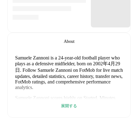
About
Samuele Zannoni
is a 24-year-old football player who
plays as a defensive midfielder
, born on 2002年4月29
日
.
Follow Samuele Zannoni on FotMob for live match
updates, detailed statistics, career history, transfer news,
FotMob ratings, and comprehensive performance
analytics.
Samuele Zannoni
scores highly on
Started
,
Minutes
,
and
Matches
compared to
defensive midfielders
in the
展開する
their league
.
Samuele Zannoni
's
8
most recent matches are shown
below. Visit each match page for full details including
lineups, match events, and advanced statistics: