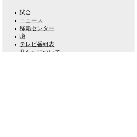
試合
ニュース
移籍センター
噂
テレビ番組表
私たちについて
採用情報
広告掲載
Lineup Builder
FAQ
FIFA男子ランキング
FIFA女子ランキング
試合予想
ニュースレター