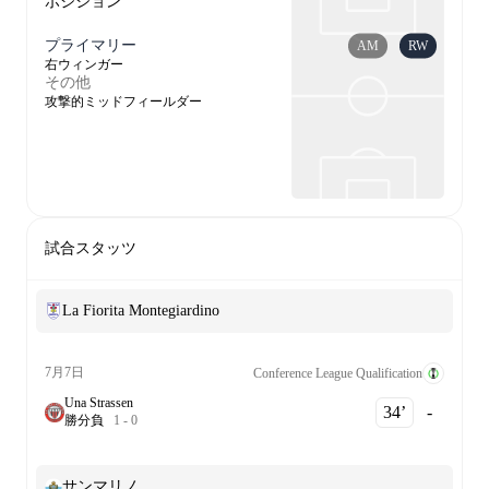
ポジション
プライマリー
AM
RW
右ウィンガー
その他
攻撃的ミッドフィールダー
試合スタッツ
La Fiorita Montegiardino
7月7日
Conference League Qualification
Una Strassen
34‎’‎
-
勝
分
負
1
-
0
サンマリノ