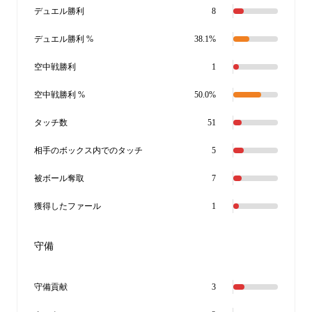
デュエル勝利
8
デュエル勝利 %
38.1%
空中戦勝利
1
空中戦勝利 %
50.0%
タッチ数
51
相手のボックス内でのタッチ
5
被ボール奪取
7
獲得したファール
1
守備
守備貢献
3