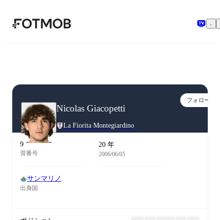
メインコンテンツへスキップ
フォロー
Nicolas Giacopetti
La Fiorita Montegiardino
9
20 年
背番号
2006/06/05
サンマリノ
出身国