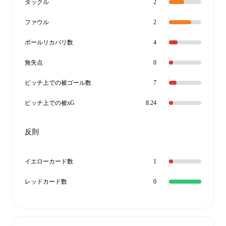
タックル
2
ファウル
2
ボールリカバリ数
4
無失点
0
ピッチ上での被ゴール数
7
ピッチ上での被xG
8.24
反則
イエローカード数
1
レッドカード数
0