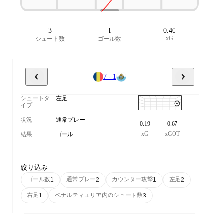
3
1
0.40
xG
シュート数
ゴール数
7 - 1
シュートタ
左足
イプ
状況
通常プレー
0.19
0.67
xG
xGOT
結果
ゴール
絞り込み
ゴール数
通常プレー
カウンター攻撃
左足
1
2
1
2
右足
ペナルティエリア内のシュート数
1
3