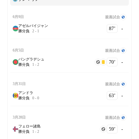
6月9日
親善試合
アゼルバイジャン
87‎’‎
-
勝
分
負
2
-
1
6月5日
親善試合
バングラデシュ
70‎’‎
-
勝
分
負
1
-
2
3月31日
親善試合
アンドラ
63‎’‎
-
勝
分
負
0
-
0
3月28日
親善試合
フェロー諸島
59‎’‎
-
勝
分
負
1
-
2