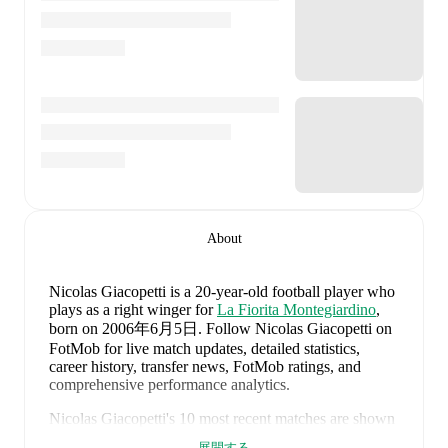
About
Nicolas Giacopetti
is a 20-year-old football player who
plays as a right winger
for
La Fiorita Montegiardino
,
born on 2006年6月5日
.
Follow Nicolas Giacopetti on
FotMob for live match updates, detailed statistics,
career history, transfer news, FotMob ratings, and
comprehensive performance analytics.
Nicolas Giacopetti
's
10
most recent matches are shown
below. Visit each match page for full details including
展開する