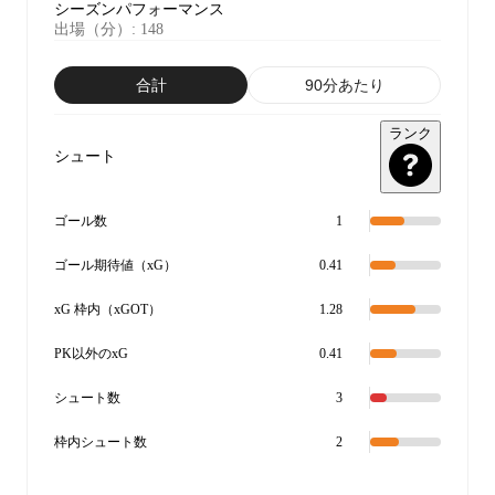
シーズンパフォーマンス
出場（分）
:
148
合計
90分あたり
ランク
シュート
ゴール数
1
ゴール期待値（xG）
0.41
xG 枠内（xGOT）
1.28
PK以外のxG
0.41
シュート数
3
枠内シュート数
2