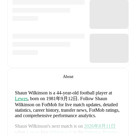
About
Shaun Wilkinson
is a 44-year-old football player
at
Lewes
, born on 1981年9月12日
.
Follow Shaun
Wilkinson on FotMob for live match updates, detailed
statistics, career history, transfer news, FotMob ratings,
and comprehensive performance analytics.
Shaun Wilkinson
's next match is on
2026年8月11日
when
Lewes
face
Whitehawk
in the
Isthmian Premier