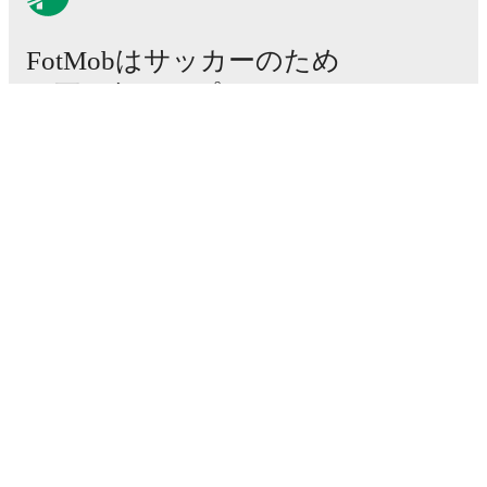
FotMobはサッカーのため
に不可欠なアプリです。
試合
ニュース
移籍センター
噂
テレビ番組表
私たちについて
採用情報
広告掲載
Lineup Builder
FAQ
FIFA男子ランキング
FIFA女子ランキング