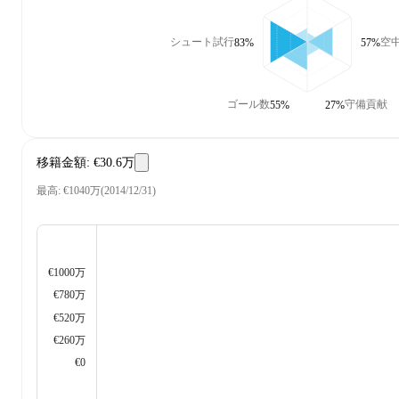
シュート試行
空
83%
57%
ゴール数
守備貢献
55%
27%
移籍金額
:
€30.6万
最高
:
€1040万
(
2014/12/31
)
€1000万
€780万
€520万
€260万
€0