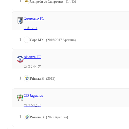
1
Campeón de Campeones
(14/15)
Queretaro FC
メキシコ
1
Copa MX
(2016/2017 Apertura)
Alianza FC
コロンビア
1
Primera B
(2012)
CD Jaguares
コロンビア
1
Primera B
(2025 Apertura)