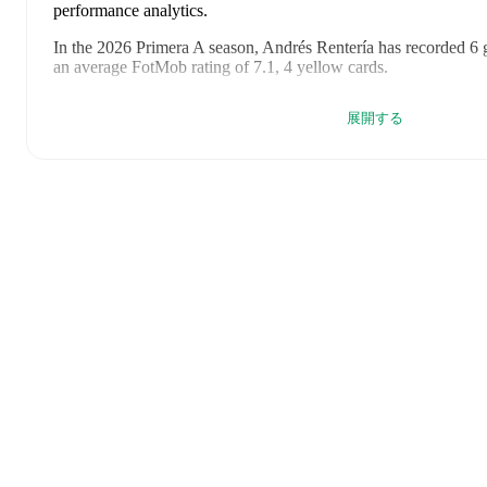
performance analytics.
In the
2026
Primera A
season,
Andrés Rentería
has recorded
6 
an average FotMob rating of 7.1, 4 yellow cards
.
Andrés Rentería
scores highly on
Assists
,
Rating
,
and
Minutes
展開する
Primera A
.
Andrés Rentería
's
10
most recent matches are shown below. Visi
details including lineups, match events, and advanced statistics:
2026年5月2日
:
2
-
0
win
at home vs
Cucuta
(
60 minutes
,
6.
2026年4月25日
:
2
-
2
draw
away at
Bucaramanga
(
90 minut
rating
)
2026年4月17日
:
2
-
3
loss
at home vs
Deportivo Pasto
(
75 m
rating
)
2026年4月7日
:
1
-
2
loss
away at
Atletico Nacional
(
76 minu
2026年4月2日
:
1
-
0
win
at home vs
Millonarios
(
90 minutes
2026年3月28日
:
1
-
3
loss
away at
Tolima
(
90 minutes
,
1 ass
2026年3月23日
:
1
-
1
draw
at home vs
Aguilas Doradas
(
90
FotMob rating
)
2026年3月9日
:
0
-
2
loss
away at
Llaneros FC
(
90 minutes
,