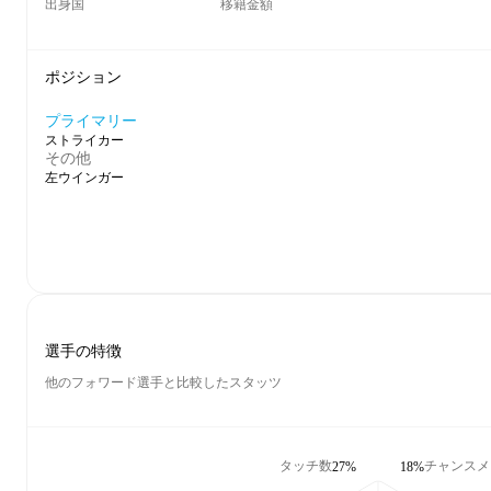
出身国
移籍金額
ポジション
プライマリー
ストライカー
その他
左ウインガー
選手の特徴
他のフォワード選手と比較したスタッツ
タッチ数
チャンスメ
27%
18%