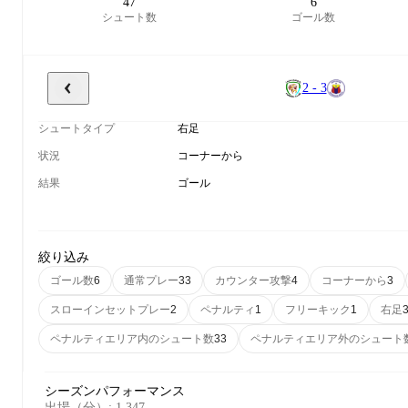
47
6
シュート数
ゴール数
2 - 3
シュートタイプ
右足
状況
コーナーから
結果
ゴール
絞り込み
ゴール数
通常プレー
カウンター攻撃
コーナーから
6
33
4
3
スローインセットプレー
ペナルティ
フリーキック
右足
2
1
1
ペナルティエリア内のシュート数
ペナルティエリア外のシュート
33
シーズンパフォーマンス
出場（分）
:
1,347