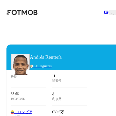
メインコンテンツへスキップ
Andrés Rentería
CD Jaguares
11
身長
背番号
33 年
右
1993/03/06
利き足
コロンビア
€30.6万