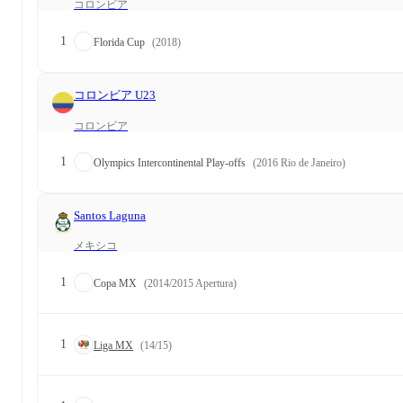
コロンビア
1
Florida Cup
(2018)
コロンビア U23
コロンビア
1
Olympics Intercontinental Play-offs
(2016 Rio de Janeiro)
Santos Laguna
メキシコ
1
Copa MX
(2014/2015 Apertura)
1
Liga MX
(14/15)