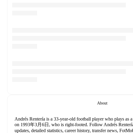
About
Andrés Rentería
is a 33-year-old football player who plays as a 
on 1993年3月6日, who is right-footed
.
Follow Andrés Rentería
updates, detailed statistics, career history, transfer news, Fot