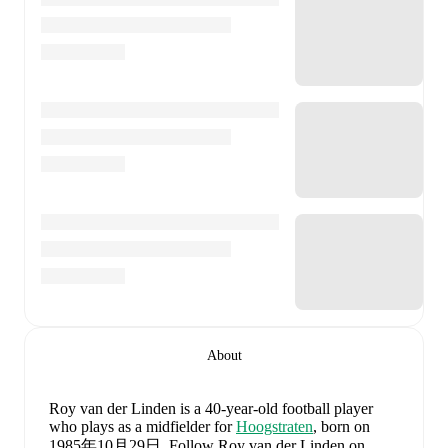
About
Roy van der Linden
is a 40-year-old football player
who plays as a midfielder
for
Hoogstraten
, born on
1985年10月29日
.
Follow Roy van der Linden on