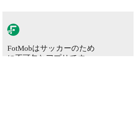
FotMobはサッカーのため
に不可欠なアプリです。
試合
ニュース
移籍センター
噂
テレビ番組表
私たちについて
採用情報
広告掲載