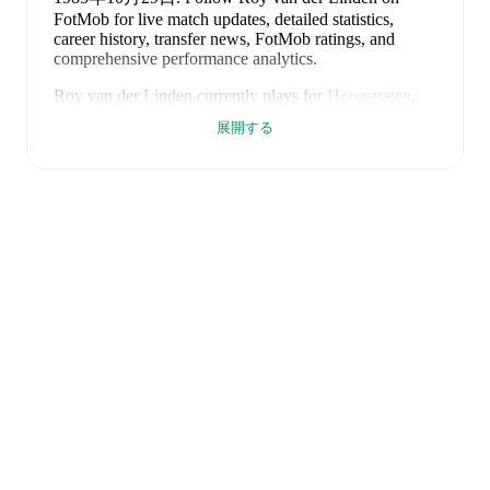
FotMob for live match updates, detailed statistics,
career history, transfer news, FotMob ratings, and
comprehensive performance analytics.
Roy van der Linden
currently plays for
Hoogstraten
.
展開する
Roy van der Linden
is from
Belgium
, and the
national
team includes
Thibaut Courtois
,
Zeno Debast
,
Arthur
Theate
,
Brandon Mechele
,
Maxim De Cuyper
,
Axel
Witsel
,
Kevin De Bruyne
,
Youri Tielemans
,
Romelu
Lukaku
,
Leandro Trossard
,
Jérémy Doku
,
Senne
Lammens
,
Mike Penders
,
Dodi Lukébakio
,
Thomas
Meunier
,
Koni De Winter
,
Charles De Ketelaere
,
Joaquin Seys
,
Diego Moreira
,
Hans Vanaken
,
Timothy
Castagne
,
Alexis Saelemaekers
,
Nicolas Raskin
,
Amadou Onana
,
Nathan Ngoy
,
and
Matias Fernandez-
Pardo
.
Explore each player's page on FotMob for
comprehensive statistics, match history, and
international career data.
FotMob provides comprehensive coverage of
Roy van
der Linden
, including career statistics, match-by-match
ratings, transfer history, market value trends, and
detailed performance analytics.
Follow Roy van der
Linden to receive notifications about upcoming