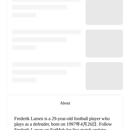
About
Frederik Larsen
is a 29-year-old football player who
plays as a defender
, born on 1997年4月26日
.
Follow
Frederik Larsen on FotMob for live match updates,