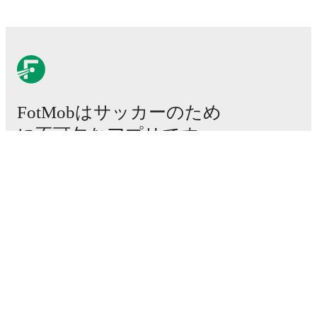
FotMobはサッカーのため
に不可欠なアプリです。
試合
ニュース
移籍センター
噂
テレビ番組表
私たちについて
採用情報
広告掲載