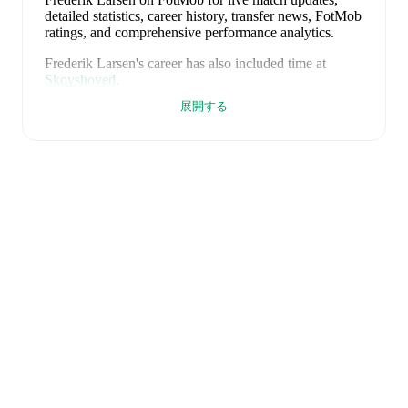
detailed statistics, career history, transfer news, FotMob
ratings, and comprehensive performance analytics.
Frederik Larsen
's career has also included time at
Skovshoved
.
展開する
Frederik Larsen
is from
Denmark
, and the
national
team includes
Andreas Jungdal
,
Joachim Andersen
,
Oliver Provstgaard
,
Lucas Høgsberg
,
Joakim Mæhle
,
Andreas Christensen
,
Thomas Jørgensen
,
Adam
Daghim
,
Gustav Isaksen
,
Rasmus Højlund
,
Christian
Eriksen
,
William Osula
,
Victor Froholdt
,
Rasmus
Kristensen
,
Jens Stage
,
Jacob Trenskow
,
Mads
Hermansen
,
Patrick Dorgu
,
Alexander Bah
,
Kasper
Waarts Høgh
,
Albert Grønbæk
,
Morten Hjulmand
,
Victor Bak
,
Filip Jörgensen
,
and
Pierre-Emile
Højbjerg
.
Explore each player's page on FotMob for
comprehensive statistics, match history, and
international career data.
FotMob provides comprehensive coverage of
Frederik
Larsen
, including career statistics, match-by-match
ratings, transfer history, market value trends, and
detailed performance analytics.
Follow Frederik Larsen
to receive notifications about upcoming matches, goals,