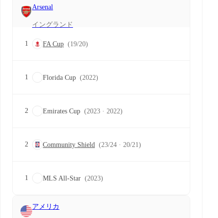
Arsenal
イングランド
1
FA Cup
(19/20)
1
Florida Cup
(2022)
2
Emirates Cup
(2023 · 2022)
2
Community Shield
(23/24 · 20/21)
1
MLS All-Star
(2023)
アメリカ