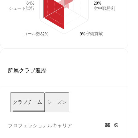
84%
20%
シュート試行
空中戦勝利
ゴール数
守備貢献
82%
9%
所属クラブ遍歴
クラブチーム
シーズン
プロフェッショナルキャリア