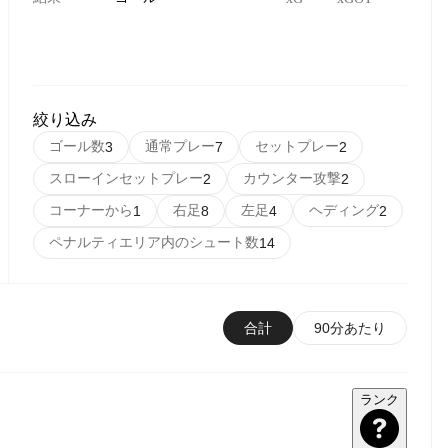
絞り込み
ゴール数
通常プレー
セットプレー
3
7
2
スローインセットプレー
カウンター攻撃
2
2
コーナーから
右足
左足
ヘディング
1
8
4
2
ペナルティエリア内のシュート数
14
合計
90分あたり
ランク