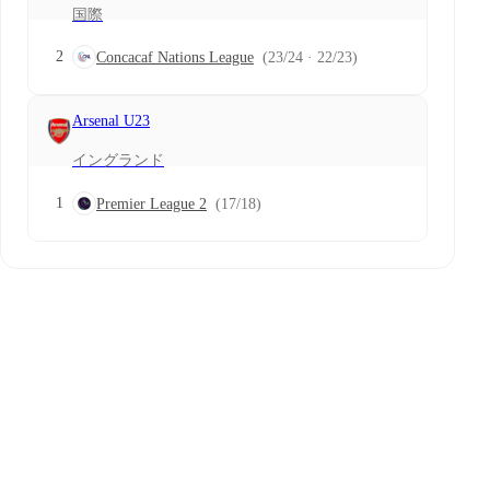
国際
2
Concacaf Nations League
(23/24 · 22/23)
Arsenal U23
イングランド
1
Premier League 2
(17/18)