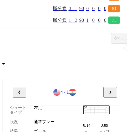
勝
分
負
0
-
1
90
0
0
0
0
6.1
勝
分
負
1
-
2
90
1
0
0
0
7.8
次へ
4 - 1
シュート
左足
タイプ
状況
通常プレー
0.14
0.89
結果
ゴール
xG
xGOT