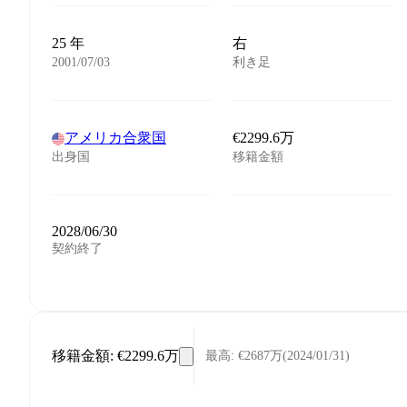
25 年
右
2001/07/03
利き足
アメリカ合衆国
€2299.6万
出身国
移籍金額
2028/06/30
契約終了
移籍金額
:
€2299.6万
最高
:
€2687万
(
2024/01/31
)