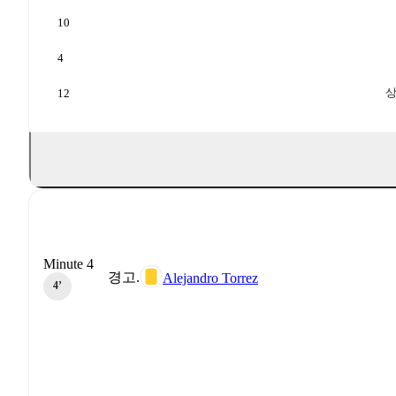
10
4
상
12
Minute 4
경고.
Alejandro Torrez
4‎’‎