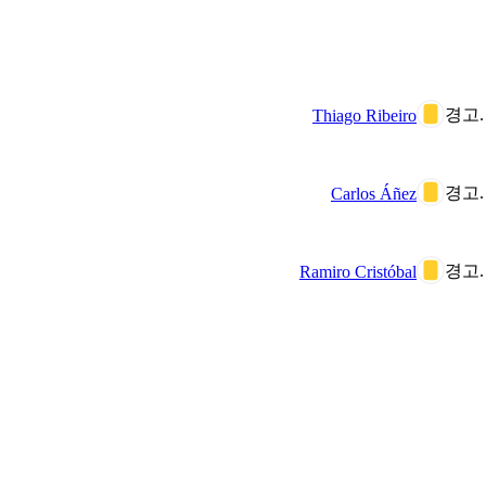
경고.
Thiago Ribeiro
경고.
Carlos Áñez
경고.
Ramiro Cristóbal