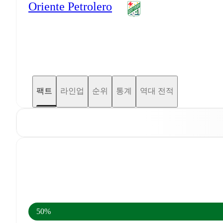
Oriente Petrolero
팩트
라인업
순위
통계
역대 전적
50%