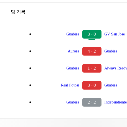
팀 기록
3 - 0
Guabira
GV San Jose
4 - 2
Aurora
Guabira
1 - 2
Guabira
Always Read
3 - 0
Real Potosi
Guabira
2 - 2
Guabira
Independiente