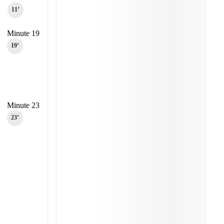
11‎’‎
Minute 19
19‎’‎
Minute 23
23‎’‎