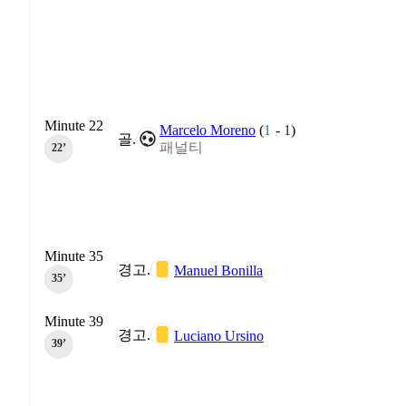
Minute 22
Marcelo Moreno
(
1
-
1
)
골.
패널티
22‎’‎
Minute 35
경고.
Manuel Bonilla
35‎’‎
Minute 39
경고.
Luciano Ursino
39‎’‎