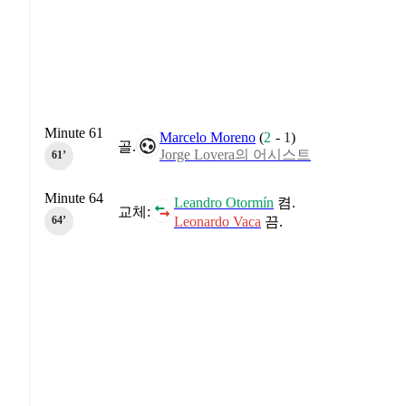
Minute 61
Marcelo Moreno
(
2
-
1
)
골.
Jorge Lovera의 어시스트
61‎’‎
Minute 64
Leandro Otormín
켬.
교체:
Leonardo Vaca
끔.
64‎’‎