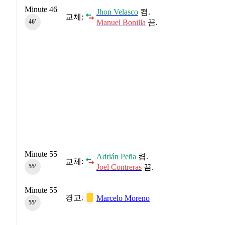
Minute 46
Jhon Velasco
켬.
교체:
Manuel Bonilla
끔.
46‎’‎
Minute 55
Adrián Peña
켬.
교체:
Joel Contreras
끔.
55‎’‎
Minute 55
경고.
Marcelo Moreno
55‎’‎