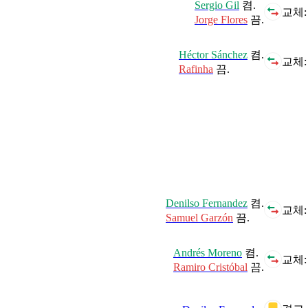
Sergio Gil
켬.
교체:
Jorge Flores
끔.
Héctor Sánchez
켬.
교체:
Rafinha
끔.
Denilso Fernandez
켬.
교체:
Samuel Garzón
끔.
Andrés Moreno
켬.
교체:
Ramiro Cristóbal
끔.