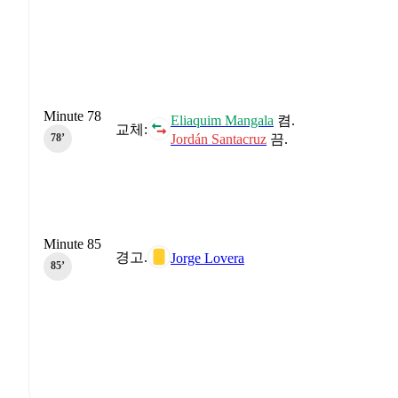
Minute 78
Eliaquim Mangala
켬.
교체:
Jordán Santacruz
끔.
78‎’‎
Minute 85
경고.
Jorge Lovera
85‎’‎