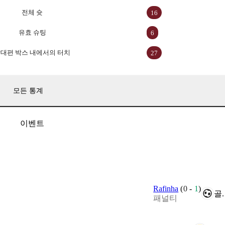
전체 슛
16
유효 슈팅
6
대편 박스 내에서의 터치
27
모든 통계
이벤트
Rafinha
(
0
-
1
)
골.
패널티