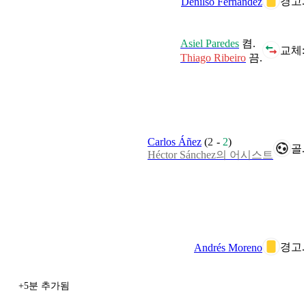
경고.
Denilso Fernandez
Asiel Paredes
켬.
교체:
Thiago Ribeiro
끔.
Carlos Áñez
(
2
-
2
)
골.
Héctor Sánchez의 어시스트
경고.
Andrés Moreno
+5분 추가됨