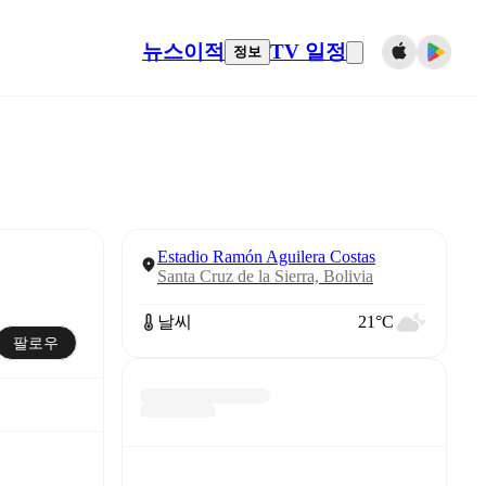
뉴스
이적
TV 일정
정보
Estadio Ramón Aguilera Costas
Santa Cruz de la Sierra, Bolivia
날씨
21°C
팔로우