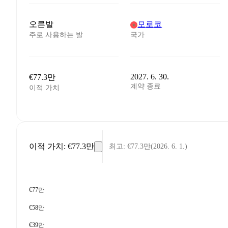
오른발
모로코
주로 사용하는 발
국가
2027. 6. 30.
€77.3만
계약 종료
이적 가치
이적 가치
:
€77.3만
최고
:
€77.3만
(
2026. 6. 1.
)
€77만
€58만
€39만