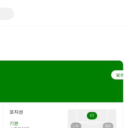
팔로우
포지션
ST
기본
LW
RW