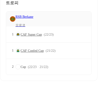
트로피
RSB Berkane
모로코
1
CAF Super Cup
(22/23)
1
CAF Confed Cup
(21/22)
2
Cup
(22/23 · 21/22)