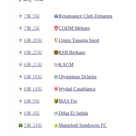
7월 5일
Renaissance Club Zemamra
7월 2일
CODM Meknes
6월 28일
Union Touarga Sport
6월 25일
RSB Berkane
6월 21일
KACM
6월 18일
Olympique Dcheira
6월 14일
Wydad Casablanca
6월 9일
MAS Fes
6월 4일
Difaa El Jadida
5월 24일
Mamelodi Sundowns FC