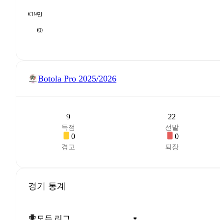
€19만
€0
Botola Pro
2025/2026
9
22
득점
선발
0
0
경고
퇴장
경기 통계