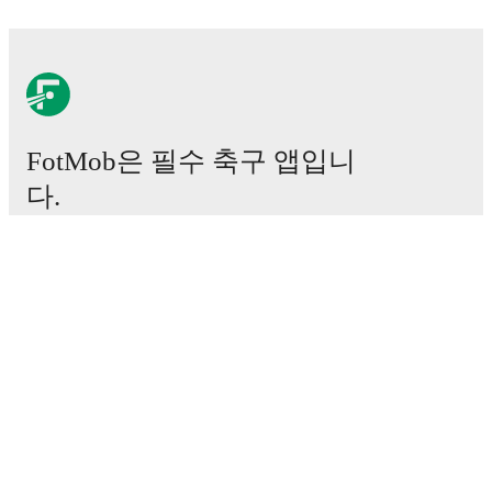
FotMob은 필수 축구 앱입니
다.
경기
뉴스
이적 센터
루머
TV 일정
정보
채용
광고하기