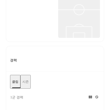
경력
클럽
시즌
1군 경력