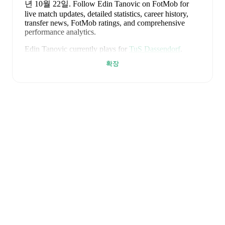
년 10월 22일
.
Follow Edin Tanovic on FotMob for
live match updates, detailed statistics, career history,
transfer news, FotMob ratings, and comprehensive
performance analytics.
Edin Tanovic
currently plays for
TuS Dassendorf
.
확장
Edin Tanovic
's career has also included time at
St.
Pauli II
and
Holstein Kiel
.
Edin Tanovic
is from
Germany
, and the
national team
includes
Manuel Neuer
,
Antonio Rüdiger
,
Waldemar
Anton
,
Jonathan Tah
,
Aleksandar Pavlovic
,
Joshua
Kimmich
,
Kai Havertz
,
Leon Goretzka
,
Jamie
Leweling
,
Jamal Musiala
,
Nick Woltemade
,
Oliver
Baumann
,
Pascal Groß
,
Maximilian Beier
,
Nico
Schlotterbeck
,
Angelo Stiller
,
Florian Wirtz
,
Nathaniel
Brown
,
Leroy Sané
,
Nadiem Amiri
,
Alexander Nübel
,
David Raum
,
Felix Nmecha
,
Malick Thiaw
,
Assan
Ouédraogo
,
and
Deniz Undav
.
Explore each player's
page on FotMob for comprehensive statistics, match
history, and international career data.
FotMob provides comprehensive coverage of
Edin
Tanovic
, including career statistics, match-by-match