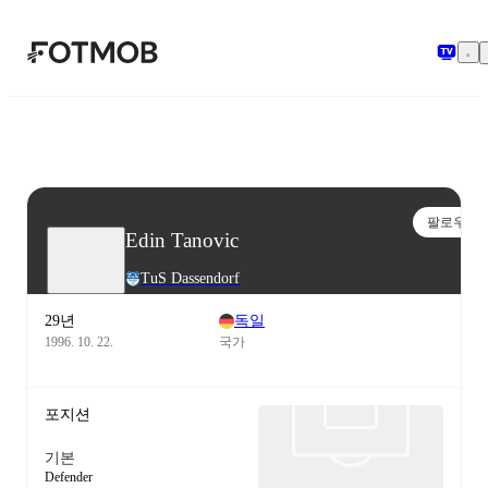
본문으로 건너뛰기
팔로우
Edin Tanovic
TuS Dassendorf
29년
독일
1996. 10. 22.
국가
포지션
기본
Defender