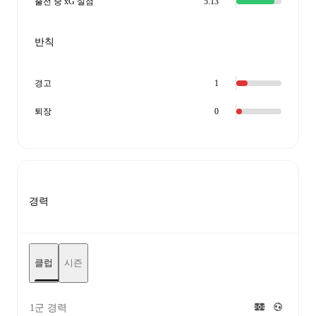
출전 중 xG 실점
5.13
반칙
경고
1
퇴장
0
경력
클럽
시즌
1군 경력