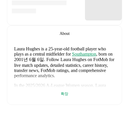
About
Laura Hughes
is a 25-year-old football player who
plays as a central midfielder
for
Southampton
, born on
2001년 6월 6일
.
Follow Laura Hughes on FotMob for
live match updates, detailed statistics, career history,
transfer news, FotMob ratings, and comprehensive
performance analytics.
In the
2025/2026
A-League Women
season,
Laura
Hughes
has recorded
0 goals, 0 assists, 438 minutes, an
확장
average FotMob rating of 6.972500000000001, 1
yellow card
.
Laura Hughes
's
10
most recent matches are shown
below. Visit each match page for full details including
lineups, match events, and advanced statistics: