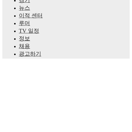
경기
FotMob provides comprehensive coverage of
Laura
Hughes
, including career statistics, match-by-match
뉴스
ratings, transfer history, market value trends, and
이적 센터
detailed performance analytics.
Follow Laura Hughes
to receive notifications about upcoming matches, goals,
루머
and other key events.
TV 일정
정보
채용
광고하기
Lineup Builder
FAQ
FIFA 랭킹(남성)
FIFA 랭킹(여성)
Predictor
뉴스레터
앱 받기