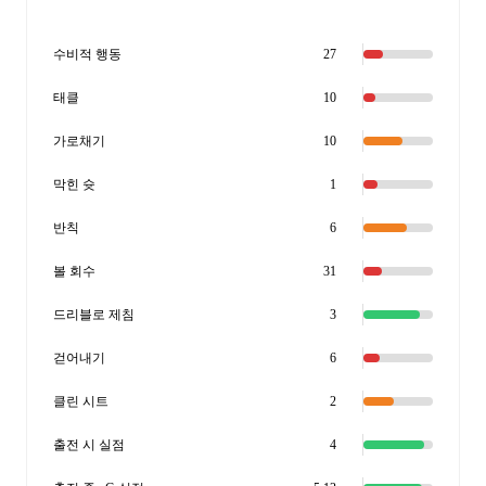
수비적 행동
27
태클
10
가로채기
10
막힌 슛
1
반칙
6
볼 회수
31
드리블로 제침
3
걷어내기
6
클린 시트
2
출전 시 실점
4