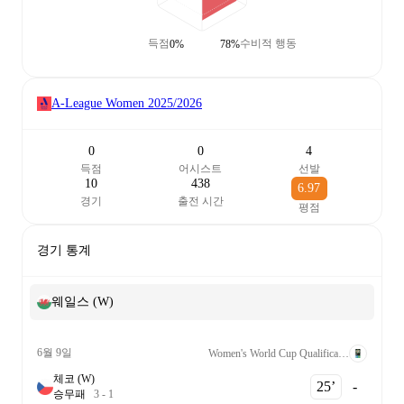
득점
수비적 행동
0%
78%
A-League Women
2025/2026
0
0
4
득점
어시스트
선발
10
438
6.97
경기
출전 시간
평점
경기 통계
웨일스 (W)
6월 9일
Women's World Cup Qualification UEFA League B Grp. 1
체코 (W)
25‎’‎
-
승
무
패
3
-
1