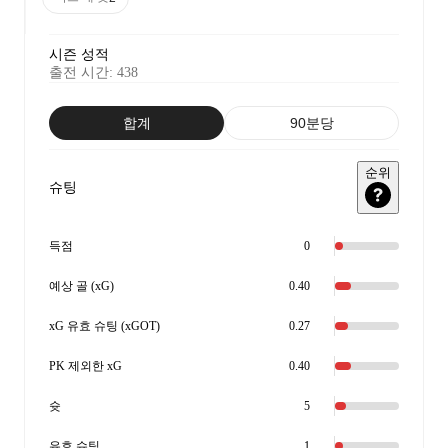
시즌 성적
출전 시간
:
438
합계
90분당
순위
슈팅
득점
0
예상 골 (xG)
0.40
xG 유효 슈팅 (xGOT)
0.27
PK 제외한 xG
0.40
슛
5
유효 슈팅
1