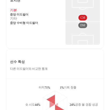
포지션
기본
중앙 미드필더
CM
기타
중앙 수비형 미드필더
DM
선수 특성
다른 미드필더와 비교한 통계
터치
기회 창출
71%
1%
슛 시도
공중 볼 경합 성공
44%
24%