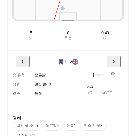
5
0
0.40
xG
슛
득점
1 - 2
슛 유형
오른발
상황
일반 플레이
0.02
-
xG
xGOT
결과
놓침
필터
일반 플레이
오른발
왼발
박스 밖 슛
5
4
1
3
박스 내 슛
2