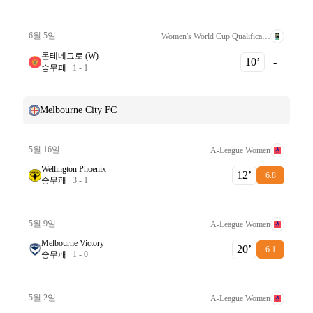
6월 5일
Women's World Cup Qualification UEFA League B Grp. 1
몬테네그로 (W)
10‎’‎
-
승
무
패
1
-
1
Melbourne City FC
5월 16일
A-League Women
Wellington Phoenix
12‎’‎
6.8
승
무
패
3
-
1
5월 9일
A-League Women
Melbourne Victory
20‎’‎
6.1
승
무
패
1
-
0
5월 2일
A-League Women