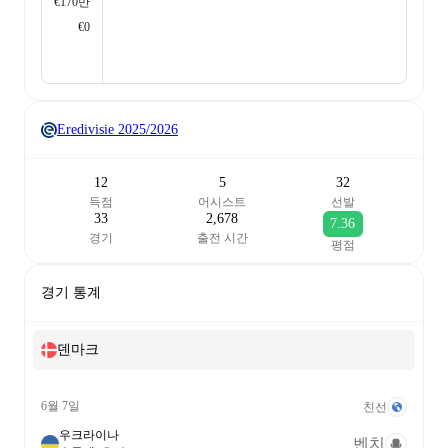
€170만
€0
Eredivisie
2025/2026
12
5
32
득점
어시스트
선발
33
2,678
7.36
경기
출전 시간
평점
경기 통계
덴마크
6월 7일
친선
우크라이나
벤치