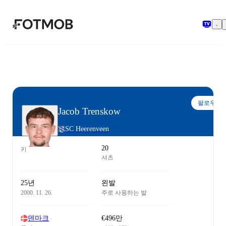
본문으로 건너뛰기
팔로우
Jacob Trenskow
SC Heerenveen
20
키
셔츠
25년
왼발
2000. 11. 26.
주로 사용하는 발
덴마크
€496만