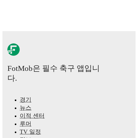
represented
Denmark
.
Jacob Trenskow
is from
Denmark
, and the
national
team includes
Andreas Jungdal
,
Joachim Andersen
,
Oliver Provstgaard
,
Lucas Høgsberg
,
Joakim Mæhle
,
Andreas Christensen
,
Thomas Jørgensen
,
Adam
Daghim
,
Gustav Isaksen
,
Rasmus Højlund
,
Christian
Eriksen
,
William Osula
,
Victor Froholdt
,
Rasmus
Kristensen
,
Jens Stage
,
Mads Hermansen
,
Patrick
Dorgu
,
Alexander Bah
,
Kasper Waarts Høgh
,
Albert
Grønbæk
,
Morten Hjulmand
,
Victor Bak
,
Filip
Jörgensen
,
and
Pierre-Emile Højbjerg
.
Explore each
FotMob은 필수 축구 앱입니
player's page on FotMob for comprehensive statistics,
match history, and international career data.
다.
Jacob Trenskow
has competed in
Eredivisie
,
KNVB
Cup
,
Allsvenskan
,
1. Division
,
and
Premier League
.
Each league page on FotMob provides comprehensive
경기
coverage including standings, fixtures, top scorers, and
detailed team statistics.
뉴스
이적 센터
FotMob provides comprehensive coverage of
Jacob
Trenskow
, including career statistics, match-by-match
루머
ratings, transfer history, market value trends, and
TV 일정
detailed performance analytics.
Follow Jacob