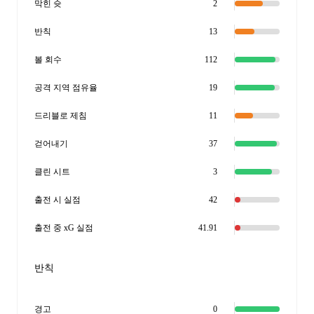
막힌 슛
2
반칙
13
볼 회수
112
공격 지역 점유율
19
드리블로 제침
11
걷어내기
37
클린 시트
3
출전 시 실점
42
출전 중 xG 실점
41.91
반칙
경고
0