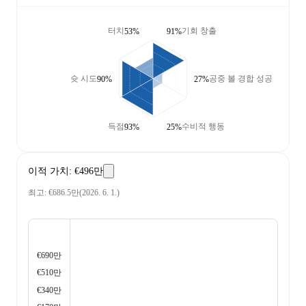
터치
기회 창출
53%
91%
슛 시도
공중 볼 경합 성공
90%
27%
득점
수비적 행동
93%
25%
이적 가치
:
€496만
최고
:
€686.5만
(
2026. 6. 1.
)
€690만
€510만
€340만