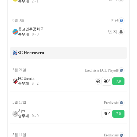
승
무
패
2
-
1
6월 3일
친선
콩고민주공화국
벤치
승
무
패
0
-
0
SC Heerenveen
5월 21일
Eredivisie ECL Playoff
FC Utrecht
90‎’‎
7.9
승
무
패
3
-
2
5월 17일
Eredivisie
Ajax
90‎’‎
7.0
승
무
패
0
-
0
5월 11일
Eredivisie