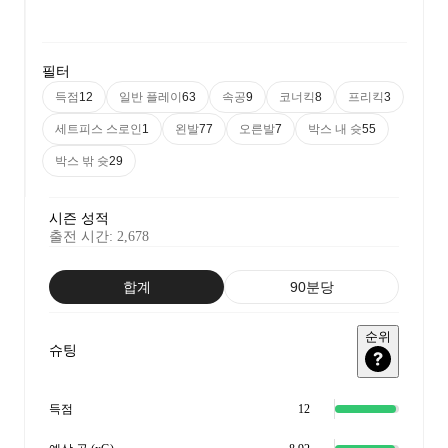
필터
득점
일반 플레이
속공
코너킥
프리킥
12
63
9
8
3
세트피스 스로인
왼발
오른발
박스 내 슛
1
77
7
55
박스 밖 슛
29
시즌 성적
출전 시간
:
2,678
합계
90분당
순위
슈팅
득점
12