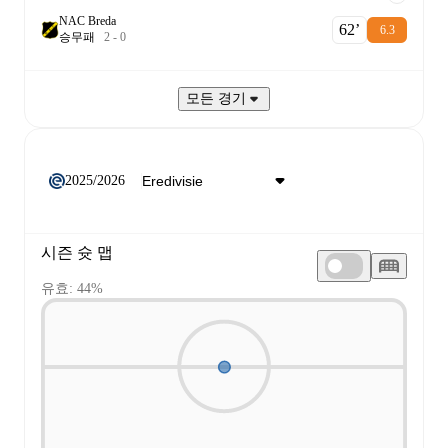
NAC Breda
62‎’‎
6.3
승
무
패
2
-
0
모든 경기
2025/2026
시즌 슛 맵
유효: 44%