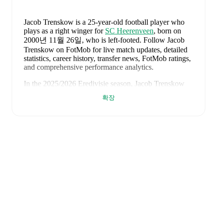
Jacob Trenskow
is a 25-year-old football player who
plays as a right winger
for
SC Heerenveen
, born on
2000년 11월 26일, who is left-footed
.
Follow Jacob
Trenskow on FotMob for live match updates, detailed
statistics, career history, transfer news, FotMob ratings,
and comprehensive performance analytics.
In the
2025/2026
Eredivisie
season,
Jacob Trenskow
has recorded
12 goals, 5 assists, 2,678 minutes, an
확장
average FotMob rating of 7.36
.
Jacob Trenskow
scores highly on
Goals
,
Minutes
,
and
Started
compared to
right wingers
in the
Eredivisie
.
Jacob Trenskow
's
10
most recent matches are shown
below. Visit each match page for full details including
lineups, match events, and advanced statistics:
2026년 6월 7일
:
2
-
1
win
at home vs
Ukraine
(
unused substitute
)
2026년 6월 3일
:
0
-
0
draw
away at
DR Congo
(
unused substitute
)
2026년 5월 21일
:
2
-
3
loss
away at
FC Utrecht
(
90