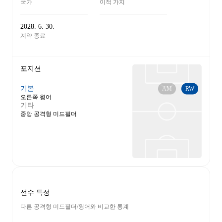
국가
이적 가치
2028. 6. 30.
계약 종료
포지션
기본
AM
RW
오른쪽 윙어
기타
중앙 공격형 미드필더
선수 특성
다른 공격형 미드필더/윙어와 비교한 통계