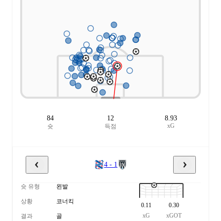
84
12
8.93
xG
슛
득점
4 - 1
슛 유형
왼발
상황
코너킥
0.11
0.30
xG
xGOT
결과
골