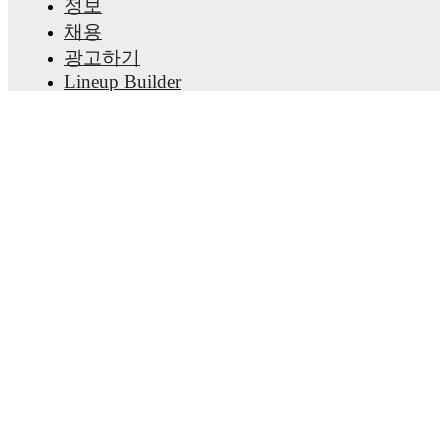
정보
Trenskow to receive notifications about upcoming
matches, goals, and other key events.
채용
광고하기
Lineup Builder
FAQ
FIFA 랭킹(남성)
FIFA 랭킹(여성)
Predictor
뉴스레터
앱 받기