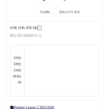
득점
수비적 행동
0%
21%
이적 가치
:
€35.1만
최고
:
€35.1만
(
2026. 8. 1.
)
€35만
€26만
€18만
€8.8만
€0
Premier League 2
2025/2026