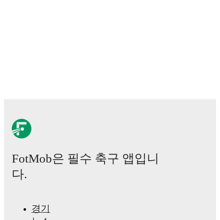
James Trafford
,
Reece James
,
Djed Spence
,
and
Jarell
Quansah
.
Explore each player's page on FotMob for
comprehensive statistics, match history, and
international career data.
Matty Litherland
has competed in
Championship
,
Premier League 2
,
and
National League Cup Group A
.
Each league page on FotMob provides comprehensive
coverage including standings, fixtures, top scorers, and
detailed team statistics.
FotMob provides comprehensive coverage of
Matty
Litherland
, including career statistics, match-by-match
ratings, transfer history, market value trends, and
detailed performance analytics.
Follow Matty
Litherland to receive notifications about upcoming
matches, goals, and other key events.
FotMob은 필수 축구 앱입니
다.
경기