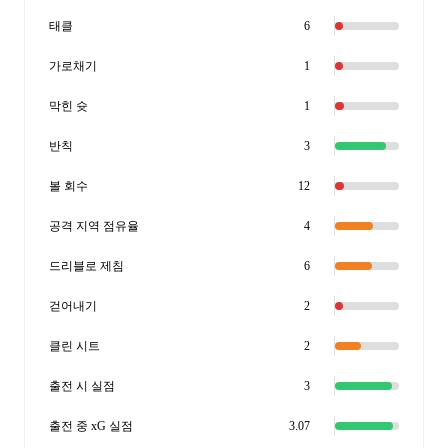
태클
6
가로채기
1
막힌 슛
1
반칙
3
볼 회수
12
공격 지역 점유율
4
드리블로 제침
6
걷어내기
2
클린 시트
2
출전 시 실점
3
출전 중 xG 실점
3.07