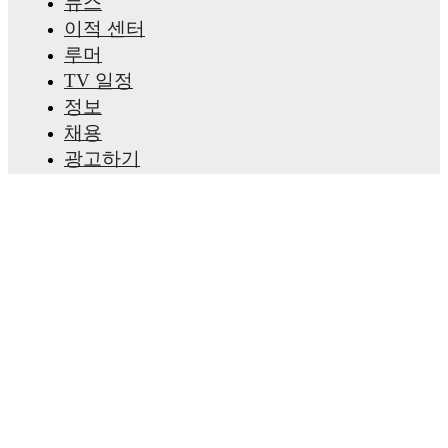
뉴스
이적 센터
루머
TV 일정
정보
채용
광고하기
Lineup Builder
FAQ
FIFA 랭킹(남성)
FIFA 랭킹(여성)
Predictor
뉴스레터
앱 받기