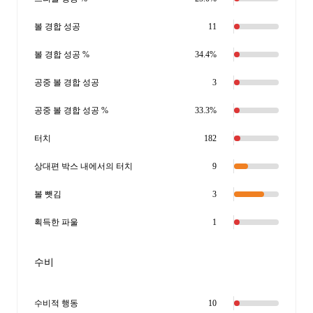
볼 경합 성공
11
볼 경합 성공 %
34.4%
공중 볼 경합 성공
3
공중 볼 경합 성공 %
33.3%
터치
182
상대편 박스 내에서의 터치
9
볼 뺏김
3
획득한 파울
1
수비
수비적 행동
10