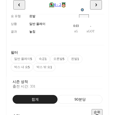
0 - 2
슛 유형
왼발
상황
일반 플레이
0.03
-
xG
xGOT
결과
놓침
필터
일반 플레이
속공
오른발
왼발
5
1
5
1
박스 내 슛
박스 밖 슛
5
1
시즌 성적
출전 시간
:
331
합계
90분당
순위