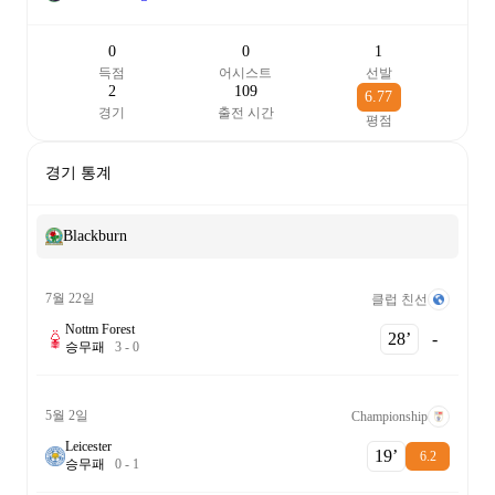
0
0
1
득점
어시스트
선발
2
109
6.77
경기
출전 시간
평점
경기 통계
Blackburn
7월 22일
클럽 친선
Nottm Forest
28‎’‎
-
승
무
패
3
-
0
5월 2일
Championship
Leicester
19‎’‎
6.2
승
무
패
0
-
1