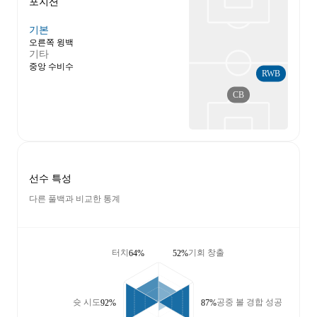
포지션
기본
오른쪽 윙백
기타
중앙 수비수
RWB
CB
선수 특성
다른 풀백과 비교한 통계
터치
기회 창출
64%
52%
슛 시도
공중 볼 경합 성공
92%
87%