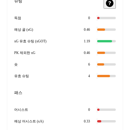
슈팅
득점
0
예상 골 (xG)
0.46
xG 유효 슈팅 (xGOT)
1.19
PK 제외한 xG
0.46
슛
6
유효 슈팅
4
패스
어시스트
0
예상 어시스트 (xA)
0.33