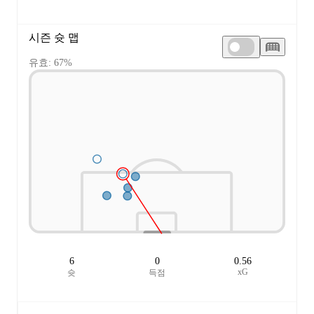
시즌 슛 맵
유효: 67%
6
0
0.56
xG
슛
득점