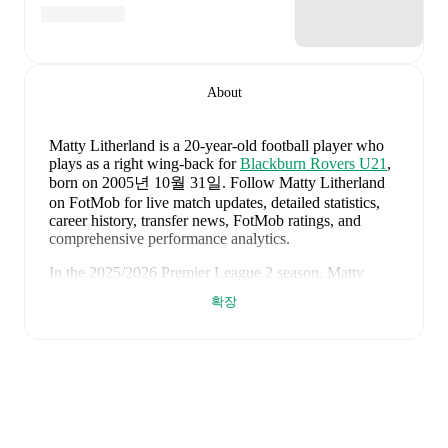
About
Matty Litherland
is a 20-year-old football player who
plays as a right wing-back
for
Blackburn Rovers U21
,
born on 2005년 10월 31일
.
Follow Matty Litherland
on FotMob for live match updates, detailed statistics,
career history, transfer news, FotMob ratings, and
comprehensive performance analytics.
In the
2025/2026
Premier League 2
season,
Matty
Litherland
has recorded
0 goals, 0 assists, 109 minutes,
확장
an average FotMob rating of 6.77
.
Matty Litherland
's
10
most recent matches are shown
below. Visit each match page for full details including
lineups, match events, and advanced statistics:
2026년 7월 22일
:
0
-
3
loss
away at
Nottingham
Forest
(
28 minutes
)