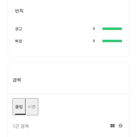
반칙
경고
0
퇴장
0
경력
클럽
시즌
1군 경력