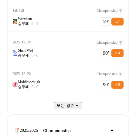
1월 1일
Championship
Wrexham
59‎’‎
5.7
승
무
패
0
-
2
2025. 12. 29.
Championship
Sheff Wed
90‎’‎
6.4
승
무
패
0
-
0
2025. 12. 26.
Championship
Middlesbrough
90‎’‎
6.9
승
무
패
0
-
0
모든 경기
2025/2026