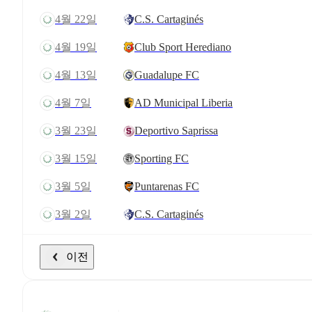
4월 22일
C.S. Cartaginés
4월 19일
Club Sport Herediano
4월 13일
Guadalupe FC
4월 7일
AD Municipal Liberia
3월 23일
Deportivo Saprissa
3월 15일
Sporting FC
3월 5일
Puntarenas FC
3월 2일
C.S. Cartaginés
이전