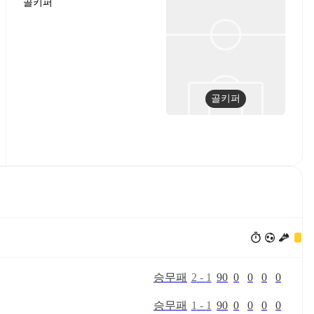
골키퍼
골키퍼
승
무
패
2
-
1
90
0
0
0
0
승
무
패
1
-
1
90
0
0
0
0