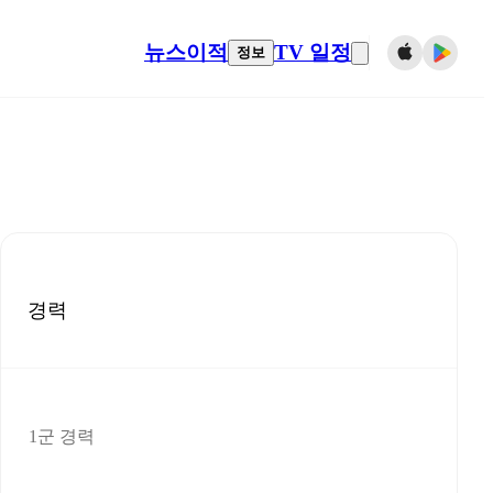
뉴스
이적
TV 일정
정보
경력
1군 경력