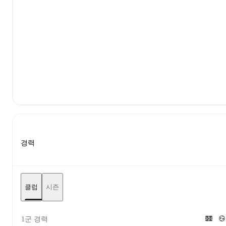
경력
클럽
시즌
1군 경력