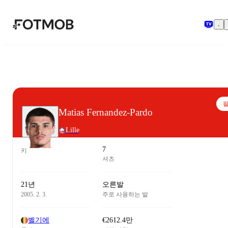
본문으로 건너뛰기
Matias Fernandez-Pardo
Lille
7
키
셔츠
21년
오른발
2005. 2. 3.
주로 사용하는 발
벨기에
€2612.4만