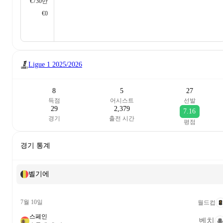
€730만
€0
Ligue 1
2025/2026
8
5
27
득점
어시스트
선발
29
2,379
7.16
경기
출전 시간
평점
경기 통계
벨기에
7월 10일
월드컵
스페인
벤치