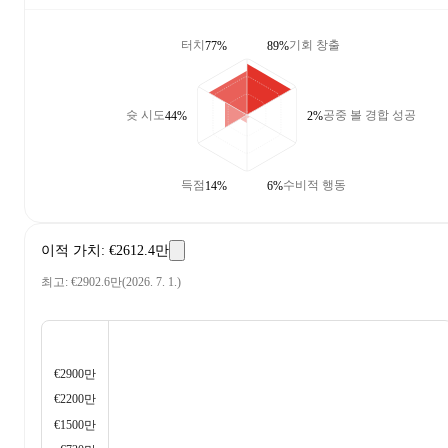
터치
기회 창출
77%
89%
슛 시도
공중 볼 경합 성공
44%
2%
득점
수비적 행동
14%
6%
이적 가치
:
€2612.4만
최고
:
€2902.6만
(
2026. 7. 1.
)
€2900만
€2200만
€1500만