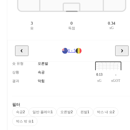
3
0
0.34
xG
슛
득점
1 - 5
슛 유형
오른발
상황
속공
0.13
-
xG
xGOT
결과
막힘
필터
속공
일반 플레이
오른발
왼발
박스 내 슛
2
1
2
1
2
박스 밖 슛
1