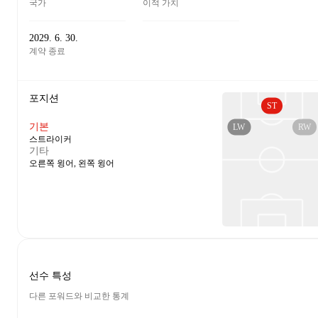
국가
이적 가치
2029. 6. 30.
계약 종료
포지션
ST
기본
LW
RW
스트라이커
기타
오른쪽 윙어, 왼쪽 윙어
선수 특성
다른 포워드와 비교한 통계