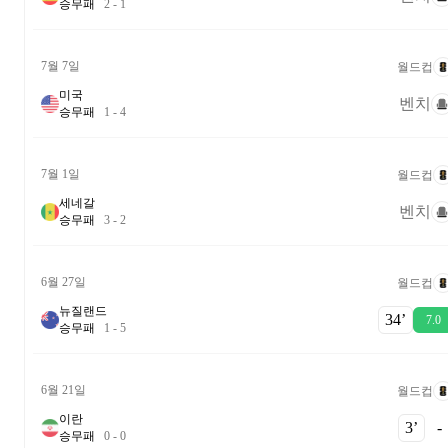
승
무
패
2
-
1
7월 7일
월드컵
미국
벤치
승
무
패
1
-
4
7월 1일
월드컵
세네갈
벤치
승
무
패
3
-
2
6월 27일
월드컵
뉴질랜드
34‎’‎
7.0
승
무
패
1
-
5
6월 21일
월드컵
이란
3‎’‎
-
승
무
패
0
-
0