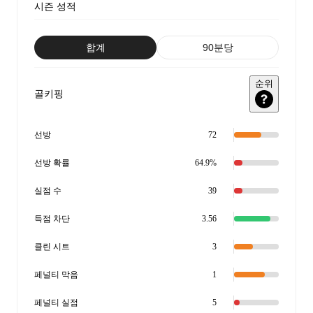
시즌 성적
합계
90분당
순위
골키핑
선방
72
선방 확률
64.9%
실점 수
39
득점 차단
3.56
클린 시트
3
페널티 막음
1
페널티 실점
5