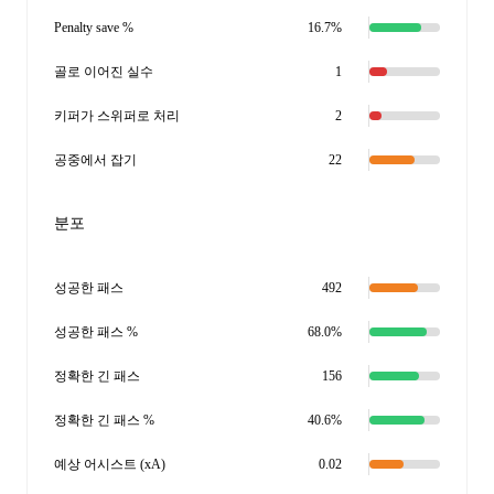
Penalty save %
16.7%
골로 이어진 실수
1
키퍼가 스위퍼로 처리
2
공중에서 잡기
22
분포
성공한 패스
492
성공한 패스 %
68.0%
정확한 긴 패스
156
정확한 긴 패스 %
40.6%
예상 어시스트 (xA)
0.02