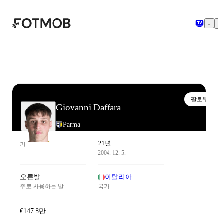
본문으로 건너뛰기
팔로우
Giovanni Daffara
Parma
21년
키
2004. 12. 5.
오른발
이탈리아
주로 사용하는 발
국가
€147.8만