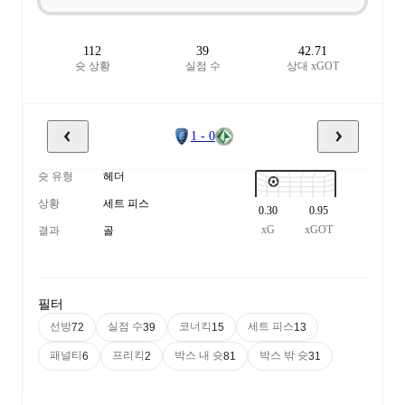
112
39
42.71
슛 상황
실점 수
상대 xGOT
1 - 0
슛 유형
헤더
상황
세트 피스
0.30
0.95
xG
xGOT
결과
골
필터
선방
실점 수
코너킥
세트 피스
72
39
15
13
패널티
프리킥
박스 내 슛
박스 밖 슛
6
2
81
31