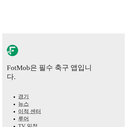
includes
Alessio Cacciamani
,
Lorenzo Venturino
,
Niccolò Fortini
,
Gianluigi Donnarumma
,
Marco
Palestra
,
Davide Bartesaghi
,
Fabio Chiarodia
,
Luca
Lipani
,
Filippo Mané
,
Luigi Cherubini
,
Francesco
Camarda
,
Francesco Pio Esposito
,
Cher Ndour
,
Luca
Koleosho
,
Luca Reggiani
,
Tommaso Berti
,
Pietro
Comuzzo
,
Giacomo Faticanti
,
Seydou Fini
,
Jeff
Ekhator
,
Samuele Inácio
,
Matteo Dagasso
,
Niccolò
Pisilli
,
Costantino Favasuli
,
Lorenzo Palmisani
,
and
Honest Ahanor
.
Explore each player's page on FotMob
for comprehensive statistics, match history, and
international career data.
FotMob은 필수 축구 앱입니
Throughout their career,
Giovanni Daffara
has won
1
title
:
Coppa Italia
(
2023/2024
)
with
Juventus
.
다.
Giovanni Daffara
has competed in
Serie B
. Each
league page on FotMob provides comprehensive
coverage including standings, fixtures, top scorers, and
경기
detailed team statistics.
뉴스
FotMob provides comprehensive coverage of
Giovanni
이적 센터
Daffara
, including career statistics, match-by-match
루머
ratings, transfer history, market value trends, and
detailed performance analytics.
Follow Giovanni
TV 일정