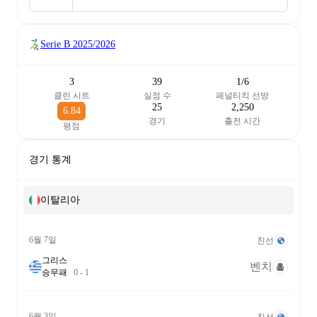
Serie B
2025/2026
3
39
1/6
클린 시트
실점 수
페널티킥 선방
25
2,250
6.84
경기
출전 시간
평점
경기 통계
이탈리아
6월 7일
친선
그리스
벤치
승
무
패
0
-
1
6월 3일
친선