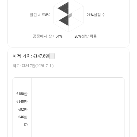
클린 시트
실점 수
8%
21%
공중에서 잡기
선방 확률
64%
20%
이적 가치
:
€147.8만
최고
:
€184.7만
(
2026. 7. 1.
)
€180만
€140만
€92만
€46만
€0