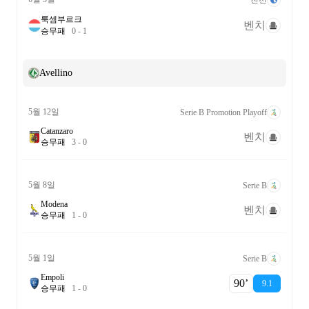
룩셈부르크
벤치
승
무
패
0
-
1
Avellino
5월 12일
Serie B Promotion Playoff
Catanzaro
벤치
승
무
패
3
-
0
5월 8일
Serie B
Modena
벤치
승
무
패
1
-
0
5월 1일
Serie B
Empoli
90‎’‎
9.1
승
무
패
1
-
0