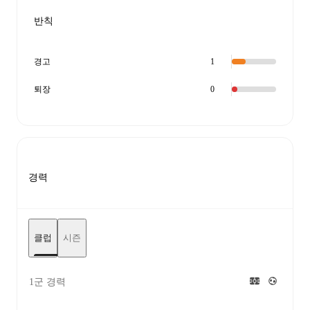
반칙
경고
1
퇴장
0
경력
클럽
시즌
1군 경력