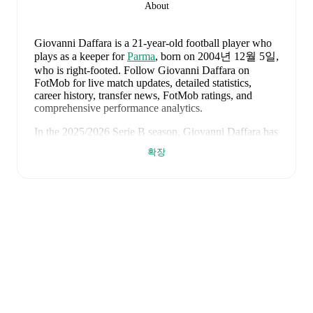
About
Giovanni Daffara
is a 21-year-old football player who
plays as a keeper
for
Parma
, born on 2004년 12월 5일,
who is right-footed
.
Follow Giovanni Daffara on
FotMob for live match updates, detailed statistics,
career history, transfer news, FotMob ratings, and
comprehensive performance analytics.
In the
2025/2026
Serie B
season,
Giovanni Daffara
has
recorded
2,250 minutes, an average FotMob rating of
확장
6.84, 1 yellow card
.
Giovanni Daffara
's
10
most recent matches are shown
below. Visit each match page for full details including
lineups, match events, and advanced statistics:
2026년 6월 7일
:
1
-
0
win
away at
Greece
(
unused
substitute
)
2026년 6월 3일
:
1
-
0
win
away at
Luxembourg
(
unused substitute
)
2026년 5월 12일
:
0
-
3
loss
away at
Catanzaro
(
unused substitute
)