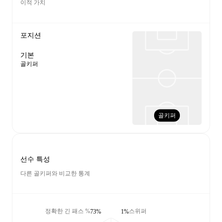
이적 가치
포지션
기본
골키퍼
골키퍼
선수 특성
다른 골키퍼와 비교한 통계
정확한 긴 패스 %
스위퍼
73%
1%