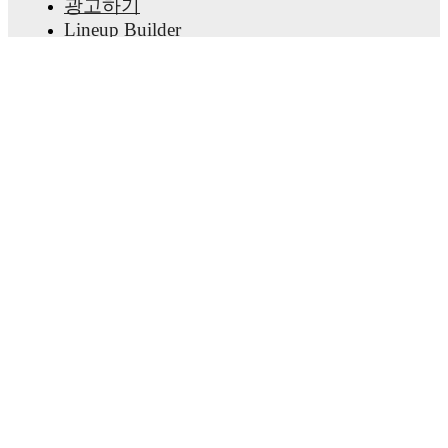
광고하기
Lineup Builder
FAQ
FIFA 랭킹(남성)
FIFA 랭킹(여성)
Predictor
뉴스레터
앱 받기
© Copyright
2026
FotMob