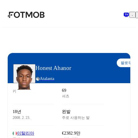
본문으로 건너뛰기
팔로우
Honest Ahanor
Atalanta
69
키
셔츠
18년
왼발
2008. 2. 23.
주로 사용하는 발
이탈리아
€2382.9만