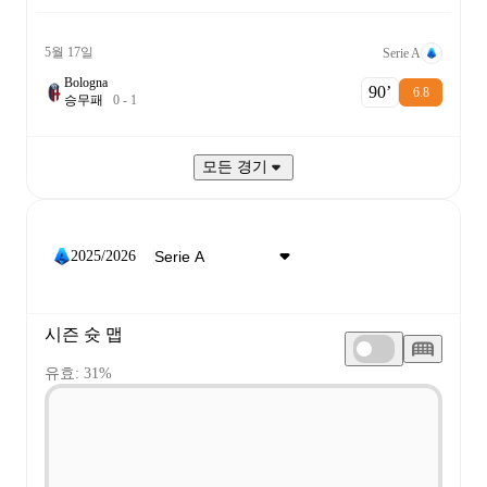
5월 17일
Serie A
Bologna
90‎’‎
6.8
승
무
패
0
-
1
모든 경기
2025/2026
시즌 슛 맵
유효: 31%