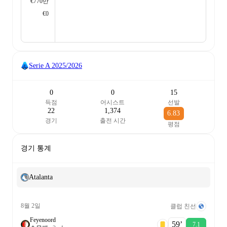
€770만
€0
Serie A
2025/2026
0
0
15
득점
어시스트
선발
22
1,374
6.83
경기
출전 시간
평점
경기 통계
Atalanta
8월 2일
클럽 친선
Feyenoord
59‎’‎
7.1