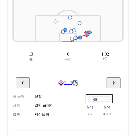
13
0
1.92
xG
슛
득점
1 - 1
슛 유형
왼발
상황
일반 플레이
0.04
0.06
xG
xGOT
결과
세이브됨