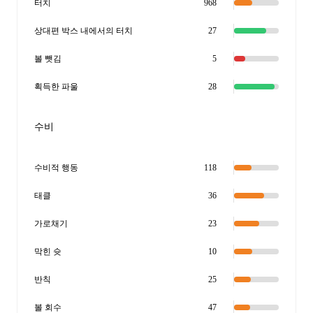
터치
968
상대편 박스 내에서의 터치
27
볼 뺏김
5
획득한 파울
28
수비
수비적 행동
118
태클
36
가로채기
23
막힌 슛
10
반칙
25
볼 회수
47