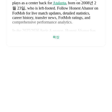
plays as a center back
for
Atalanta
, born on 2008년 2
월 23일, who is left-footed
.
Follow Honest Ahanor on
FotMob for live match updates, detailed statistics,
career history, transfer news, FotMob ratings, and
comprehensive performance analytics.
In the
2025/2026
Serie A
season,
Honest Ahanor
has
recorded
0 goals, 0 assists, 1,374 minutes, an average
확장
FotMob rating of 6.83, 2 yellow cards, 1 red card
.
Honest Ahanor
's
10
most recent matches are shown
below. Visit each match page for full details including
lineups, match events, and advanced statistics:
2026년 8월 2일
:
1
-
2
loss
away at
Feyenoord
(
59
minutes
,
1 yellow card
,
7.1 FotMob rating
)
2026년 6월 7일
:
1
-
0
win
away at
Greece
(
45
minutes
,
1 yellow card
,
6.6 FotMob rating
)
2026년 6월 3일
:
1
-
0
win
away at
Luxembourg
(
1
minutes
)
2026년 5월 22일
:
1
-
1
draw
away at
Fiorentina
(
90
minutes
,
1 yellow card
,
6.9 FotMob rating
)
2026년 5월 17일
:
0
-
1
loss
at home vs
Bologna
(
90