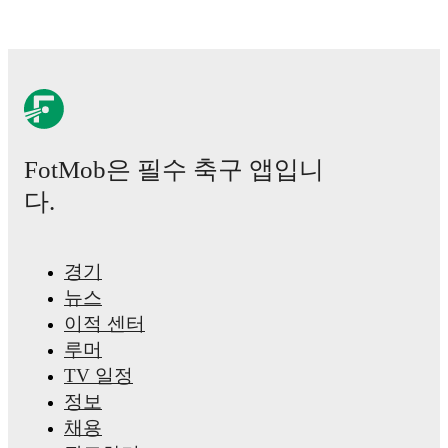
Palestra
,
Davide Bartesaghi
,
Fabio Chiarodia
,
Luca
Lipani
,
Filippo Mané
,
Luigi Cherubini
,
Francesco
Camarda
,
Francesco Pio Esposito
,
Cher Ndour
,
Luca
Koleosho
,
Giovanni Daffara
,
Luca Reggiani
,
Tommaso Berti
,
Pietro Comuzzo
,
Giacomo Faticanti
,
Seydou Fini
,
Jeff Ekhator
,
Samuele Inácio
,
Matteo
Dagasso
,
Niccolò Pisilli
,
Costantino Favasuli
,
and
Lorenzo Palmisani
.
Explore each player's page on
FotMob for comprehensive statistics, match history,
FotMob은 필수 축구 앱입니
and international career data.
다.
Honest Ahanor
has competed in
Serie A
,
Coppa Italia
,
and
Champions League
. Each league page on FotMob
provides comprehensive coverage including standings,
fixtures, top scorers, and detailed team statistics.
경기
뉴스
FotMob provides comprehensive coverage of
Honest
Ahanor
, including career statistics, match-by-match
이적 센터
ratings, transfer history, market value trends, and
루머
detailed performance analytics.
Follow Honest Ahanor
to receive notifications about upcoming matches, goals,
TV 일정
and other key events.
정보
채용