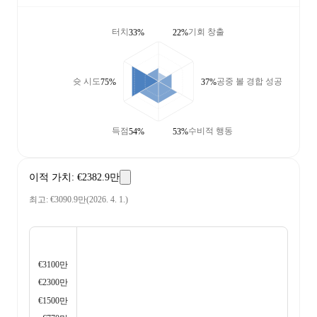
터치
기회 창출
33%
22%
슛 시도
공중 볼 경합 성공
75%
37%
득점
수비적 행동
54%
53%
이적 가치
:
€2382.9만
최고
:
€3090.9만
(
2026. 4. 1.
)
€3100만
€2300만
€1500만