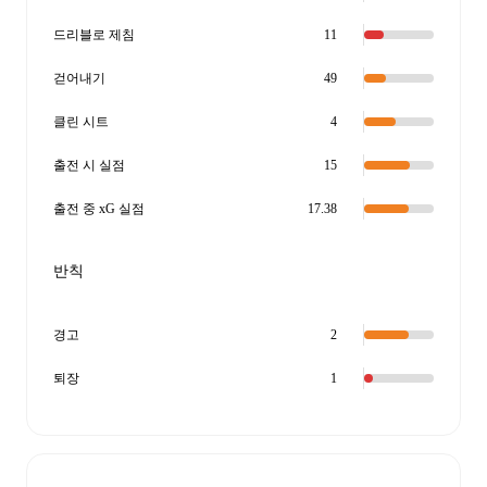
드리블로 제침
11
걷어내기
49
클린 시트
4
출전 시 실점
15
출전 중 xG 실점
17.38
반칙
경고
2
퇴장
1