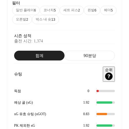
필터
일반 플레이
코너킥
세트 피스
왼발
헤더
6
5
2
6
5
오른발
박스 내 슛
2
13
시즌 성적
출전 시간
:
1,374
합계
90분당
순위
슈팅
득점
0
예상 골 (xG)
1.92
xG 유효 슈팅 (xGOT)
0.83
PK 제외한 xG
1.92