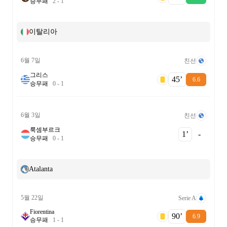
승
무
패
2
-
1
이탈리아
6월 7일
친선
그리스
45‎’‎
6.6
승
무
패
0
-
1
6월 3일
친선
룩셈부르크
1‎’‎
-
승
무
패
0
-
1
Atalanta
5월 22일
Serie A
Fiorentina
90‎’‎
6.9
승
무
패
1
-
1