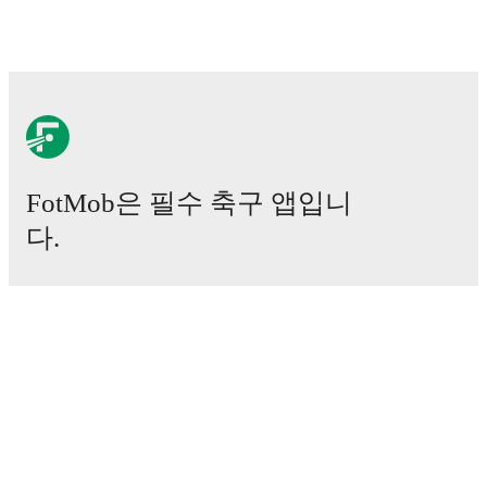
and
Sikiratu Isah
.
Explore each player's page on
FotMob for comprehensive statistics, match history,
and international career data.
FotMob provides comprehensive coverage of
Victory
Iboro
, including career statistics, match-by-match
ratings, transfer history, market value trends, and
detailed performance analytics.
Follow Victory Iboro to
receive notifications about upcoming matches, goals,
and other key events.
FotMob은 필수 축구 앱입니
다.
경기
뉴스
이적 센터
루머
TV 일정
정보
채용