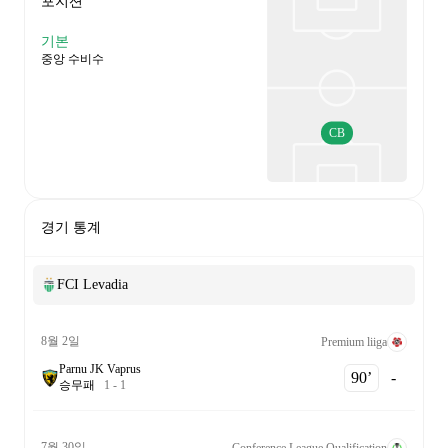
포지션
기본
중앙 수비수
CB
경기 통계
FCI Levadia
8월 2일
Premium liiga
Parnu JK Vaprus
90‎’‎
-
승
무
패
1
-
1
7월 30일
Conference League Qualification