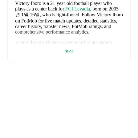
Victory Iboro
is a 21-year-old football player who
plays as a center back
for
FCI Levadia
, born on 2005
년 1월 16일, who is right-footed
.
Follow Victory Iboro
on FotMob for live match updates, detailed statistics,
career history, transfer news, FotMob ratings, and
comprehensive performance analytics.
Victory Iboro
's
10
most recent matches are shown
below. Visit each match page for full details including
확장
lineups, match events, and advanced statistics:
2026년 8월 2일
:
1
-
1
draw
away at
Parnu JK
Vaprus
(
90 minutes
)
2026년 7월 30일
:
1
-
3
loss
at home vs
IFK
Göteborg
(
120 minutes
,
1 yellow card
)
2026년 7월 21일
:
2
-
1
win
away at
IFK Göteborg
(
90 minutes
)
2026년 7월 16일
:
5
-
0
win
at home vs
Caernarfon
(
90 minutes
)
2026년 7월 4일
:
3
-
1
win
away at
Narva Trans
(
unused substitute
)
2026년 6월 28일
:
1
-
2
loss
at home vs
Flora Tallinn
(
90 minutes
)