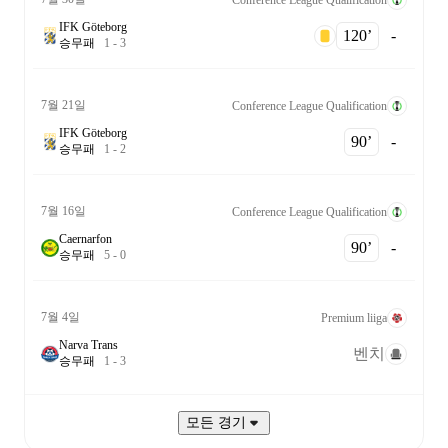
IFK Göteborg
120‎’‎
-
승
무
패
1
-
3
7월 21일
Conference League Qualification
IFK Göteborg
90‎’‎
-
승
무
패
1
-
2
7월 16일
Conference League Qualification
Caernarfon
90‎’‎
-
승
무
패
5
-
0
7월 4일
Premium liiga
Narva Trans
벤치
승
무
패
1
-
3
모든 경기