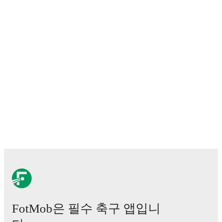
detailed performance analytics.
Follow Andrés Morera
Carrillo to receive notifications about upcoming
matches, goals, and other key events.
FotMob은 필수 축구 앱입니