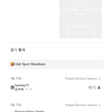
경기 통계
Club Sport Herediano
4월 26일
Primera Division Clausura
Sporting FC
벤치
승
무
패
0
-
0
4월 23일
Primera Division Clausura
Municipal Pérez Zeledón