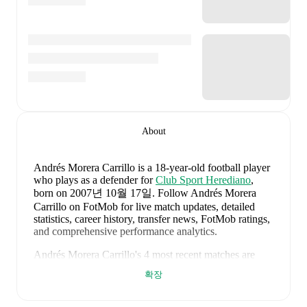
About
Andrés Morera Carrillo
is a 18-year-old football player
who plays as a defender
for
Club Sport Herediano
,
born on 2007년 10월 17일
.
Follow Andrés Morera
Carrillo on FotMob for live match updates, detailed
statistics, career history, transfer news, FotMob ratings,
and comprehensive performance analytics.
Andrés Morera Carrillo
's
4
most recent matches are
shown below. Visit each match page for full details
확장
including lineups, match events, and advanced
statistics: