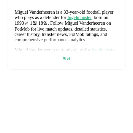
Miguel Vanderheeren
is a 33-year-old football player
who plays as a defender
for
Ingelmunster
, born on
1993년 1월 18일
.
Follow Miguel Vanderheeren on
FotMob for live match updates, detailed statistics,
career history, transfer news, FotMob ratings, and
comprehensive performance analytics.
Miguel Vanderheeren
currently plays for
Ingelmunster
.
확장
Miguel Vanderheeren
's career has also included time at
Roeselare
.
Miguel Vanderheeren
is from
Belgium
, and the
national
team includes
Thibaut Courtois
,
Zeno Debast
,
Arthur
Theate
,
Brandon Mechele
,
Maxim De Cuyper
,
Axel
Witsel
,
Kevin De Bruyne
,
Youri Tielemans
,
Romelu
Lukaku
,
Leandro Trossard
,
Jérémy Doku
,
Senne
Lammens
,
Mike Penders
,
Dodi Lukébakio
,
Thomas
Meunier
,
Koni De Winter
,
Charles De Ketelaere
,
Joaquin Seys
,
Diego Moreira
,
Hans Vanaken
,
Timothy
Castagne
,
Alexis Saelemaekers
,
Nicolas Raskin
,
Amadou Onana
,
Nathan Ngoy
,
and
Matias Fernandez-
Pardo
.
Explore each player's page on FotMob for