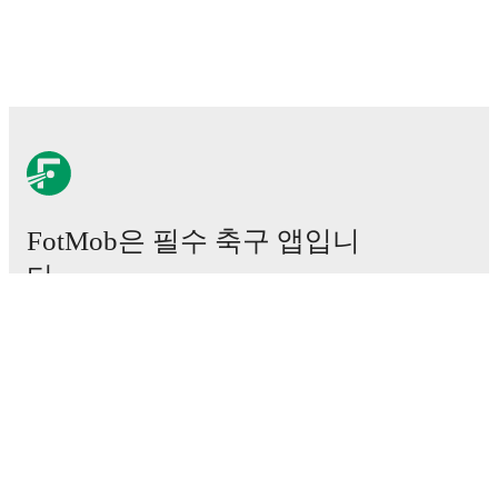
FotMob은 필수 축구 앱입니
다.
경기
뉴스
이적 센터
루머
TV 일정