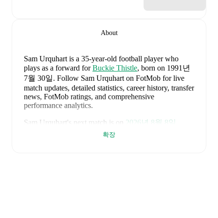
About
Sam Urquhart
is a 35-year-old football player who
plays as a forward
for
Buckie Thistle
, born on 1991년
7월 30일
.
Follow Sam Urquhart on FotMob for live
match updates, detailed statistics, career history, transfer
news, FotMob ratings, and comprehensive
performance analytics.
Sam Urquhart
's next match is on
2026년 8월 8일
when
Buckie Thistle
face
Brora Rangers
in the
확장
Highland League
.
Sam Urquhart
currently plays for
Buckie Thistle
alongside
Andy Burr
,
Callum Murray
,
Liam Batty
,
Ryan Sewell
,
Sean McIntosh
,
Darryl McHardy
,
Sam
Morrison
,
Innes McKay
,
Fraser Robertson
,
Aaron
Nicolson
,
Josh Peters
,
Fin Allen
,
Theo Simpson
,
Ross
Morrison
,
Aaron Conway
,
Ryan Fyffe
,
Ross Paterson
,
Bodhan Campbell
,
Marcus Goodall
,
and
Harry Noble
.