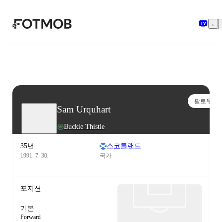
본문으로 건너뛰기
팔로우
Sam Urquhart
Buckie Thistle
35년
스코틀랜드
1991. 7. 30.
국가
포지션
기본
Forward