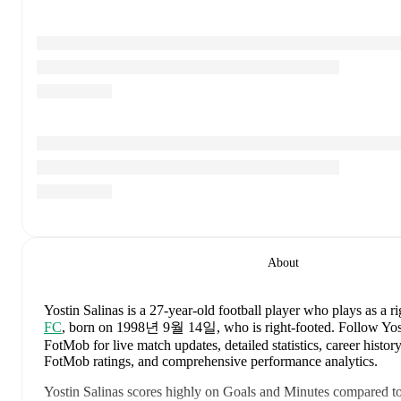
About
Yostin Salinas
is a 27-year-old football player who plays as a r
FC
, born on 1998년 9월 14일, who is right-footed
.
Follow Yost
FotMob for live match updates, detailed statistics, career history
FotMob ratings, and comprehensive performance analytics.
Yostin Salinas
scores highly on
Goals
and
Minutes
compared t