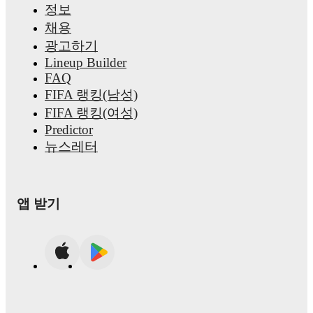
Yostin Salinas
's career has also included time at
Red Bull New 
정보
José FC
,
and
Deportivo Saprissa
.
채용
On the international stage,
Yostin Salinas
has represented
Costa
광고하기
U23
,
Costa Rica U21
,
Costa Rica U20
,
and
Costa Rica U17
.
Lineup Builder
FAQ
Yostin Salinas
is from
Costa Rica
, and the
national teams inclu
Alonso Martínez
,
Álvaro Zamora
,
Anthony Hernández
,
Guille
FIFA 랭킹(남성)
Campbell
,
Joseph Mora
,
Julio Cascante
,
Kevin Chamorro
,
Patr
FIFA 랭킹(여성)
Santiago van der Putten
,
Warren Madrigal
,
Keylor Navas
,
Sha
Predictor
Pablo Vargas
,
Celso Borges
,
Alexis Gamboa
,
Kenneth Vargas
,
Manfred Ugalde
,
Josimar Alcócer
,
Andrey Soto
,
Aaron Murillo
뉴스레터
Francisco Calvo
,
Alejandro Bran
,
Carlos Mora
,
Bayron Mora
,
Haxzel Quirós
,
Doryan Rodriguez
,
Creichel Pérez
,
Abraham M
Sinclair
,
Cristopher Núnez
,
Fabiana Alfaro
,
Marian Solano
,
Pau
Rodríguez
,
Jimena González
,
and
Ashley Elizondo
.
Explore ea
앱 받기
FotMob for comprehensive statistics, match history, and internat
Throughout their career,
Yostin Salinas
has won
5
titles
:
Concac
Super Cup
(
2021/2022
)
,
and
Primera Division
(
2019/2020 Cla
Clausura, 2016/2017 Invierno
)
with
Deportivo Saprissa
.
Yostin Salinas
has competed in
Primera Division Apertura
,
CO
League playoff
,
MLS NEXT Pro
,
and
USL Championship
. Ea
FotMob provides comprehensive coverage including standings, f