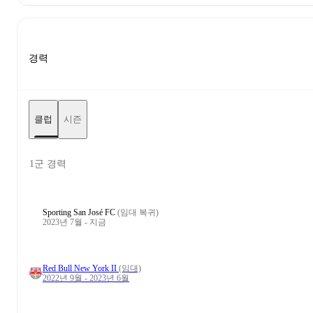
경력
클럽
시즌
1군 경력
Sporting San José FC
(임대 복귀)
2023년 7월 - 지금
Red Bull New York II
(임대)
2022년 9월 - 2023년 6월