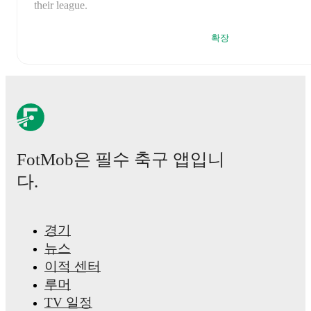
their league
.
Yostin Salinas
's
10
most recent matches are shown below. Visit
확장
full details including lineups, match events, and advanced statist
2026년 8월 8일
:
1
-
2
loss
away at
C.S. Cartaginés
(
46 minu
2026년 8월 1일
:
1
-
1
draw
away at
Puntarenas FC
(
90 minu
2026년 7월 26일
:
1
-
1
draw
at home vs
LD Alajuelense
(
90
card
)
2026년 4월 26일
:
0
-
0
draw
away at
Club Sport Herediano
2026년 4월 22일
:
0
-
1
loss
at home vs
AD Municipal Liberi
FotMob은 필수 축구 앱입니
2026년 4월 19일
:
2
-
1
win
away at
Puntarenas FC
(
90 minu
다.
2026년 4월 12일
:
0
-
2
loss
at home vs
LD Alajuelense
(
unus
2026년 4월 3일
:
2
-
3
loss
at home vs
C.S. Cartaginés
(
56 m
2026년 3월 21일
:
0
-
0
draw
away at
Guadalupe FC
(
90 min
경기
2026년 3월 15일
:
1
-
0
win
at home vs
Deportiva San Carlo
뉴스
Yostin Salinas
's next match is on
2026년 8월 18일
when
Spor
이적 센터
Escorpiones
in the
Primera Division Apertura
.
루머
Yostin Salinas
currently plays for
Sporting FC
.
TV 일정