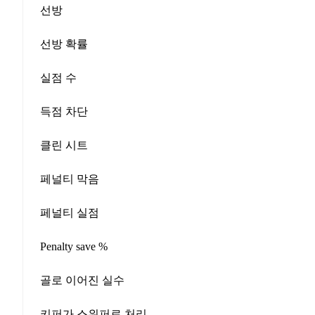
선방
선방 확률
실점 수
득점 차단
클린 시트
페널티 막음
페널티 실점
Penalty save %
골로 이어진 실수
키퍼가 스위퍼로 처리