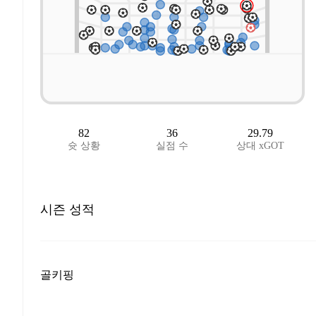
82
36
29.79
슛 상황
실점 수
상대 xGOT
시즌 성적
골키핑