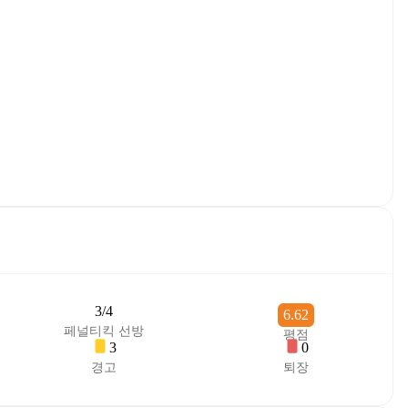
3/4
6.62
페널티킥 선방
평점
3
0
경고
퇴장