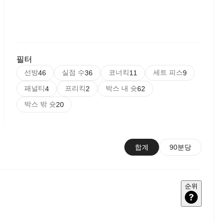
필터
선방
실점 수
코너킥
세트 피스
46
36
11
9
패널티
프리킥
박스 내 슛
4
2
62
박스 밖 슛
20
합계
90분당
순위