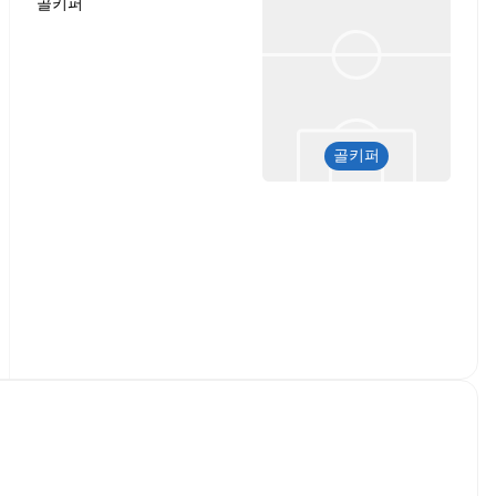
골키퍼
골키퍼