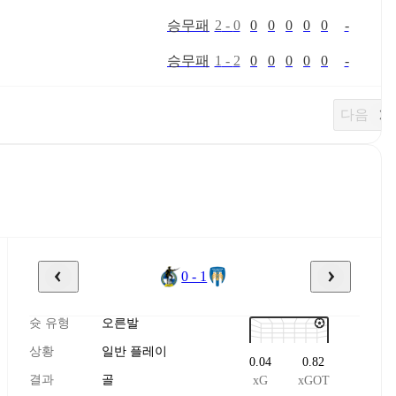
승
무
패
2
-
0
0
0
0
0
0
-
승
무
패
1
-
2
0
0
0
0
0
-
다음
0 - 1
슛 유형
오른발
상황
일반 플레이
0.04
0.82
결과
골
xG
xGOT