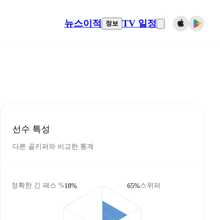
뉴스
이적
TV 일정
정보
선수 특성
다른 골키퍼와 비교한 통계
정확한 긴 패스 %
스위퍼
18%
65%