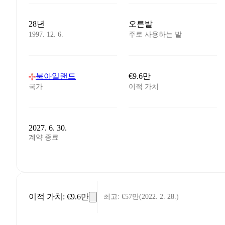
28년
오른발
1997. 12. 6.
주로 사용하는 발
북아일랜드
€9.6만
국가
이적 가치
2027. 6. 30.
계약 종료
이적 가치
:
€9.6만
최고
:
€57만
(
2022. 2. 28.
)