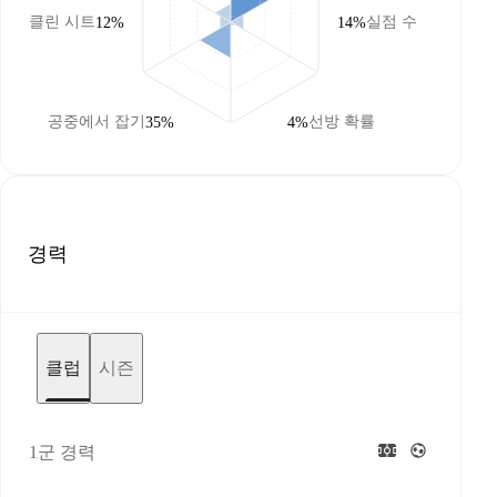
클린 시트
실점 수
12%
14%
공중에서 잡기
선방 확률
35%
4%
경력
클럽
시즌
1군 경력