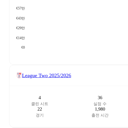
€57만
€43만
€29만
€14만
€0
League Two
2025/2026
4
36
클린 시트
실점 수
22
1,980
경기
출전 시간