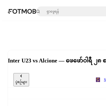
အဓိကအကြောင်းအရာသို့ ကျော်သွားရန်
Inter U23 vs Alcione — ဖေဖော်ဝါရီ ၂၈
S
ပွဲစဉ်များ