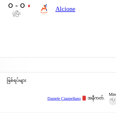
၀ - ၀
Alcione
ပွဲပြီး
ဖြစ်ရပ်များ
Minu
အနီကတ်.
Daniele Ciappellano
+5
90‎’‎