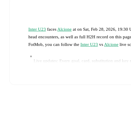
Inter U23
faces
Alcione
at
on
Sat, Feb 28, 2026, 19:30
head encounters, as well as full H2H record on this pa
FotMob, you can follow the
Inter U23
vs
Alcione
live sc
Live updates: Every goal, card, substitution and key
Real-time extensive stats powered by Opta: Possessi
Predicted lineups and formations are available for the
announced, usually an hour ahead of the match.
Injury and suspension information are provided on F