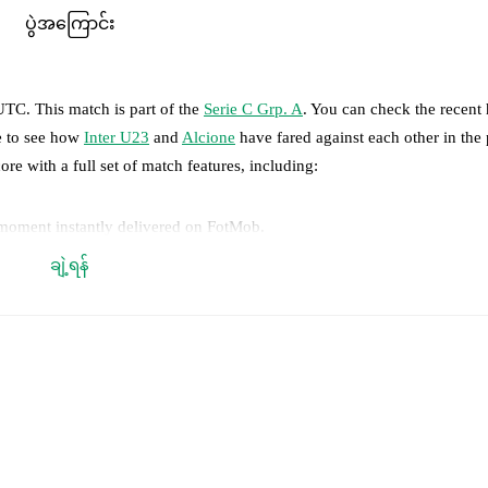
ပွဲအကြောင်း
 UTC
.
This match is part of the
Serie C Grp. A
. You can check the recent 
ge to see how
Inter U23
and
Alcione
have fared against each other in the 
ore with a full set of match features, including:
 moment instantly delivered on FotMob.
ချဲ့ရန်
on, shots, corners, big chances created, xG, momentum, and shot maps.
 match a few days in advance while the actual lineup will be as soon as i
otMob ahead of every match, giving you the latest team news before lin