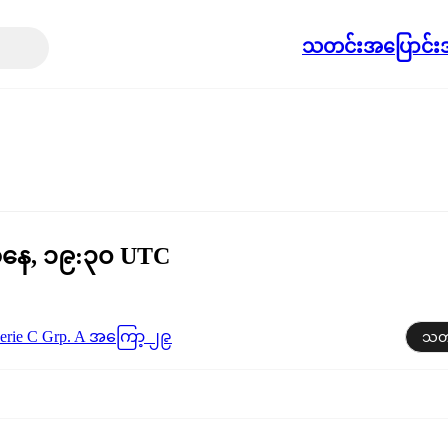
သတင်း
အပြောင်းအ
 စနေ, ၁၉:၃၀ UTC
erie C Grp. A အကြော့ ၂၉
သတင