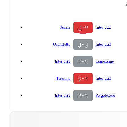
န
၂ - ၁
Renate
Inter U23
၂ - ၂
Ospitaletto
Inter U23
၀ - ၀
Inter U23
Lumezzane
၄ - ၁
Triestina
Inter U23
၁ - ၁
Inter U23
Pergolettese