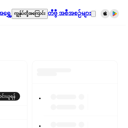
ရွှေ့
တီဗွီ အစီအစဉ်များ
ကျွန်ုပ်တို့အကြောင်း
်းယူရန်