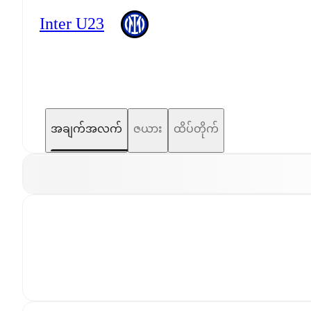
Inter U23
အချက်အလက်
ဇယား
ထိပ်တိုက်