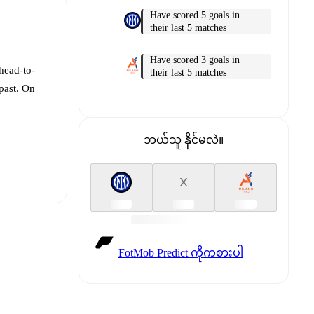
Have scored 5 goals in
their last 5 matches
Have scored 3 goals in
head-to-
their last 5 matches
past. On
ဘယ်သူ နိုင်မလဲ။
X
t is
FotMob Predict ကိုကစားပါ
eups are