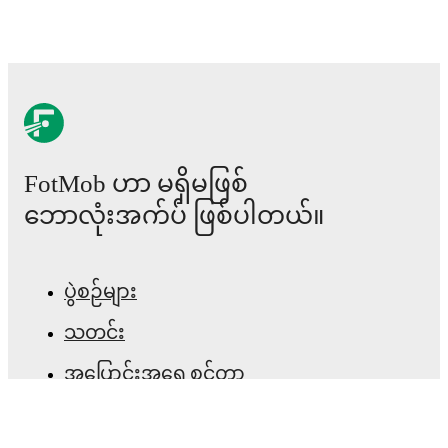
Terracciano
,
Federico Baschirotto
,
Sebastiano
Luperto
,
Giuseppe Pezzella
-
Romano Floriani
Mussolini
,
Alberto Grassi
,
Warren Bondo
,
Jari
Vandeputte
-
Federico Bonazzoli
,
David Okereke
.
Injury and suspension information are provided on
FotMob ahead of every match, giving you the latest
team news before lineups are announced.
FotMob ဟာ မရှိမဖြစ်
ဘောလုံးအက်ပ် ဖြစ်ပါတယ်။
Team form & Head-to-head history: Compare recent
results and see how
Cagliari
and
Cremonese
have
performed against each other.
The current head to
head record for the teams are
Cagliari
3
win(s),
ပွဲစဉ်များ
Cremonese
0
win(s), and
1
draw(s).
သတင်း
TV and streaming info: Find out where to watch the
match.
အပြောင်းအရွှေ့စင်တာ
ကောလဟာလများ
Live standings: Follow league tables and tournament
info in real time.