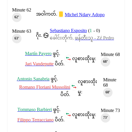
Minute 62
အဝါကတ်.
Michel Ndary Adopo
62‎’‎
Sebastiano Esposito
(
1
-
0
)
Minute 63
ဂိုး.
ခေါင်းတိုက်,
ဖန်တီးသူ - Zé Pedro
63‎’‎
Martín Payero
ဖွင့်.
Minute 68
လူစားထိုးမှု:
68‎’‎
Jari Vandeputte
ပိတ်.
Antonio Sanabria
ဖွင့်.
Minute
လူစားထိုး
68
Romano Floriani Mussolini
မှု:
68‎’‎
ပိတ်.
Tommaso Barbieri
ဖွင့်.
Minute 73
လူစားထိုးမှု:
73‎’‎
Filippo Terracciano
ပိတ်.