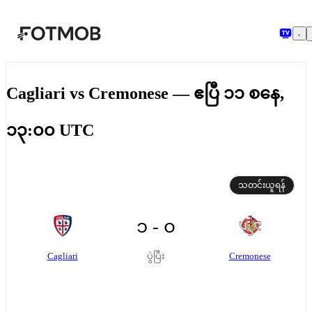
အဓိကအကြောင်းအရာသို့ ကျော်သွားရန်
Cagliari vs Cremonese — ဧပြီ ၁၁ စနေ,
၁၃:၀၀ UTC
သတင်းယူရန်
၁ - ၀
Cagliari
Cremonese
ပွဲပြီး