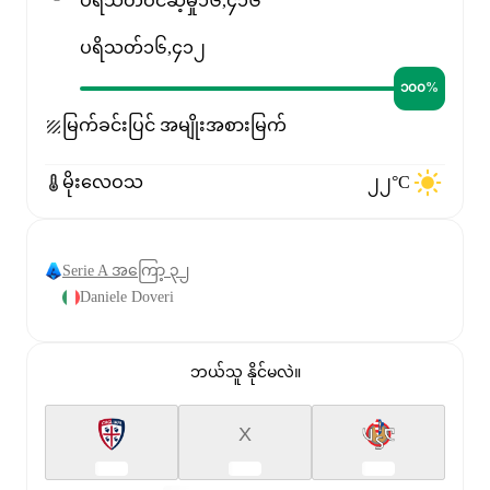
ပရိသတ်ဝင်ဆံ့မှု
၁၆,၄၁၆
ပရိသတ်
၁၆,၄၁၂
၁၀၀%
မြက်ခင်းပြင် အမျိုးအစား
မြက်
မိုးလေဝသ
၂၂°C
Serie A အကြော့ ၃၂
Daniele Doveri
ဘယ်သူ နိုင်မလဲ။
X