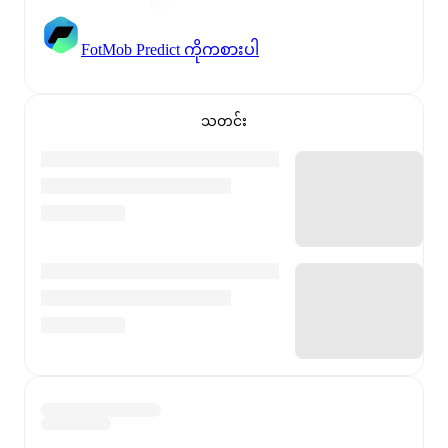
FotMob Predict ကိုကစားပါ
သတင်း