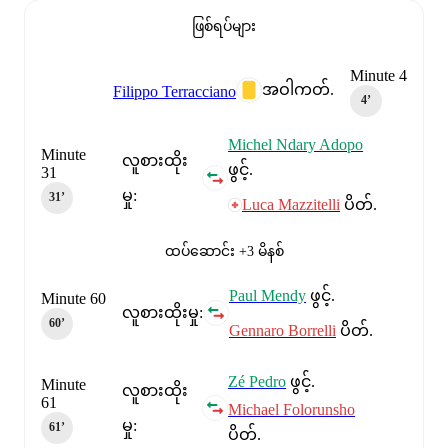
ဖြစ်ရပ်များ
Minute 4
အဝါကတ်.
Filippo Terracciano
4‎’‎
Michel Ndary Adopo
Minute
လူစားထိုး
ဖွင့်.
31
မှု:
31‎’‎
Luca Mazzitelli
ပိတ်.
ထပ်ဆောင်း +3 မိနစ်
Paul Mendy
ဖွင့်.
Minute 60
လူစားထိုးမှု:
60‎’‎
Gennaro Borrelli
ပိတ်.
Zé Pedro
ဖွင့်.
Minute
လူစားထိုး
61
Michael Folorunsho
မှု:
61‎’‎
ပိတ်.