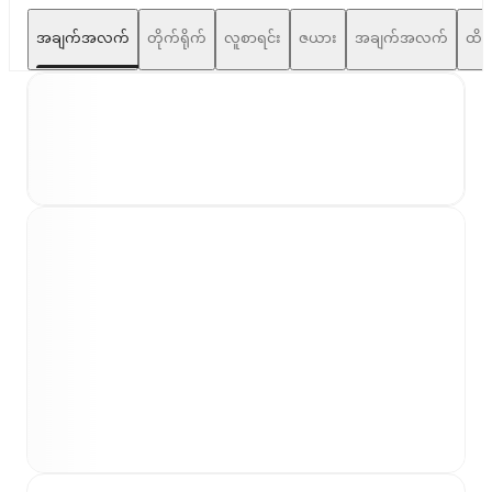
အချက်အလက်
တိုက်ရိုက်
လူစာရင်း
ဇယား
အချက်အလက်
ထိပ်