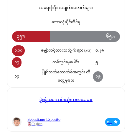
အရေးကြီး အချက်အလက်များ
ဘောလုံးပိုင်ဆိုင်မှု
၃၅%
၆၅%
၁.၁၇
မျှော်လင့်ထားသည့် ဂိုးများ (xG)
၀.၂၈
၁၇
ကန်သွင်းမှုပေါင်း
၅
ပြိုင်ဘက်ဘောက်စ်အတွင်း ထိ
၁၇
၁၉
တွေ့မှုများ
ပွဲစဉ်အကောင်းဆုံးကစားသမား
Sebastiano Esposito
၈.၂
Cagliari