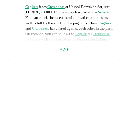
Cagliari
faces
Cremonese
at
Unipol Domus
on
Sat, Apr
11, 2026, 13:00 UTC
.
This match is part of the
Serie A
.
You can check the recent head-to-head encounters, as
well as full H2H record on this page to see how
Cagliari
and
Cremonese
have fared against each other in the past.
On FotMob, you can follow the
Cagliari
vs
Cremonese
live score with a full set of match features, including:
ချဲ့ရန်
Live updates: Every goal, card, substitution and key
moment instantly delivered on FotMob.
Real-time extensive stats powered by Opta:
Possession, shots, corners, big chances created, xG,
momentum, and shot maps.
The lineups are:
Cagliari
(3-5-2)
:
Elia Caprile
-
Juan Rodríguez
,
Yerry
Mina
,
Luca Mazzitelli
-
Marco Palestra
,
Michael
Folorunsho
,
Gianluca Gaetano
,
Alessandro Deiola
,
Adam Obert
-
Gennaro Borrelli
,
Sebastiano Esposito
.
Cremonese
(4-4-2)
:
Emil Audero
-
Filippo